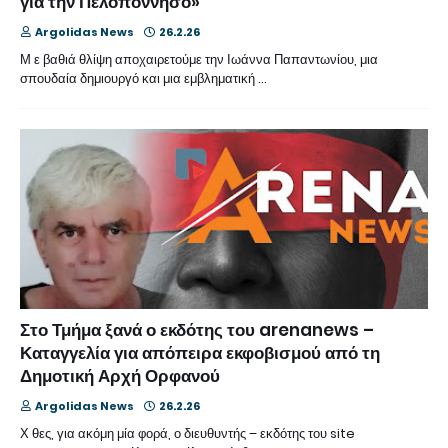
για την Πελοπόννησο»
Argolidas News
26.2.26
Μ ε βαθιά θλίψη αποχαιρετούμε την Ιωάννα Παπαντωνίου, μια
σπουδαία δημιουργό και μια εμβληματική …
Στο Τμήμα ξανά ο εκδότης του arenanews –
Καταγγελία για απόπειρα εκφοβισμού από τη
Δημοτική Αρχή Ορφανού
Argolidas News
26.2.26
Χ θες, για ακόμη μία φορά, ο διευθυντής – εκδότης του site