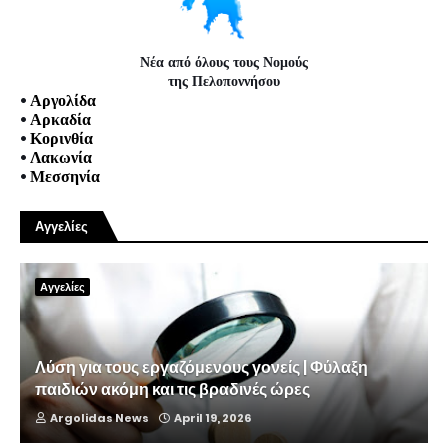
Νέα από όλους τους Νομούς
της Πελοποννήσου
•
Αργολίδα
•
Αρκαδία
•
Κορινθία
•
Λακωνία
•
Μεσσηνία
Αγγελίες
Αγγελίες
Λύση για τους εργαζόμενους γονείς | Φύλαξη
παιδιών ακόμη και τις βραδινές ώρες
Argolidas News
April 19, 2026