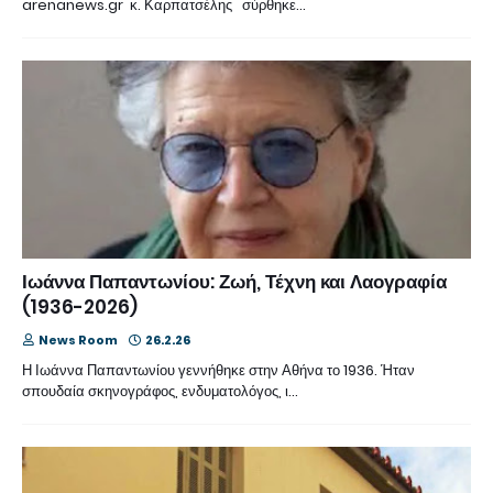
arenanews.gr κ. Καρπατσέλης σύρθηκε…
Ιωάννα Παπαντωνίου: Ζωή, Τέχνη και Λαογραφία
(1936-2026)
News Room
26.2.26
Η Ιωάννα Παπαντωνίου γεννήθηκε στην Αθήνα το 1936. Ήταν
σπουδαία σκηνογράφος, ενδυματολόγος, ι…