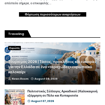
απέστειλε σήμερα, ο επικεφαλής …
Φόρτωση περισσότερων αναρτήσεων
Traveling
Ευρώπη
Τουρισμός 2026 | Τάσεις, προκλήσεις και ευκαιρίες
για την Ελλάδα σε ένα «ταραχώδες» ευρωπαϊκό
καλοκαίρι
News Room
August 08, 2026
Πολιτιστικός Σύλλογος Αρκαδικού | Καλοκαιρινή
εξόρμηση σε Πύλο και Κυπαρισσία
August 07, 2026