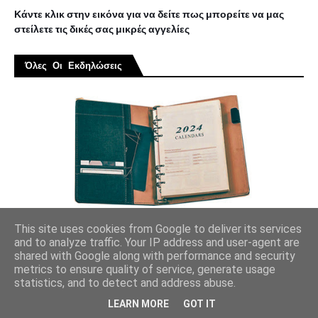
Κάντε κλικ στην εικόνα για να δείτε πως μπορείτε να μας
στείλετε τις δικές σας μικρές αγγελίες
Όλες Οι Εκδηλώσεις
This site uses cookies from Google to deliver its services
and to analyze traffic. Your IP address and user-agent are
shared with Google along with performance and security
metrics to ensure quality of service, generate usage
Σελίδα Επικοινωνίας
statistics, and to detect and address abuse.
LEARN MORE
GOT IT