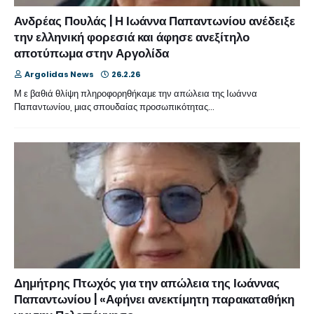
Ανδρέας Πουλάς | Η Ιωάννα Παπαντωνίου ανέδειξε
την ελληνική φορεσιά και άφησε ανεξίτηλο
αποτύπωμα στην Αργολίδα
Argolidas News
26.2.26
Μ ε βαθιά θλίψη πληροφορηθήκαμε την απώλεια της Ιωάννα
Παπαντωνίου, μιας σπουδαίας προσωπικότητας…
Δημήτρης Πτωχός για την απώλεια της Ιωάννας
Παπαντωνίου | «Αφήνει ανεκτίμητη παρακαταθήκη