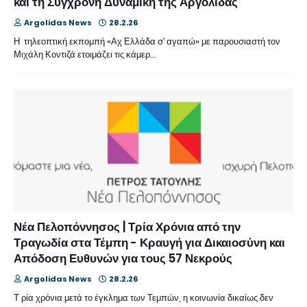
και τη Σύγχρονη Δυναμική της Αργολίδας
Argolidas News
28.2.26
Η τηλεοπτική εκπομπή «Αχ Ελλάδα σ’ αγαπώ» με παρουσιαστή τον
Μιχάλη Κοντιζά ετοιμάζει τις κάμερ…
Νέα Πελοπόννησος | Τρία Χρόνια από την
Τραγωδία στα Τέμπη - Κραυγή για Δικαιοσύνη και
Απόδοση Ευθυνών για τους 57 Νεκρούς
Argolidas News
28.2.26
Τ ρία χρόνια μετά το έγκλημα των Τεμπών, η κοινωνία δικαίως δεν