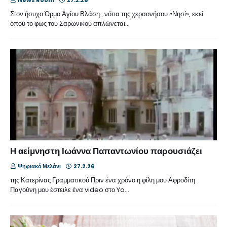
Στον ήσυχο Όρμο Αγίου Βλάση , νότια της χερσονήσου «Νησί», εκεί
όπου το φως του Σαρωνικού απλώνεται…
Η αείμνηστη Ιωάννα Παπαντωνίου παρουσιάζει
Ψηφιακό Μελάνι
27.2.26
της Κατερίνας Γραμματικού Πριν ένα χρόνο η φίλη μου Αφροδίτη
Παγούνη μου έστειλε ένα video στο Yo…