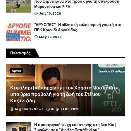
που φέρνει ξανά στο προσκήνιο τη σύγκρουση
Μαραντόνα και FIFA
July 10, 2026
"ΔΡΥΟΠΕΣ" | Η αθλητική καλοκαιρινή γιορτή στο
ΠΕΚ Κρανίδι Αργολίδας
May 26, 2026
Πολιτισμός
Άργος
Κεφαλάρι | «Υπάρχω» με τον Χρήστο Μάστορα σε
υπαίθρια προβολή για τη ζωή του Στέλιου
Καζαντζίδη
Argolidas News
August 09, 2026
Η προσφυγική ψυχή επί σκηνής στη Νέα Κίο |
Συγκλόνισε η “Αγγέλα Παπάζογλου”