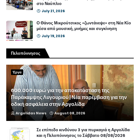
στο Ναύπλιο
July 21, 2026
Ο Θάνος Μικρούτσικος «ζωντάνεψε» στη Νέα Κίο
μέσα από μουσική, μνήμες και συγκίνηση
July 19, 2026
Πελοπόννησος
Έργα
600.000 ευρώ για την αποκατάσταση της
Παράκαμψης Λυγουριού | Νέα παρέμβαση για την
οδική ασφάλεια στην Αργολίδα
Argolidas News
August 08, 2026
Σε επίπεδο κινδύνου 3 για πυρκαγιά η Αργολίδα
και η Πελοπόννησος το Σάββατο 08/08/2026