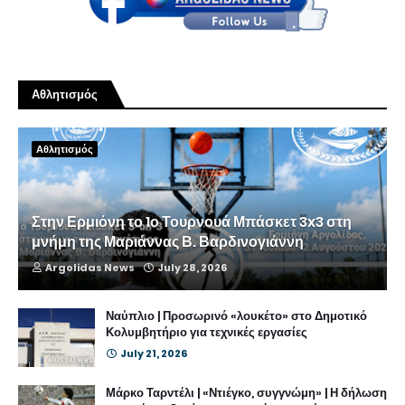
Αθλητισμός
Αθλητισμός
Στην Ερμιόνη το 1ο Τουρνουά Μπάσκετ 3x3 στη
μνήμη της Μαριάννας Β. Βαρδινογιάννη
Argolidas News
July 28, 2026
Ναύπλιο | Προσωρινό «λουκέτο» στο Δημοτικό
Κολυμβητήριο για τεχνικές εργασίες
July 21, 2026
Μάρκο Ταρντέλι | «Ντιέγκο, συγγνώμη» | Η δήλωση