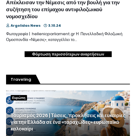
Απέκλεισαν την Νέμεσις από την βουλή για την
συζήτηση του επίμαχου αντιφιλοζωικού
νομοσχεδίου
Argolidas News
3.10.24
Φωτογραφία | hellenicparliament.gr Η Πανελλαδική Φιλοζωική
Ομοσπονδία «Νέμεσις», καταγγέλλει το…
Φόρτωση περισσότερων αναρτήσεων
Traveling
Ευρώπη
Τουρισμός 2026 | Τάσεις, προκλήσεις και ευκαιρίες
για την Ελλάδα σε ένα «ταραχώδες» ευρωπαϊκό
καλοκαίρι