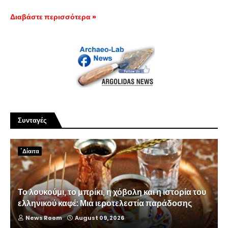
Διαβάστε περισσότερα »
Συνταγές
΄Δίαιτα
Το λουκούμι, το μπρίκι, η χόβολη και η ιστορία του
ελληνικού καφέ: Μια ιεροτελεστία παράδοσης
News Room
August 09, 2026