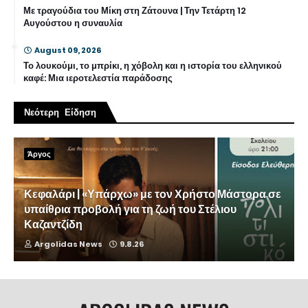
Με τραγούδια του Μίκη στη Ζάτουνα | Την Τετάρτη 12
Αυγούστου η συναυλία
August 09, 2026
Το λουκούμι, το μπρίκι, η χόβολη και η ιστορία του ελληνικού
καφέ: Μια ιεροτελεστία παράδοσης
Νεότερη Είδηση
Άργος
Κεφαλάρι | «Υπάρχω» με τον Χρήστο Μάστορα σε
υπαίθρια προβολή για τη ζωή του Στέλιου
Καζαντζίδη
Argolidas News
9.8.26