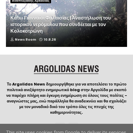
Αναπτυξιακής Αρκαδίας
Κάτω Γιανναίοι Φαλαισίας | Αναστήλωση του
ιστορικού νερόμυλου που συνδέεται με τον
Κολοκοτρώνη
News Room
10.8.26
Το Argolidas News δημιουργήθηκε για να αποτελέσει το πρώτο
πολιτικά ανεξάρτητο ενημερωτικό blog στην Αργολίδα με σκοπό
να παρέχει πλήρη και έγκυρη ενημέρωση σε όλους τους πολίτες -
αναγνώστες μας, ενώ παράλληλα θα αναδεικνύει και θα σχολιάζει
με τον μοναδικό δικό του τρόπο όλες τις πτυχές της
καθημερινότητας.
This site uses cookies from Google to deliver its services