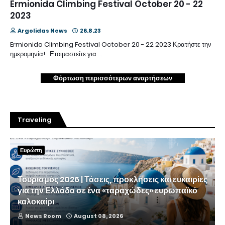
Ermionida Climbing Festival October 20 - 22
2023
Argolidas News
26.8.23
Ermionida Climbing Festival October 20 - 22 2023 Κρατήστε την
ημερομηνία! Ετοιμαστείτε για …
Φόρτωση περισσότερων αναρτήσεων
Traveling
Ευρώπη
Τουρισμός 2026 | Τάσεις, προκλήσεις και ευκαιρίες
για την Ελλάδα σε ένα «ταραχώδες» ευρωπαϊκό
καλοκαίρι
News Room
August 08, 2026