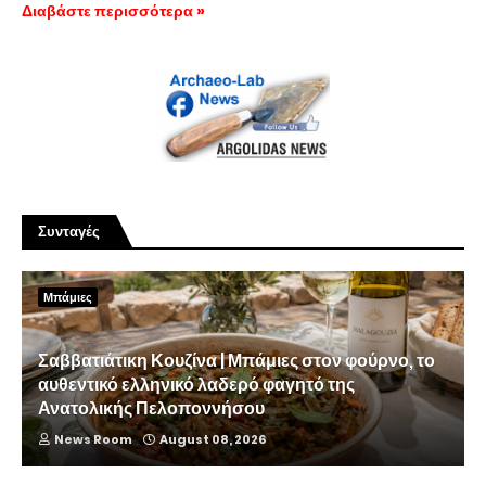
Διαβάστε περισσότερα »
Συνταγές
Μπάμιες
Σαββατιάτικη Κουζίνα | Μπάμιες στον φούρνο, το
αυθεντικό ελληνικό λαδερό φαγητό της
Ανατολικής Πελοποννήσου
News Room
August 08, 2026