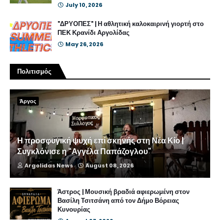
July 10, 2026
"ΔΡΥΟΠΕΣ" | Η αθλητική καλοκαιρινή γιορτή στο
ΠΕΚ Κρανίδι Αργολίδας
May 26, 2026
Πολιτισμός
Άργος
Η προσφυγική ψυχή επί σκηνής στη Νέα Κίο |
Συγκλόνισε η “Αγγέλα Παπάζογλου”
Argolidas News
August 08, 2026
Άστρος | Μουσική βραδιά αφιερωμένη στον
Βασίλη Τσιτσάνη από τον Δήμο Βόρειας
Κυνουρίας