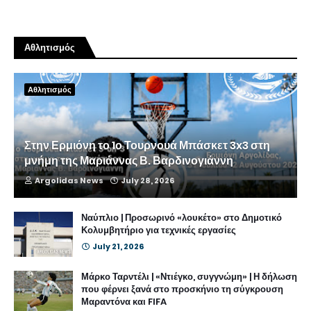
Αθλητισμός
Αθλητισμός
Στην Ερμιόνη το 1ο Τουρνουά Μπάσκετ 3x3 στη
μνήμη της Μαριάννας Β. Βαρδινογιάννη
Argolidas News
July 28, 2026
Ναύπλιο | Προσωρινό «λουκέτο» στο Δημοτικό
Κολυμβητήριο για τεχνικές εργασίες
July 21, 2026
Μάρκο Ταρντέλι | «Ντιέγκο, συγγνώμη» | Η δήλωση
που φέρνει ξανά στο προσκήνιο τη σύγκρουση
Μαραντόνα και FIFA