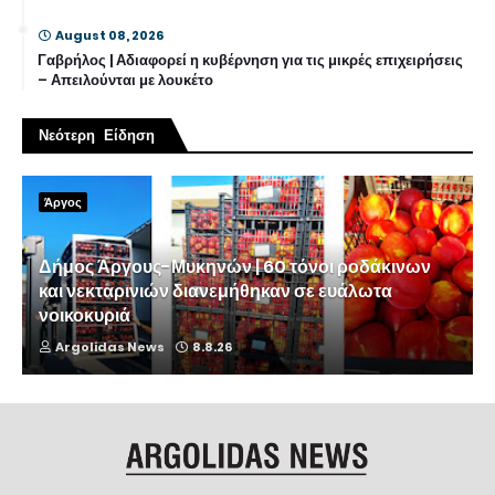
August 08, 2026
Γαβρήλος | Αδιαφορεί η κυβέρνηση για τις μικρές επιχειρήσεις
– Απειλούνται με λουκέτο
Νεότερη Είδηση
Άργος
Δήμος Άργους-Μυκηνών | 60 τόνοι ροδάκινων
και νεκταρινιών διανεμήθηκαν σε ευάλωτα
νοικοκυριά
Argolidas News
8.8.26