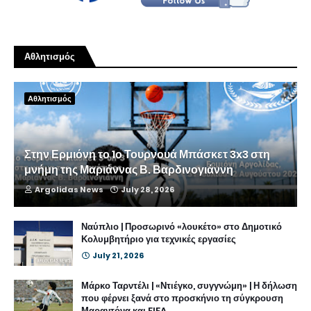
Αθλητισμός
Αθλητισμός
Στην Ερμιόνη το 1ο Τουρνουά Μπάσκετ 3x3 στη
μνήμη της Μαριάννας Β. Βαρδινογιάννη
Argolidas News
July 28, 2026
Ναύπλιο | Προσωρινό «λουκέτο» στο Δημοτικό
Κολυμβητήριο για τεχνικές εργασίες
July 21, 2026
Μάρκο Ταρντέλι | «Ντιέγκο, συγγνώμη» | Η δήλωση
που φέρνει ξανά στο προσκήνιο τη σύγκρουση
Μαραντόνα και FIFA