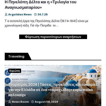
Η Πηνελόπη Δέλτα και η «Τριλογία του
Αναγνωσματαρίου»
Argolidas News
30.7.25
Τ α αυτοτελή έργα της Πηνελόπης Δέλτα (1874-1941) είναι με
χρονολογική τάξη Γιὰ τὴν Πατρίδα το …
Φόρτωση περισσότερων αναρτήσεων
Traveling
Ευρώπη
Τουρισμός 2026 | Τάσεις, προκλήσεις και ευκαιρίες
για την Ελλάδα σε ένα «ταραχώδες» ευρωπαϊκό
καλοκαίρι
News Room
August 08, 2026