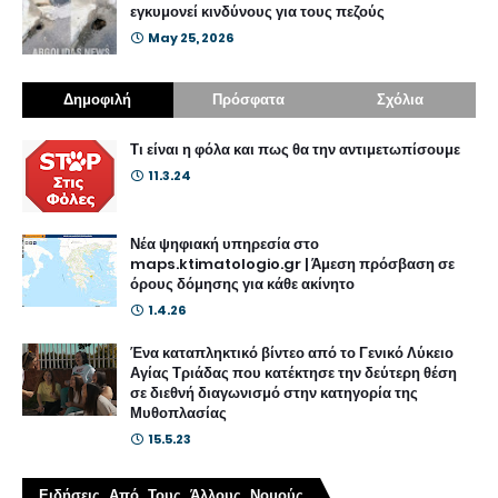
εγκυμονεί κινδύνους για τους πεζούς
May 25, 2026
Δημοφιλή
Πρόσφατα
Σχόλια
Τι είναι η φόλα και πως θα την αντιμετωπίσουμε
11.3.24
Νέα ψηφιακή υπηρεσία στο
maps.ktimatologio.gr | Άμεση πρόσβαση σε
όρους δόμησης για κάθε ακίνητο
1.4.26
Ένα καταπληκτικό βίντεο από το Γενικό Λύκειο
Αγίας Τριάδας που κατέκτησε την δεύτερη θέση
σε διεθνή διαγωνισμό στην κατηγορία της
Μυθοπλασίας
15.5.23
Ειδήσεις Από Τους Άλλους Νομούς