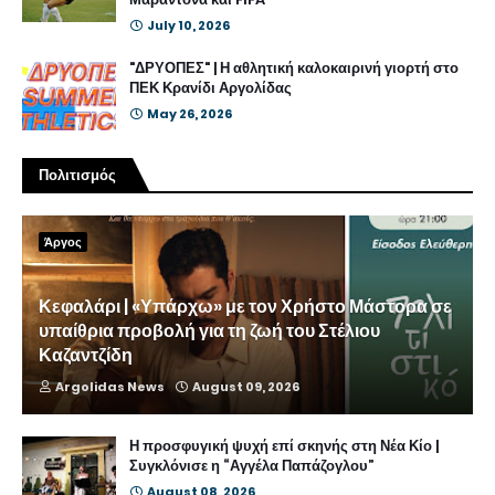
July 10, 2026
"ΔΡΥΟΠΕΣ" | Η αθλητική καλοκαιρινή γιορτή στο
ΠΕΚ Κρανίδι Αργολίδας
May 26, 2026
Πολιτισμός
Άργος
Κεφαλάρι | «Υπάρχω» με τον Χρήστο Μάστορα σε
υπαίθρια προβολή για τη ζωή του Στέλιου
Καζαντζίδη
Argolidas News
August 09, 2026
Η προσφυγική ψυχή επί σκηνής στη Νέα Κίο |
Συγκλόνισε η “Αγγέλα Παπάζογλου”
August 08, 2026