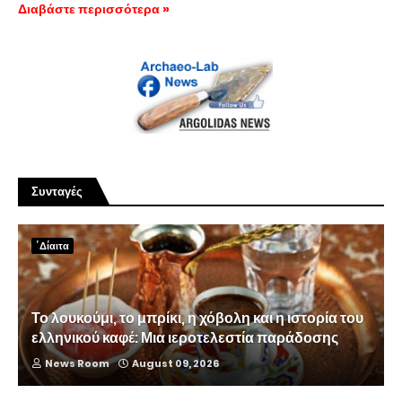
Διαβάστε περισσότερα »
Συνταγές
΄Δίαιτα
Το λουκούμι, το μπρίκι, η χόβολη και η ιστορία του
ελληνικού καφέ: Μια ιεροτελεστία παράδοσης
News Room
August 09, 2026