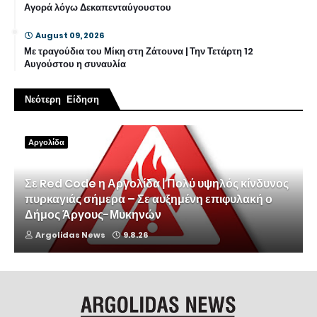
Αγορά λόγω Δεκαπενταύγουστου
August 09, 2026
Με τραγούδια του Μίκη στη Ζάτουνα | Την Τετάρτη 12
Αυγούστου η συναυλία
Νεότερη Είδηση
Αργολίδα
Σε Red Code η Αργολίδα | Πολύ υψηλός κίνδυνος
πυρκαγιάς σήμερα – Σε αυξημένη επιφυλακή ο
Δήμος Άργους-Μυκηνών
Argolidas News
9.8.26