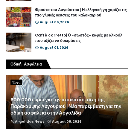
Φρούτα του Αυγούστου | Η ελληνική γη χαρίζει τις
πιο γλυκές γεύσεις του καλοκαιριού
August 06, 2026
Caffè corretto| Ο «σωστός» καφές με αλκοόλ
που αξίζει να δοκιμάσεις
August 01, 2026
Οδική Ασφάλεια
Έργα
600.000 ευρώ για την αποκατάσταση της
Παράκαμψης Λυγουριού | Νέα παρέμβαση για την
οδική ασφάλεια στην Αργολίδα
Argolidas News
August 08, 2026