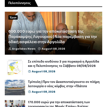
Πελοπόννησος
Έργα
600.000 ευρώ για την αποκατάσταση της
Παράκαμψης Λυγουριού | Νέα παρέμβαση για την
οδική ασφάλεια στην Αργολίδα
Argolidas News
August 08, 2026
Σε επίπεδο κινδύνου 3 για πυρκαγιά η Αργολίδα
και η Πελοπόννησος το Σάββατο 08/08/2026
August 08, 2026
Τρίπολη | Πριν τον Δεκαπενταύγουστο σε πλήρη
λειτουργία ο νέος κόμβος στην «Πλάτσα
August 08, 2026
170.000 ευρώ για την αποκατάσταση των
τοιχογραφιών της Μονής Επάνω Χρέπας