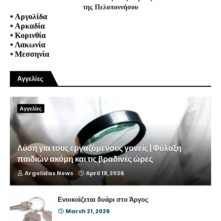
της Πελοποννήσου
•
Αργολίδα
•
Αρκαδία
•
Κορινθία
•
Λακωνία
•
Μεσσηνία
Αγγελίες
Αγγελίες
Λύση για τους εργαζόμενους γονείς | Φύλαξη
παιδιών ακόμη και τις βραδινές ώρες
Argolidas News
April 19, 2026
Ενοικιάζεται δυάρι στο Άργος
March 21, 2026