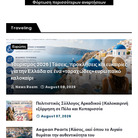
Φόρτωση περισσότερων αναρτήσεων
Traveling
Ευρώπη
Τουρισμός 2026 | Τάσεις, προκλήσεις και ευκαιρίες
για την Ελλάδα σε ένα «ταραχώδες» ευρωπαϊκό
καλοκαίρι
News Room
August 08, 2026
Πολιτιστικός Σύλλογος Αρκαδικού | Καλοκαιρινή
εξόρμηση σε Πύλο και Κυπαρισσία
August 07, 2026
Aegean Pearls | Κάσος, εκεί όπου το Αιγαίο
θυμάται την αυθεντικότητα του