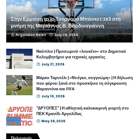
Στην Ερμιόνη το 1ο Τουρνουά Μπάσκετ 3x3 στη
μνήμη της Μαριάννας Β. Βαρδινογιάννη
Argolidas News
July 28, 2026
Ναύπλιο | Προσωρινό «λουκέτο» στο Δημοτικό
Κολυμβητήριο για τεχνικές εργασίες
July 21, 2026
Μάρκο Ταρντέλι | «Ντιέγκο, συγγνώμη» | Η δήλωση
που φέρνει ξανά στο προσκήνιο τη σύγκρουση
Μαραντόνα και FIFA
July 10, 2026
"ΔΡΥΟΠΕΣ" | Η αθλητική καλοκαιρινή γιορτή στο
ΠΕΚ Κρανίδι Αργολίδας
May 26, 2026
Πολιτισμός