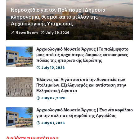
Νομοσχέδιο για τον Πολιτισμό | Δημόσια
κληρονομιά, θεσμοί και το μέλλον της
Αρχαιολογικής Υπηρεσίας
News Room
July 29, 2026
Αρχαιολογικό Μουσείο Άργους | Το παλίμψηστο
μιας από τις αρχαιότερες διαρκώς κατοικημένες
πόλεις της ηπειρωτικής Ευρώπης
July 10, 2026
Έλληνες και Αιγύπτιοι υπό την Δυναστεία των
Πτολεμαίων. Εξελληνισμός και αντίσταση στην
Ελληνιστική Αίγυπτο
July 02, 2026
Αρχαιολογικό Μουσείο Άργους | Ένα νέο κεφάλαιο
για την πολιτιστική καρδιά της Αργολίδας
July 01, 2026
Διαβάστε περισσότερα »