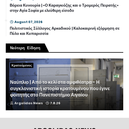
Βόρεια Κυνουρία | «Ο Καραγκιόζης και ο Τρομερός Πειρατής»
στην Αγία Σοφία με ελεύθερη είσοδο
August 07, 2026
Πολιτιστικός Σύλλογος Αρκαδικού | Καλοκαιρινή εξόρμηση σε
Πύλο και Κυπαρισσία
Νεότερη Είδηση
Κρατούμενος
Ναύπλιο | Από το κελί στα αμφιθέατρα - Η
συγκλονιστική ιστορία κρατουμένου που έγινε
φοιτητής στο Πανεπιστήμιο Αιγαίου
Argolidas News
7.8.26