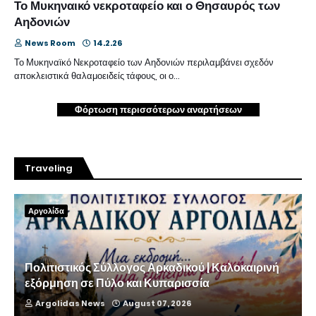
Το Μυκηναικό νεκροταφείο και ο Θησαυρός των
Αηδονιών
News Room
14.2.26
Το Μυκηναϊκό Νεκροταφείο των Αηδονιών περιλαμβάνει σχεδόν
αποκλειστικά θαλαμοειδείς τάφους, οι ο…
Φόρτωση περισσότερων αναρτήσεων
Traveling
Αργολίδα
Πολιτιστικός Σύλλογος Αρκαδικού | Καλοκαιρινή
εξόρμηση σε Πύλο και Κυπαρισσία
Argolidas News
August 07, 2026