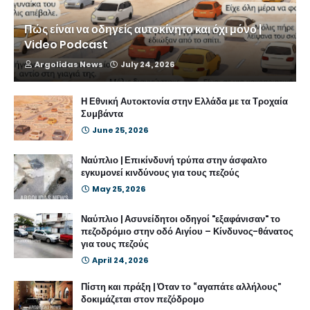
Πώς είναι να οδηγείς αυτοκίνητο και όχι μόνο |
Video Podcast
Argolidas News
July 24, 2026
Η Εθνική Αυτοκτονία στην Ελλάδα με τα Τροχαία
Συμβάντα
June 25, 2026
Ναύπλιο | Επικίνδυνή τρύπα στην άσφαλτο
εγκυμονεί κινδύνους για τους πεζούς
May 25, 2026
Ναύπλιο | Ασυνείδητοι οδηγοί "εξαφάνισαν" το
πεζοδρόμιο στην οδό Αιγίου – Κίνδυνος-θάνατος
για τους πεζούς
April 24, 2026
Πίστη και πράξη | Όταν το “αγαπάτε αλλήλους”
δοκιμάζεται στον πεζόδρομο