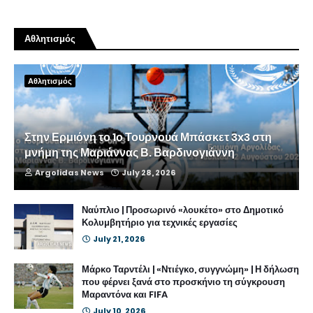
Αθλητισμός
Αθλητισμός
Στην Ερμιόνη το 1ο Τουρνουά Μπάσκετ 3x3 στη
μνήμη της Μαριάννας Β. Βαρδινογιάννη
Argolidas News
July 28, 2026
Ναύπλιο | Προσωρινό «λουκέτο» στο Δημοτικό
Κολυμβητήριο για τεχνικές εργασίες
July 21, 2026
Μάρκο Ταρντέλι | «Ντιέγκο, συγγνώμη» | Η δήλωση
που φέρνει ξανά στο προσκήνιο τη σύγκρουση
Μαραντόνα και FIFA
July 10, 2026