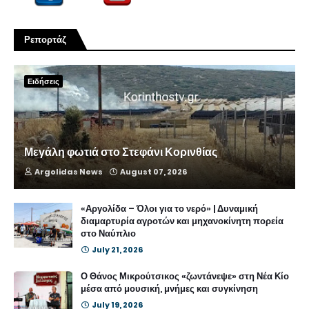
Ρεπορτάζ
Ειδήσεις
Μεγάλη φωτιά στο Στεφάνι Κορινθίας
Argolidas News
August 07, 2026
«Αργολίδα – Όλοι για το νερό» | Δυναμική
διαμαρτυρία αγροτών και μηχανοκίνητη πορεία
στο Ναύπλιο
July 21, 2026
Ο Θάνος Μικρούτσικος «ζωντάνεψε» στη Νέα Κίο
μέσα από μουσική, μνήμες και συγκίνηση
July 19, 2026