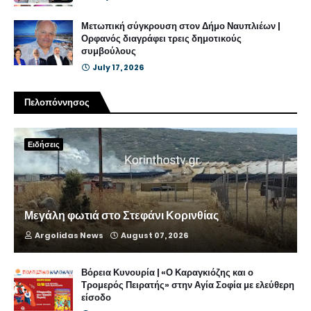
Μετωπική σύγκρουση στον Δήμο Ναυπλιέων |
Ορφανός διαγράφει τρεις δημοτικούς
συμβούλους
July 17, 2026
Πελοπόννησος
Ειδήσεις
Μεγάλη φωτιά στο Στεφάνι Κορινθίας
Argolidas News
August 07, 2026
Βόρεια Κυνουρία | «Ο Καραγκιόζης και ο
Τρομερός Πειρατής» στην Αγία Σοφία με ελεύθερη
είσοδο