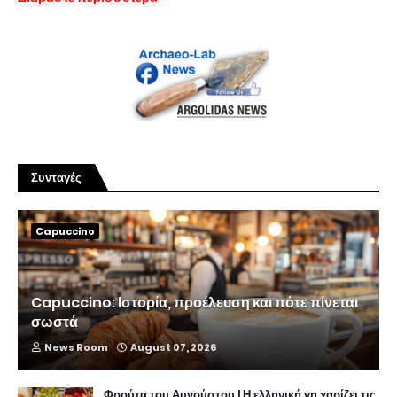
Συνταγές
Capuccino
Capuccino: Ιστορία, προέλευση και πότε πίνεται
σωστά
News Room
August 07, 2026
Φρούτα του Αυγούστου | Η ελληνική γη χαρίζει τις