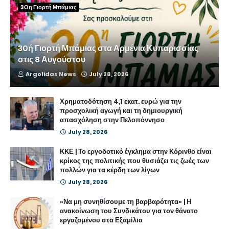
3Οη Γιορτή Μπάμιας
30ή Γιορτή Μπάμιας στα Αρμένια Κυπαρισσίας
στις 8 Αυγούστου
Argolidas News
July 28, 2026
Χρηματοδότηση 4,1 εκατ. ευρώ για την
προσχολική αγωγή και τη δημιουργική
απασχόληση στην Πελοπόννησο
July 28, 2026
ΚΚΕ | Το εργοδοτικό έγκλημα στην Κόρινθο είναι
κρίκος της πολιτικής που θυσιάζει τις ζωές των
πολλών για τα κέρδη των λίγων
July 28, 2026
«Να μη συνηθίσουμε τη βαρβαρότητα» | Η
ανακοίνωση του Συνδικάτου για τον θάνατο
εργαζομένου στα Εξαμίλια