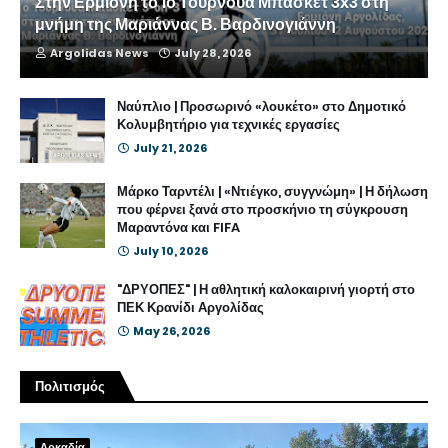
Στην Ερμιόνη το 1ο Τουρνουά Μπάσκετ 3x3 στη
μνήμη της Μαριάννας Β. Βαρδινογιάννη
Argolidas News
July 28, 2026
Ναύπλιο | Προσωρινό «λουκέτο» στο Δημοτικό
Κολυμβητήριο για τεχνικές εργασίες
July 21, 2026
Μάρκο Ταρντέλι | «Ντιέγκο, συγγνώμη» | Η δήλωση
που φέρνει ξανά στο προσκήνιο τη σύγκρουση
Μαραντόνα και FIFA
July 10, 2026
"ΔΡΥΟΠΕΣ" | Η αθλητική καλοκαιρινή γιορτή στο
ΠΕΚ Κρανίδι Αργολίδας
May 26, 2026
Πολιτισμός
Αρκαδία