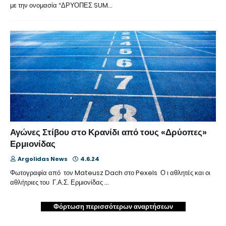
με την ονομασία “ΔΡΥΟΠΕΣ SUM…
Αγώνες Στίβου στο Κρανίδι από τους «Δρύοπες»
Ερμιονίδας
Argolidas News
4.6.24
Φωτογραφία από τον Mateusz Dach στο Pexels Ο ι αθλητές και οι
αθλήτριες του Γ.Α.Σ. Ερμιονίδας …
Φόρτωση περισσότερων αναρτήσεων