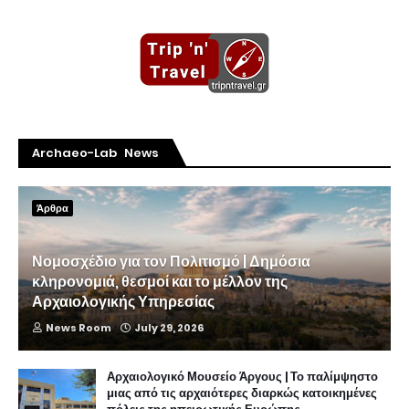
Archaeo-Lab News
Άρθρα
Νομοσχέδιο για τον Πολιτισμό | Δημόσια
κληρονομιά, θεσμοί και το μέλλον της
Αρχαιολογικής Υπηρεσίας
News Room
July 29, 2026
Αρχαιολογικό Μουσείο Άργους | Το παλίμψηστο
μιας από τις αρχαιότερες διαρκώς κατοικημένες