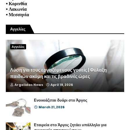
•
Κορινθία
•
Λακωνία
•
Μεσσηνία
Αγγελίες
Αγγελίες
Λύση για τους εργαζόμενους γονείς | Φύλαξη
παιδιών ακόμη και τις βραδινές ώρες
Argolidas News
April 19, 2026
Ενοικιάζεται δυάρι στο Άργος
March 21, 2026
Εταιρεία στο Άργος ζητάει υπάλληλο για