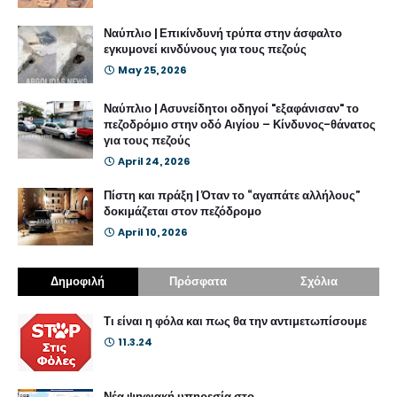
Ναύπλιο | Επικίνδυνή τρύπα στην άσφαλτο
εγκυμονεί κινδύνους για τους πεζούς
May 25, 2026
Ναύπλιο | Ασυνείδητοι οδηγοί "εξαφάνισαν" το
πεζοδρόμιο στην οδό Αιγίου – Κίνδυνος-θάνατος
για τους πεζούς
April 24, 2026
Πίστη και πράξη | Όταν το “αγαπάτε αλλήλους”
δοκιμάζεται στον πεζόδρομο
April 10, 2026
Δημοφιλή
Πρόσφατα
Σχόλια
Τι είναι η φόλα και πως θα την αντιμετωπίσουμε
11.3.24
Νέα ψηφιακή υπηρεσία στο