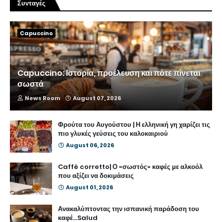
Συνταγές
Capuccino
Capuccino: Ιστορία, προέλευση και πότε πίνεται
σωστά
News Room
August 07, 2026
Φρούτα του Αυγούστου | Η ελληνική γη χαρίζει τις
πιο γλυκές γεύσεις του καλοκαιριού
August 06, 2026
Caffè corretto| Ο «σωστός» καφές με αλκοόλ
που αξίζει να δοκιμάσεις
August 01, 2026
Ανακαλύπτοντας την ισπανική παράδοση του
καφέ...Salud