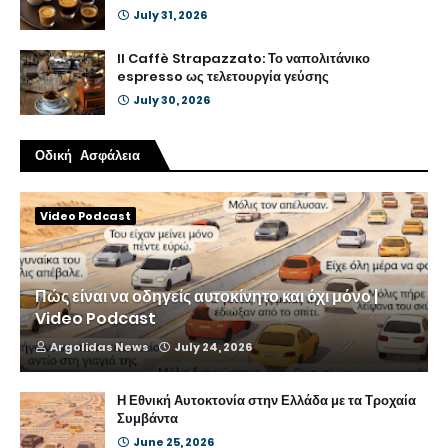
July 31, 2026
Il Caffè Strapazzato: Το ναπολιτάνικο
espresso ως τελετουργία γεύσης
July 30, 2026
Οδική Ασφάλεια
Video Podcast
Πώς είναι να οδηγείς αυτοκίνητο και όχι μόνο |
Video Podcast
Argolidas News
July 24, 2026
Η Εθνική Αυτοκτονία στην Ελλάδα με τα Τροχαία
Συμβάντα
June 25, 2026