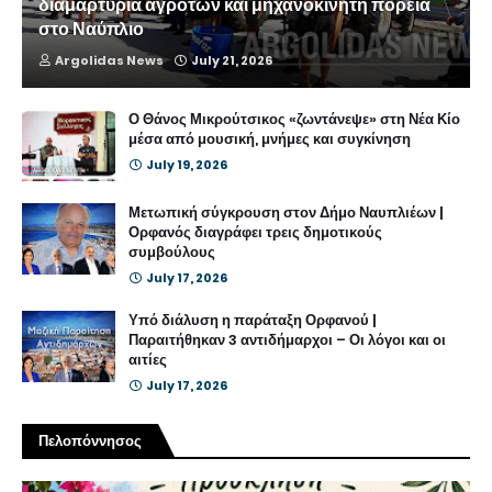
διαμαρτυρία αγροτών και μηχανοκίνητη πορεία
στο Ναύπλιο
Argolidas News
July 21, 2026
Ο Θάνος Μικρούτσικος «ζωντάνεψε» στη Νέα Κίο
μέσα από μουσική, μνήμες και συγκίνηση
July 19, 2026
Μετωπική σύγκρουση στον Δήμο Ναυπλιέων |
Ορφανός διαγράφει τρεις δημοτικούς
συμβούλους
July 17, 2026
Υπό διάλυση η παράταξη Ορφανού |
Παραιτήθηκαν 3 αντιδήμαρχοι – Οι λόγοι και οι
αιτίες
July 17, 2026
Πελοπόννησος