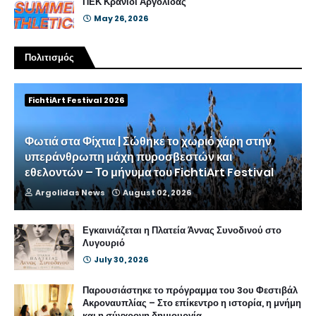
ΠΕΚ Κρανίδι Αργολίδας
May 26, 2026
Πολιτισμός
FichtiArt Festival 2026
Φωτιά στα Φίχτια | Σώθηκε το χωριό χάρη στην
υπεράνθρωπη μάχη πυροσβεστών και
εθελοντών – Το μήνυμα του FichtiArt Festival
Argolidas News
August 02, 2026
Εγκαινιάζεται η Πλατεία Άννας Συνοδινού στο
Λυγουριό
July 30, 2026
Παρουσιάστηκε το πρόγραμμα του 3ου Φεστιβάλ
Ακροναυπλίας – Στο επίκεντρο η ιστορία, η μνήμη
και η σύγχρονη δημιουργία