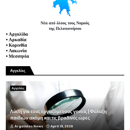
Νέα από όλους τους Νομούς
της Πελοποννήσου
•
Αργολίδα
•
Αρκαδία
•
Κορινθία
•
Λακωνία
•
Μεσσηνία
Αγγελίες
Αγγελίες
Λύση για τους εργαζόμενους γονείς | Φύλαξη
παιδιών ακόμη και τις βραδινές ώρες
Argolidas News
April 19, 2026