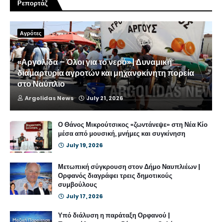
Ρεπορτάζ
Αγρότες
«Αργολίδα – Όλοι για το νερό» | Δυναμική
διαμαρτυρία αγροτών και μηχανοκίνητη πορεία
στο Ναύπλιο
Argolidas News
July 21, 2026
Ο Θάνος Μικρούτσικος «ζωντάνεψε» στη Νέα Κίο
μέσα από μουσική, μνήμες και συγκίνηση
July 19, 2026
Μετωπική σύγκρουση στον Δήμο Ναυπλιέων |
Ορφανός διαγράφει τρεις δημοτικούς
συμβούλους
July 17, 2026
Υπό διάλυση η παράταξη Ορφανού |