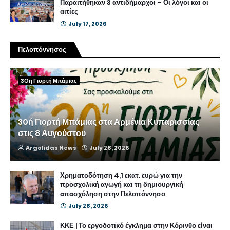
Παραιτήθηκαν 3 αντιδήμαρχοι – Οι λόγοι και οι
αιτίες
July 17, 2026
Πελοπόννησος
3Οη Γιορτή Μπάμιας
30ή Γιορτή Μπάμιας στα Αρμένια Κυπαρισσίας
στις 8 Αυγούστου
Argolidas News
July 28, 2026
Χρηματοδότηση 4,1 εκατ. ευρώ για την
προσχολική αγωγή και τη δημιουργική
απασχόληση στην Πελοπόννησο
July 28, 2026
ΚΚΕ | Το εργοδοτικό έγκλημα στην Κόρινθο είναι