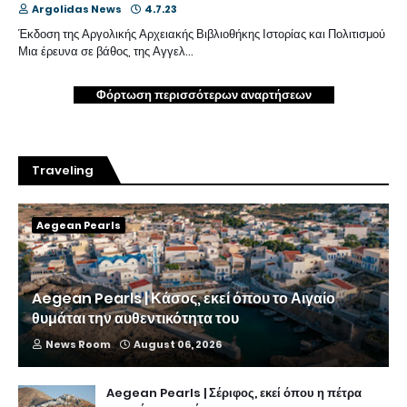
Argolidas News
4.7.23
Έκδοση της Αργολικής Αρχειακής Βιβλιοθήκης Ιστορίας και Πολιτισμού
Μια έρευνα σε βάθος, της Αγγελ…
Φόρτωση περισσότερων αναρτήσεων
Traveling
Aegean Pearls
Aegean Pearls | Κάσος, εκεί όπου το Αιγαίο
θυμάται την αυθεντικότητα του
News Room
August 06, 2026
Aegean Pearls | Σέριφος, εκεί όπου η πέτρα