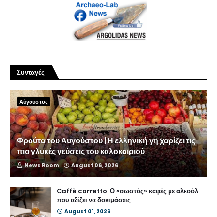
Συνταγές
Αύγουστος
Φρούτα του Αυγούστου | Η ελληνική γη χαρίζει τις
πιο γλυκές γεύσεις του καλοκαιριού
News Room
August 06, 2026
Caffè corretto| Ο «σωστός» καφές με αλκοόλ
που αξίζει να δοκιμάσεις
August 01, 2026