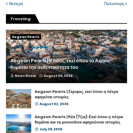
Νεότερη
Παλαιότερη
Traveling
Aegean Pearls
Aegean Pearls | Κάσος, εκεί όπου το Αιγαίο
θυμάται την αυθεντικότητα του
News Room
August 06, 2026
Aegean Pearls | Σέριφος, εκεί όπου η πέτρα
αφηγείται ιστορίες
August 02, 2026
Aegean Pearls | Κέα (Τζια): Εκεί όπου η πέτρα
θυμάται και τα μονοπάτια αφηγούνται ιστορίες
July 29, 2026