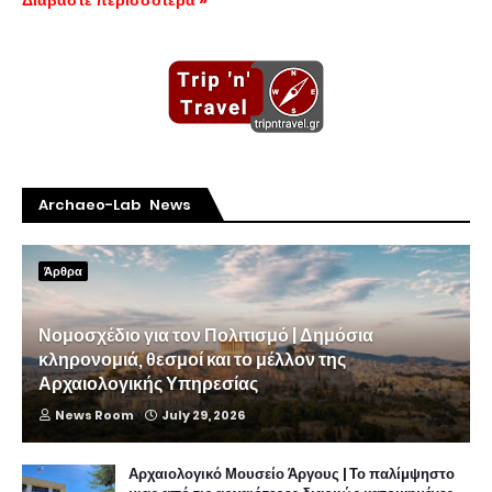
Διαβάστε περισσότερα »
Archaeo-Lab News
Άρθρα
Νομοσχέδιο για τον Πολιτισμό | Δημόσια
κληρονομιά, θεσμοί και το μέλλον της
Αρχαιολογικής Υπηρεσίας
News Room
July 29, 2026
Αρχαιολογικό Μουσείο Άργους | Το παλίμψηστο