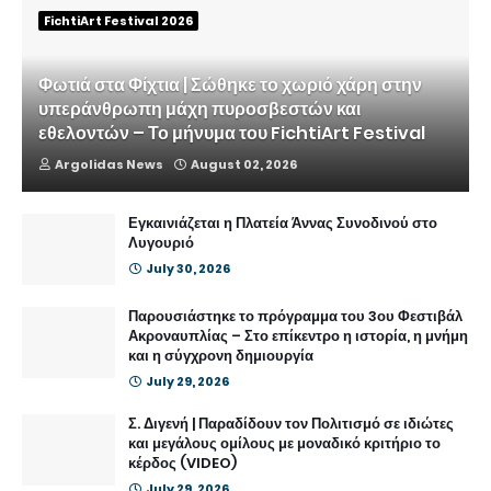
FichtiArt Festival 2026
Φωτιά στα Φίχτια | Σώθηκε το χωριό χάρη στην
υπεράνθρωπη μάχη πυροσβεστών και
εθελοντών – Το μήνυμα του FichtiArt Festival
Argolidas News
August 02, 2026
Εγκαινιάζεται η Πλατεία Άννας Συνοδινού στο
Λυγουριό
July 30, 2026
Παρουσιάστηκε το πρόγραμμα του 3ου Φεστιβάλ
Ακροναυπλίας – Στο επίκεντρο η ιστορία, η μνήμη
και η σύγχρονη δημιουργία
July 29, 2026
Σ. Διγενή | Παραδίδουν τον Πολιτισμό σε ιδιώτες
και μεγάλους ομίλους με μοναδικό κριτήριο το
κέρδος (VIDEO)
July 29, 2026