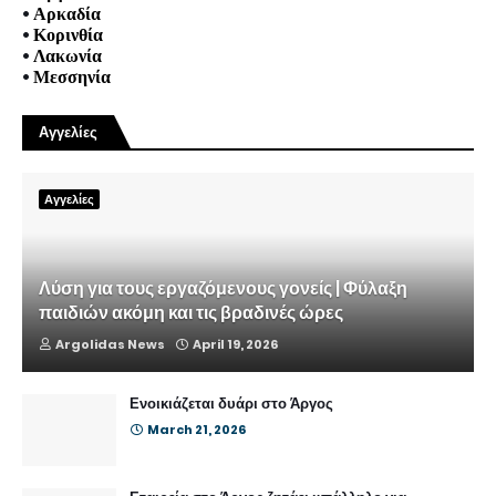
•
Αρκαδία
•
Κορινθία
•
Λακωνία
•
Μεσσηνία
Αγγελίες
Αγγελίες
Λύση για τους εργαζόμενους γονείς | Φύλαξη
παιδιών ακόμη και τις βραδινές ώρες
Argolidas News
April 19, 2026
Ενοικιάζεται δυάρι στο Άργος
March 21, 2026