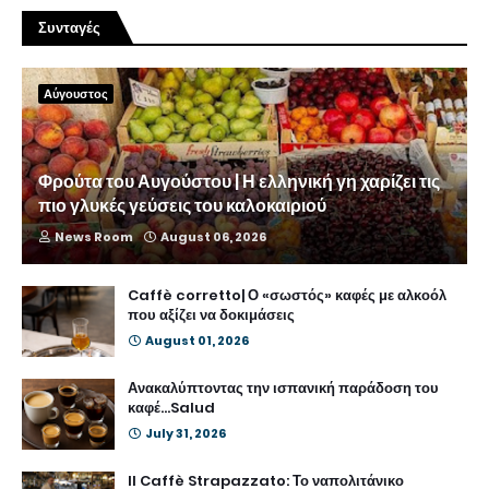
Συνταγές
Αύγουστος
Φρούτα του Αυγούστου | Η ελληνική γη χαρίζει τις
πιο γλυκές γεύσεις του καλοκαιριού
News Room
August 06, 2026
Caffè corretto| Ο «σωστός» καφές με αλκοόλ
που αξίζει να δοκιμάσεις
August 01, 2026
Ανακαλύπτοντας την ισπανική παράδοση του
καφέ...Salud
July 31, 2026
Il Caffè Strapazzato: Το ναπολιτάνικο