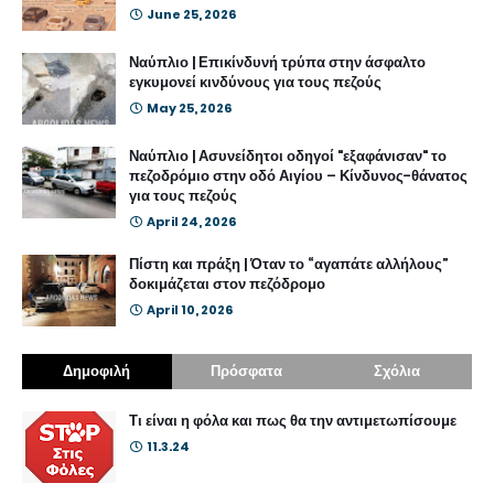
June 25, 2026
Ναύπλιο | Επικίνδυνή τρύπα στην άσφαλτο
εγκυμονεί κινδύνους για τους πεζούς
May 25, 2026
Ναύπλιο | Ασυνείδητοι οδηγοί "εξαφάνισαν" το
πεζοδρόμιο στην οδό Αιγίου – Κίνδυνος-θάνατος
για τους πεζούς
April 24, 2026
Πίστη και πράξη | Όταν το “αγαπάτε αλλήλους”
δοκιμάζεται στον πεζόδρομο
April 10, 2026
Δημοφιλή
Πρόσφατα
Σχόλια
Τι είναι η φόλα και πως θα την αντιμετωπίσουμε
11.3.24