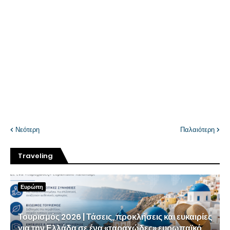
Νεότερη
Παλαιότερη
Traveling
Ευρώπη
Τουρισμός 2026 | Τάσεις, προκλήσεις και ευκαιρίες
για την Ελλάδα σε ένα «ταραχώδες» ευρωπαϊκό