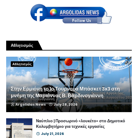
Αθλητισμός
Αθλητισμός
Στην Ερμιόνη το 1ο Τουρνουά Μπάσκετ 3x3 στη
μνήμη της Μαριάννας Β. Βαρδινογιάννη
Argolidas News
July 28, 2026
Ναύπλιο | Προσωρινό «λουκέτο» στο Δημοτικό
Κολυμβητήριο για τεχνικές εργασίες
July 21, 2026