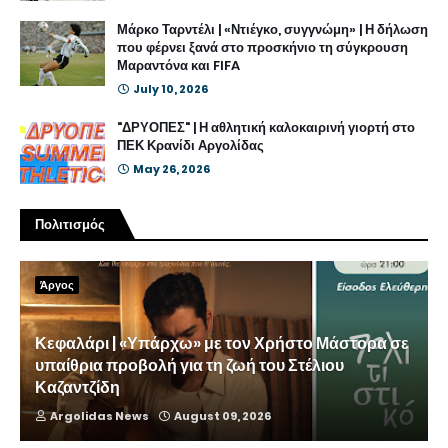
Μάρκο Ταρντέλι | «Ντιέγκο, συγγνώμη» | Η δήλωση
που φέρνει ξανά στο προσκήνιο τη σύγκρουση
Μαραντόνα και FIFA
July 10, 2026
"ΔΡΥΟΠΕΣ" | Η αθλητική καλοκαιρινή γιορτή στο
ΠΕΚ Κρανίδι Αργολίδας
May 26, 2026
Πολιτισμός
Άργος
Κεφαλάρι | «Υπάρχω» με τον Χρήστο Μάστορα σε
υπαίθρια προβολή για τη ζωή του Στέλιου
Καζαντζίδη
Argolidas News
August 09, 2026