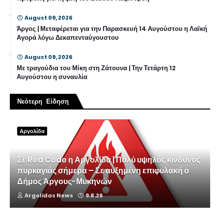
August 09, 2026
Άργος | Μεταφέρεται για την Παρασκευή 14 Αυγούστου η Λαϊκή
Αγορά λόγω Δεκαπενταύγουστου
August 09, 2026
Με τραγούδια του Μίκη στη Ζάτουνα | Την Τετάρτη 12
Αυγούστου η συναυλία
Νεότερη Είδηση
Αργολίδα
Σε Red Code η Αργολίδα | Πολύ υψηλός κίνδυνος
πυρκαγιάς σήμερα – Σε αυξημένη επιφυλακή ο
Δήμος Άργους-Μυκηνών
Argolidas News
9.8.26