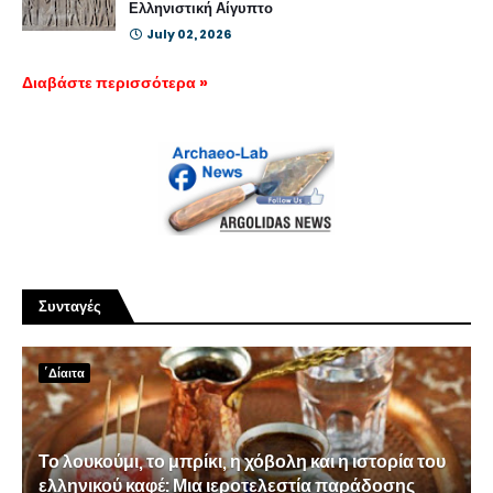
Ελληνιστική Αίγυπτο
July 02, 2026
Διαβάστε περισσότερα »
Συνταγές
΄Δίαιτα
Το λουκούμι, το μπρίκι, η χόβολη και η ιστορία του
ελληνικού καφέ: Μια ιεροτελεστία παράδοσης