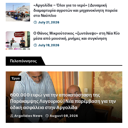
«Αργολίδα – Όλοι για το νερό» | Δυναμική
διαμαρτυρία αγροτών και μηχανοκίνητη πορεία
στο Ναύπλιο
July 21, 2026
Ο Θάνος Μικρούτσικος «ζωντάνεψε» στη Νέα Κίο
μέσα από μουσική, μνήμες και συγκίνηση
July 19, 2026
Πελοπόννησος
Έργα
600.000 ευρώ για την αποκατάσταση της
Παράκαμψης Λυγουριού | Νέα παρέμβαση για την
οδική ασφάλεια στην Αργολίδα
Argolidas News
August 08, 2026