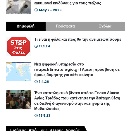
εγκυμονεί κινδύνους για τους πεζούς
May 25, 2026
Δημοφιλή
Πρόσφατα
Σχόλια
Τι είναι η φόλα και πως θα την αντιμετωπίσουμε
11.3.24
Νέα ψηφιακή υπηρεσία στο
maps.ktimatologio.gr | Άμεση πρόσβαση σε
όρους δόμησης για κάθε ακίνητο
1.4.26
Ένα καταπληκτικό βίντεο από το Γενικό Λύκειο
Αγίας Τριάδας που κατέκτησε την δεύτερη θέση
σε διεθνή διαγωνισμό στην κατηγορία της
Μυθοπλασίας
15.5.23
Ειδήσεις Από Τους Άλλους Νομούς