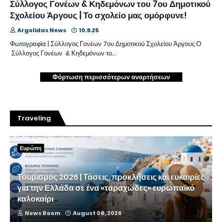
Σύλλογος Γονέων & Κηδεμόνων του 7ου Δημοτικού
Σχολείου Άργους | Το σχολείο μας ομόρφυνε!
Argolidas News
10.9.25
Φωτογραφία | Σύλλογος Γονέων 7ου Δημοτικού Σχολείου Άργους Ο
Σύλλογος Γονέων & Κηδεμόνων το…
Φόρτωση περισσότερων αναρτήσεων
Traveling
Ευρώπη
Τουρισμός 2026 | Τάσεις, προκλήσεις και ευκαιρίες
για την Ελλάδα σε ένα «ταραχώδες» ευρωπαϊκό
καλοκαίρι
News Room
August 08, 2026