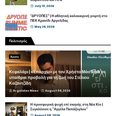
July 10, 2026
"ΔΡΥΟΠΕΣ" | Η αθλητική καλοκαιρινή γιορτή στο
ΠΕΚ Κρανίδι Αργολίδας
May 26, 2026
Πολιτισμός
Άργος
Κεφαλάρι | «Υπάρχω» με τον Χρήστο Μάστορα σε
υπαίθρια προβολή για τη ζωή του Στέλιου
Καζαντζίδη
Argolidas News
August 09, 2026
Η προσφυγική ψυχή επί σκηνής στη Νέα Κίο |
Συγκλόνισε η “Αγγέλα Παπάζογλου”
August 08, 2026