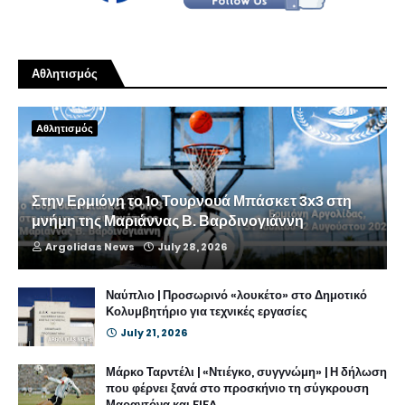
Αθλητισμός
Αθλητισμός
Στην Ερμιόνη το 1ο Τουρνουά Μπάσκετ 3x3 στη
μνήμη της Μαριάννας Β. Βαρδινογιάννη
Argolidas News
July 28, 2026
Ναύπλιο | Προσωρινό «λουκέτο» στο Δημοτικό
Κολυμβητήριο για τεχνικές εργασίες
July 21, 2026
Μάρκο Ταρντέλι | «Ντιέγκο, συγγνώμη» | Η δήλωση
που φέρνει ξανά στο προσκήνιο τη σύγκρουση
Μαραντόνα και FIFA