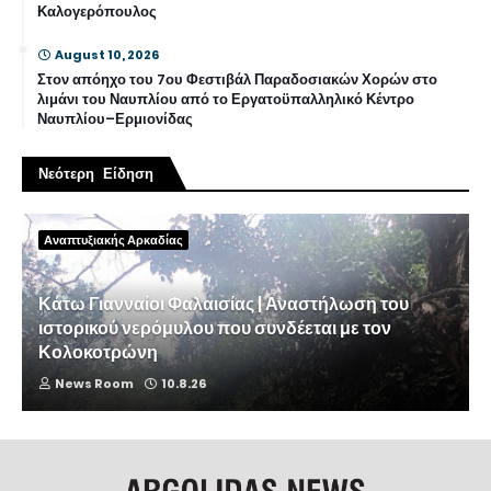
Καλογερόπουλος
August 10, 2026
Στον απόηχο του 7ου Φεστιβάλ Παραδοσιακών Χορών στο
λιμάνι του Ναυπλίου από το Εργατοϋπαλληλικό Κέντρο
Ναυπλίου–Ερμιονίδας
Νεότερη Είδηση
Αναπτυξιακής Αρκαδίας
Κάτω Γιανναίοι Φαλαισίας | Αναστήλωση του
ιστορικού νερόμυλου που συνδέεται με τον
Κολοκοτρώνη
News Room
10.8.26