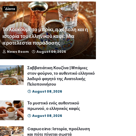
΄Δίαιτα
Το λουκούμι, το μπρίκι, η χόβολη και η
ιστορία του ελληνικού καφέ: Μια
ιεροτελεστία παράδοσης
News Room
August 09, 2026
Σαββατιάτικη Κουζίνα | Μπάμιες
στον φούρνο, το αυθεντικό ελληνικό
λαδερό φαγητό της Ανατολικής
Πελοποννήσου
August 08, 2026
Το μυστικό ενός αυθεντικού
πρωινού, ο ελληνικός καφές
August 08, 2026
Capuccino: Ιστορία, προέλευση
και πότε πίνεται σωστά