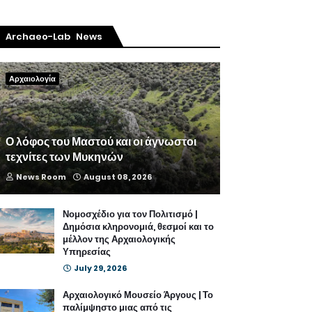
Archaeo-Lab News
Αρχαιολογία
Ο λόφος του Μαστού και οι άγνωστοι
τεχνίτες των Μυκηνών
News Room
August 08, 2026
Νομοσχέδιο για τον Πολιτισμό |
Δημόσια κληρονομιά, θεσμοί και το
μέλλον της Αρχαιολογικής
Υπηρεσίας
July 29, 2026
Αρχαιολογικό Μουσείο Άργους | Το
παλίμψηστο μιας από τις