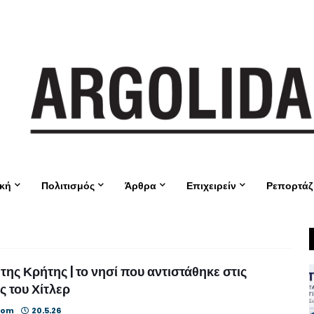
ική
Πολιτισμός
Άρθρα
Επιχειρείν
Ρεπορτάζ
της Κρήτης | το νησί που αντιστάθηκε στις
ς του Χίτλερ
oom
20.5.26