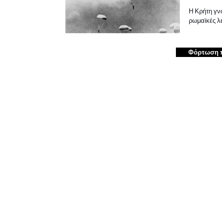
Η Κρήτη γν
ρωμαϊκές λ
Φόρτωση 