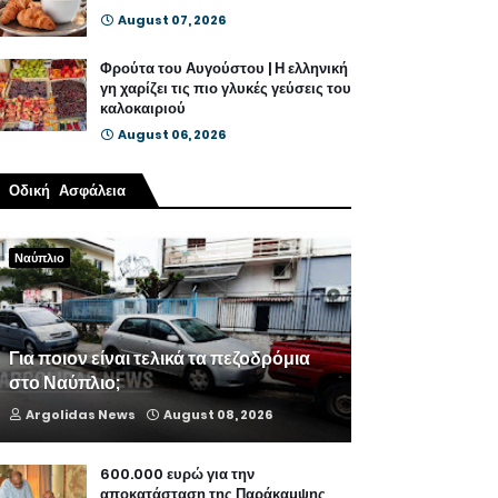
August 07, 2026
Φρούτα του Αυγούστου | Η ελληνική
γη χαρίζει τις πιο γλυκές γεύσεις του
καλοκαιριού
August 06, 2026
Οδική Ασφάλεια
Ναύπλιο
Για ποιον είναι τελικά τα πεζοδρόμια
στο Ναύπλιο;
Argolidas News
August 08, 2026
600.000 ευρώ για την
αποκατάσταση της Παράκαμψης