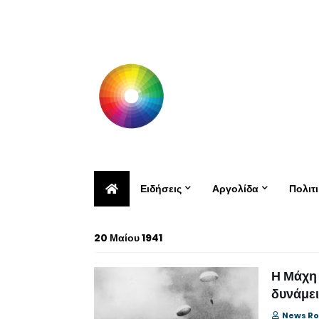
Ειδήσεις
Αργολίδα
Πολιτ
20 Μαίου 1941
Η Μάχη 
δυνάμει
News R