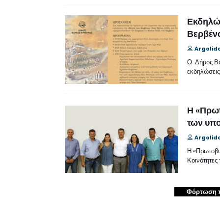
Εκδηλώσ
Βερβένω
Argolid
Ο Δήμος Βό
εκδηλώσεις
Η «Πρωτ
των υπ
Argolid
Η «Πρωτοβο
Κοινότητες 
Φόρτωση 