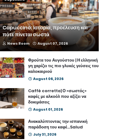
Capuccino: Ιστορία, προέλευση και
πότε πίνεται σωστά
News Room
August 07, 2026
Φρούτα του Αυγούστου | Η ελληνική
γη χαρίζει τις πιο γλυκές γεύσεις του
καλοκαιριού
August 06, 2026
Caffè corretto| Ο «σωστός»
καφές με αλκοόλ που αξίζει να
δοκιμάσεις
August 01, 2026
Ανακαλύπτοντας την ισπανική
παράδοση του καφέ...Salud
July 31, 2026