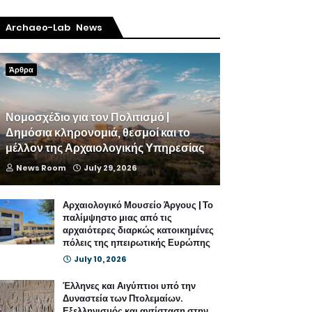
Archaeo-Lab News
Άρθρα
Νομοσχέδιο για τον Πολιτισμό |
Δημόσια κληρονομιά, θεσμοί και το
μέλλον της Αρχαιολογικής Υπηρεσίας
News Room
July 29, 2026
Αρχαιολογικό Μουσείο Άργους | Το
παλίμψηστο μιας από τις
αρχαιότερες διαρκώς κατοικημένες
πόλεις της ηπειρωτικής Ευρώπης
July 10, 2026
Έλληνες και Αιγύπτιοι υπό την
Δυναστεία των Πτολεμαίων.
Εξελληνισμός και αντίσταση στην