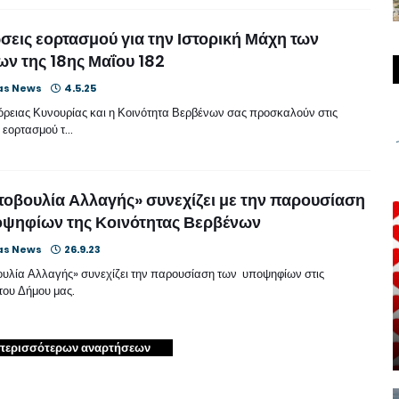
εις εορτασμού για την Ιστορική Μάχη των
ν της 18ης Μαΐου 182
as News
4.5.25
ρειας Κυνουρίας και η Κοινότητα Βερβένων σας προσκαλούν στις
 εορτασμού τ…
οβουλία Αλλαγής» συνεχίζει με την παρουσίαση
οψηφίων της Κοινότητας Βερβένων
as News
26.9.23
υλία Αλλαγής» συνεχίζει την παρουσίαση των υποψηφίων στις
του Δήμου μας.
περισσότερων αναρτήσεων