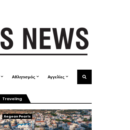
Αθλητισμός
Αγγελίες
Traveling
Aegean Pearls