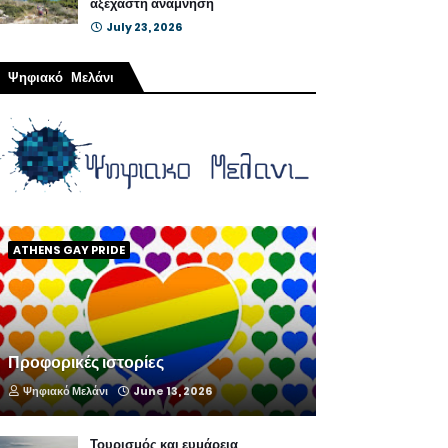
αξέχαστη ανάμνηση
July 23, 2026
Ψηφιακό Μελάνι
ATHENS GAY PRIDE
Προφορικές ιστορίες
Ψηφιακό Μελάνι
June 13, 2026
Τουρισμός και ευμάρεια