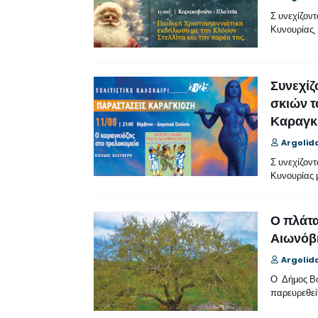
Σ υνεχίζοντ
Κυνουρίας,
Συνεχίζ
σκιών τ
Καραγκ
Argolid
Σ υνεχίζοντ
Κυνουρίας μ
Ο πλάτα
Αιωνόβ
Argolid
Ο Δήμος Βό
παρευρεθεί