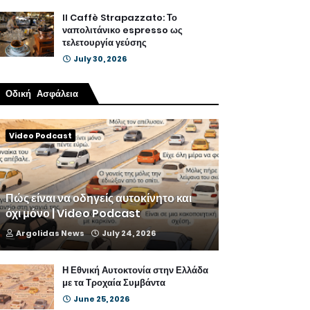
Il Caffè Strapazzato: Το
ναπολιτάνικο espresso ως
τελετουργία γεύσης
July 30, 2026
Οδική Ασφάλεια
Video Podcast
Πώς είναι να οδηγείς αυτοκίνητο και
όχι μόνο | Video Podcast
Argolidas News
July 24, 2026
Η Εθνική Αυτοκτονία στην Ελλάδα
με τα Τροχαία Συμβάντα
June 25, 2026