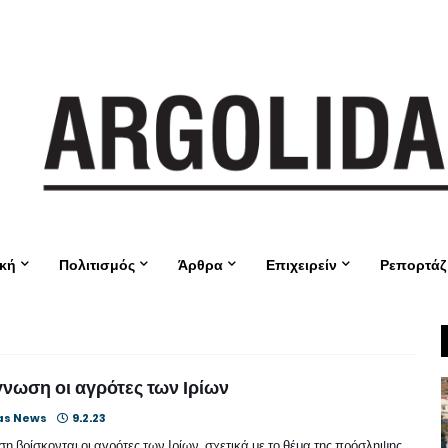
ική
Πολιτισμός
Άρθρα
Επιχειρείν
Ρεπορτάζ
νωση οι αγρότες των Ιρίων
as News
9.2.23
 βρίσκονται οι αγρότες των Ιρίων, σχετικά με το θέμα της πρόσληψης