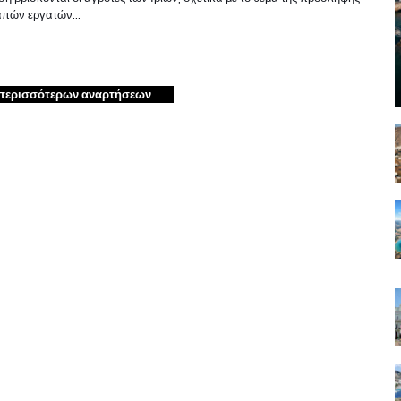
απών εργατών…
περισσότερων αναρτήσεων