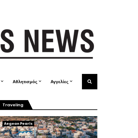
Αθλητισμός
Αγγελίες
Traveling
Aegean Pearls