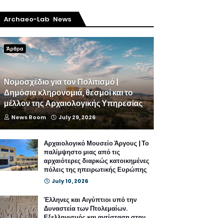
Archaeo-Lab News
Άρθρα
Νομοσχέδιο για τον Πολιτισμό |
Δημόσια κληρονομιά, θεσμοί και το
μέλλον της Αρχαιολογικής Υπηρεσίας
News Room
July 29, 2026
Αρχαιολογικό Μουσείο Άργους | Το
παλίμψηστο μιας από τις
αρχαιότερες διαρκώς κατοικημένες
πόλεις της ηπειρωτικής Ευρώπης
July 10, 2026
Έλληνες και Αιγύπτιοι υπό την
Δυναστεία των Πτολεμαίων.
Εξελληνισμός και αντίσταση στην