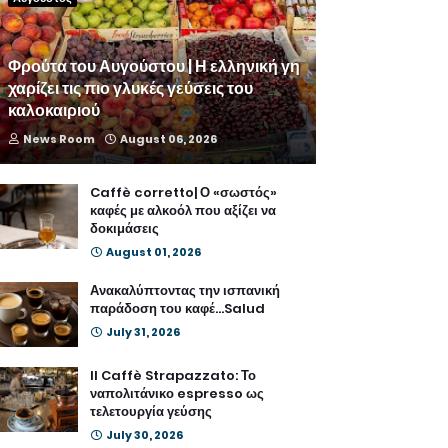
Φρούτα του Αυγούστου | Η ελληνική γη
χαρίζει τις πιο γλυκές γεύσεις του
καλοκαιριού
News Room
August 06, 2026
Caffè corretto| Ο «σωστός»
καφές με αλκοόλ που αξίζει να
δοκιμάσεις
August 01, 2026
Ανακαλύπτοντας την ισπανική
παράδοση του καφέ...Salud
July 31, 2026
Il Caffè Strapazzato: Το
ναπολιτάνικο espresso ως
τελετουργία γεύσης
July 30, 2026