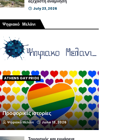
αξέχαστη ανάμνηση
July 23, 2026
Ψηφιακό Μελάνι
ATHENS GAY PRIDE
Προφορικές ιστορίες
Ψηφιακό Μελάνι
June 13, 2026
Τουρισμός και ευμάρεια