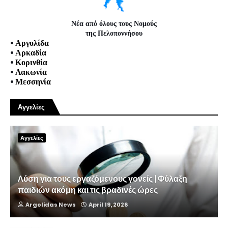
Νέα από όλους τους Νομούς
της Πελοποννήσου
•
Αργολίδα
•
Αρκαδία
•
Κορινθία
•
Λακωνία
•
Μεσσηνία
Αγγελίες
Αγγελίες
Λύση για τους εργαζόμενους γονείς | Φύλαξη
παιδιών ακόμη και τις βραδινές ώρες
Argolidas News
April 19, 2026