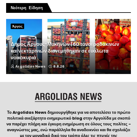
Νεότερη Είδηση
Άργος
Δήμος Άργους-Μυκηνών | 60 τόνοι ροδάκινων
και νεκταρινιών διανεμήθηκαν σε ευάλωτα
νοικοκυριά
Argolidas News
8.8.26
Το Argolidas News δημιουργήθηκε για να αποτελέσει το πρώτο
πολιτικά ανεξάρτητο ενημερωτικό blog στην Αργολίδα με σκοπό
να παρέχει πλήρη και έγκυρη ενημέρωση σε όλους τους πολίτες -
αναγνώστες μας, ενώ παράλληλα θα αναδεικνύει και θα σχολιάζει
με τον μοναδικό δικό του τρόπο όλες τις πτυχές της