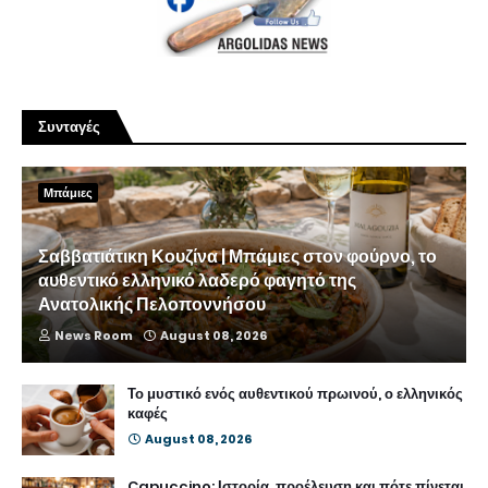
Συνταγές
Μπάμιες
Σαββατιάτικη Κουζίνα | Μπάμιες στον φούρνο, το
αυθεντικό ελληνικό λαδερό φαγητό της
Ανατολικής Πελοποννήσου
News Room
August 08, 2026
Το μυστικό ενός αυθεντικού πρωινού, ο ελληνικός
καφές
August 08, 2026
Capuccino: Ιστορία, προέλευση και πότε πίνεται