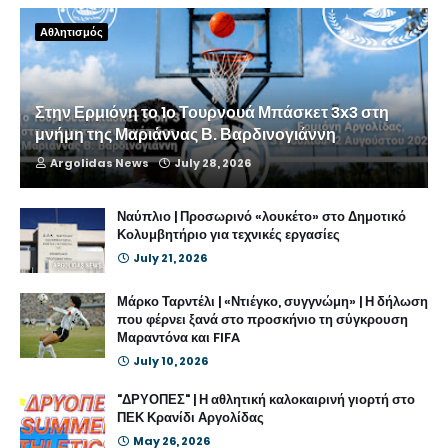
Αθλητισμός
Στην Ερμιόνη το 1ο Τουρνουά Μπάσκετ 3x3 στη
μνήμη της Μαριάννας Β. Βαρδινογιάννη
Argolidas News
July 28, 2026
Ναύπλιο | Προσωρινό «λουκέτο» στο Δημοτικό
Κολυμβητήριο για τεχνικές εργασίες
July 21, 2026
Μάρκο Ταρντέλι | «Ντιέγκο, συγγνώμη» | Η δήλωση
που φέρνει ξανά στο προσκήνιο τη σύγκρουση
Μαραντόνα και FIFA
July 10, 2026
"ΔΡΥΟΠΕΣ" | Η αθλητική καλοκαιρινή γιορτή στο
ΠΕΚ Κρανίδι Αργολίδας
May 26, 2026