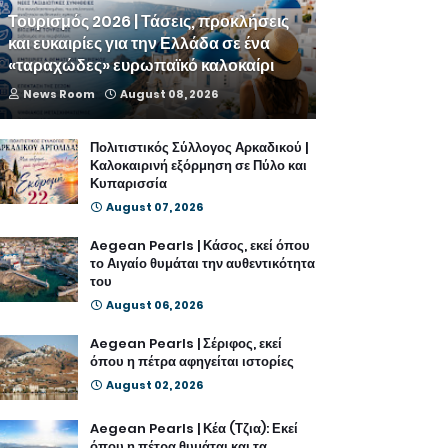
Τουρισμός 2026 | Τάσεις, προκλήσεις
και ευκαιρίες για την Ελλάδα σε ένα
«ταραχώδες» ευρωπαϊκό καλοκαίρι
News Room
August 08, 2026
Πολιτιστικός Σύλλογος Αρκαδικού |
Καλοκαιρινή εξόρμηση σε Πύλο και
Κυπαρισσία
August 07, 2026
Aegean Pearls | Κάσος, εκεί όπου
το Αιγαίο θυμάται την αυθεντικότητα
του
August 06, 2026
Aegean Pearls | Σέριφος, εκεί
όπου η πέτρα αφηγείται ιστορίες
August 02, 2026
Aegean Pearls | Κέα (Τζια): Εκεί
όπου η πέτρα θυμάται και τα