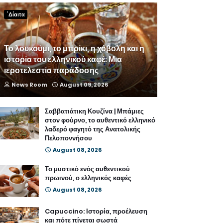
΄Δίαιτα
Το λουκούμι, το μπρίκι, η χόβολη και η
ιστορία του ελληνικού καφέ: Μια
ιεροτελεστία παράδοσης
News Room
August 09, 2026
Σαββατιάτικη Κουζίνα | Μπάμιες
στον φούρνο, το αυθεντικό ελληνικό
λαδερό φαγητό της Ανατολικής
Πελοποννήσου
August 08, 2026
Το μυστικό ενός αυθεντικού
πρωινού, ο ελληνικός καφές
August 08, 2026
Capuccino: Ιστορία, προέλευση
και πότε πίνεται σωστά