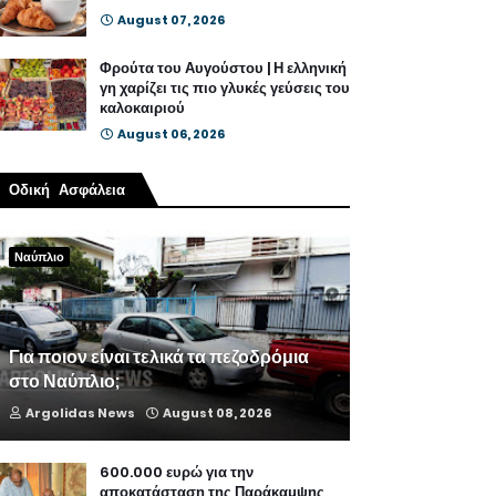
August 07, 2026
Φρούτα του Αυγούστου | Η ελληνική
γη χαρίζει τις πιο γλυκές γεύσεις του
καλοκαιριού
August 06, 2026
Οδική Ασφάλεια
Ναύπλιο
Για ποιον είναι τελικά τα πεζοδρόμια
στο Ναύπλιο;
Argolidas News
August 08, 2026
600.000 ευρώ για την
αποκατάσταση της Παράκαμψης