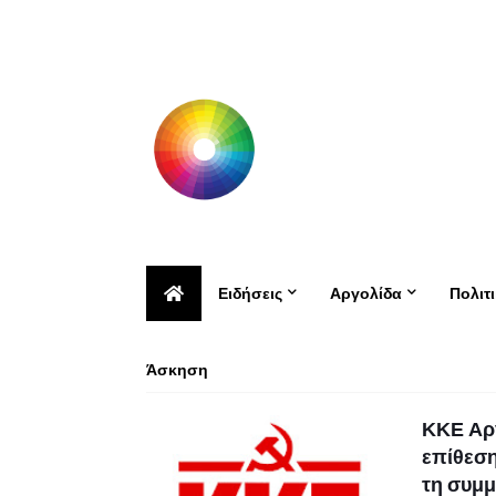
Ειδήσεις
Αργολίδα
Πολιτ
Άσκηση
ΚΚΕ Αργ
επίθεση
τη συμμ