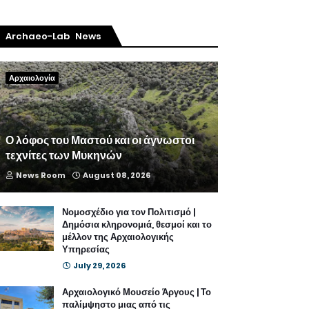
Archaeo-Lab News
Αρχαιολογία
Ο λόφος του Μαστού και οι άγνωστοι
τεχνίτες των Μυκηνών
News Room
August 08, 2026
Νομοσχέδιο για τον Πολιτισμό |
Δημόσια κληρονομιά, θεσμοί και το
μέλλον της Αρχαιολογικής
Υπηρεσίας
July 29, 2026
Αρχαιολογικό Μουσείο Άργους | Το
παλίμψηστο μιας από τις