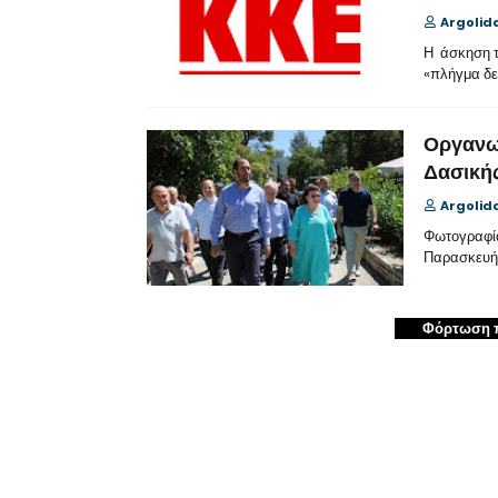
Argolid
Η άσκηση τ
«πλήγμα δ
Οργανω
Δασικής
Argolid
Φωτογραφία
Παρασκευή 
Φόρτωση 