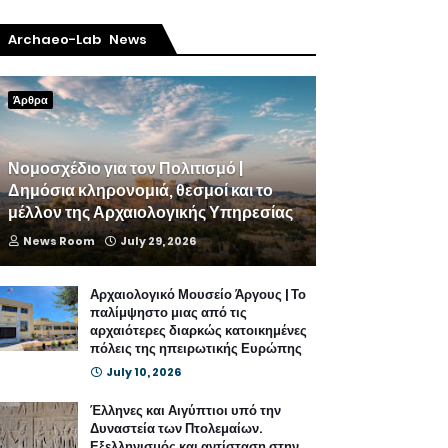
Archaeo-Lab News
Άρθρα
Νομοσχέδιο για τον Πολιτισμό |
Δημόσια κληρονομιά, θεσμοί και το
μέλλον της Αρχαιολογικής Υπηρεσίας
News Room
July 29, 2026
Αρχαιολογικό Μουσείο Άργους | Το
παλίμψηστο μιας από τις
αρχαιότερες διαρκώς κατοικημένες
πόλεις της ηπειρωτικής Ευρώπης
July 10, 2026
Έλληνες και Αιγύπτιοι υπό την
Δυναστεία των Πτολεμαίων.
Εξελληνισμός και αντίσταση στην