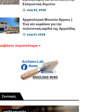
Ελληνιστική Αίγυπτο
July 02, 2026
Αρχαιολογικό Μουσείο Άργους |
Ένα νέο κεφάλαιο για την
πολιτιστική καρδιά της Αργολίδας
July 01, 2026
Διαβάστε περισσότερα »
Συνταγές
caffè corretto