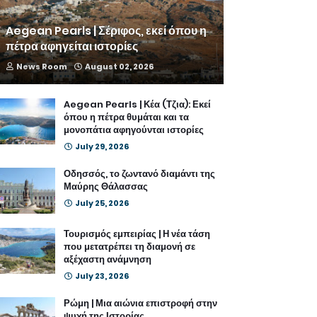
Aegean Pearls | Σέριφος, εκεί όπου η
πέτρα αφηγείται ιστορίες
News Room
August 02, 2026
Aegean Pearls | Κέα (Τζια): Εκεί
όπου η πέτρα θυμάται και τα
μονοπάτια αφηγούνται ιστορίες
July 29, 2026
Οδησσός, το ζωντανό διαμάντι της
Μαύρης Θάλασσας
July 25, 2026
Τουρισμός εμπειρίας | Η νέα τάση
που μετατρέπει τη διαμονή σε
αξέχαστη ανάμνηση
July 23, 2026
Ρώμη | Μια αιώνια επιστροφή στην
ψυχή της Ιστορίας