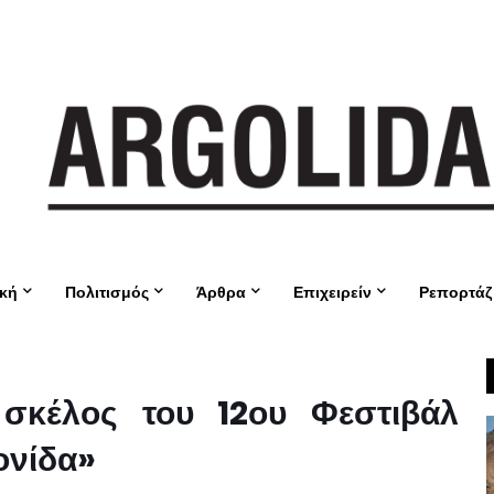
ική
Πολιτισμός
Άρθρα
Επιχειρείν
Ρεπορτάζ
ό σκέλος του 12ου Φεστιβάλ
ονίδα»