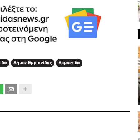
νίδα
Δήμος Εμριονίδας
Ερμιονίδα