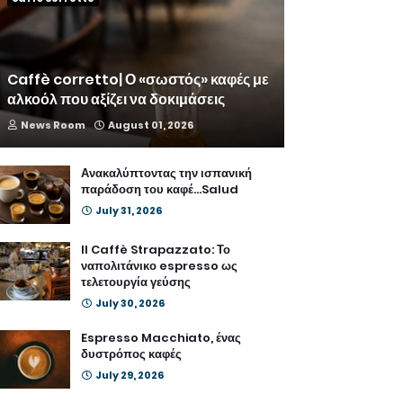
Caffè corretto| Ο «σωστός» καφές με
αλκοόλ που αξίζει να δοκιμάσεις
News Room
August 01, 2026
Ανακαλύπτοντας την ισπανική
παράδοση του καφέ...Salud
July 31, 2026
Il Caffè Strapazzato: Το
ναπολιτάνικο espresso ως
τελετουργία γεύσης
July 30, 2026
Espresso Macchiato, ένας
δυστρόπος καφές
July 29, 2026