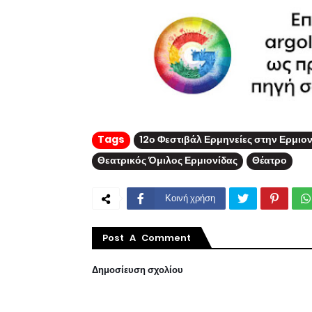
Tags
12ο Φεστιβάλ Ερμηνείες στην Ερμιο
Θεατρικός Όμιλος Ερμιονίδας
Θέατρο
Κοινή χρήση
Post A Comment
Δημοσίευση σχολίου