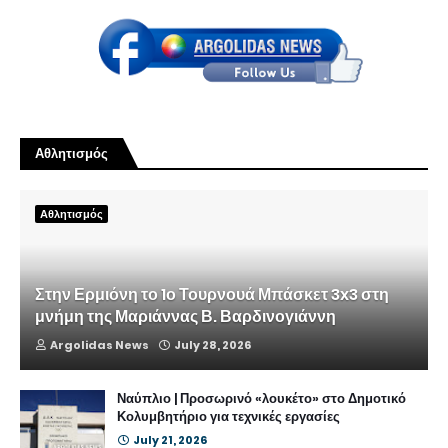
Αθλητισμός
Αθλητισμός
Στην Ερμιόνη το 1ο Τουρνουά Μπάσκετ 3x3 στη
μνήμη της Μαριάννας Β. Βαρδινογιάννη
Argolidas News
July 28, 2026
Ναύπλιο | Προσωρινό «λουκέτο» στο Δημοτικό
Κολυμβητήριο για τεχνικές εργασίες
July 21, 2026