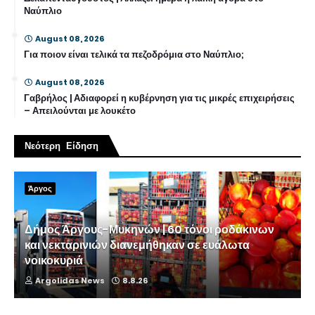
Ναύπλιο
August 08, 2026
Για ποιον είναι τελικά τα πεζοδρόμια στο Ναύπλιο;
August 08, 2026
Γαβρήλος | Αδιαφορεί η κυβέρνηση για τις μικρές επιχειρήσεις
– Απειλούνται με λουκέτο
Νεότερη Είδηση
Άργος
Δήμος Άργους-Μυκηνών | 60 τόνοι ροδάκινων
και νεκταρινιών διανεμήθηκαν σε ευάλωτα
νοικοκυριά
Argolidas News
8.8.26