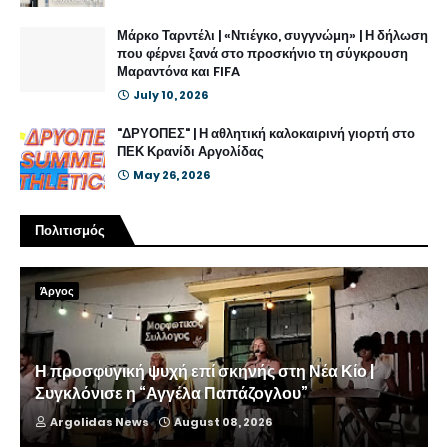
Μάρκο Ταρντέλι | «Ντιέγκο, συγγνώμη» | Η δήλωση
που φέρνει ξανά στο προσκήνιο τη σύγκρουση
Μαραντόνα και FIFA
July 10, 2026
"ΔΡΥΟΠΕΣ" | Η αθλητική καλοκαιρινή γιορτή στο
ΠΕΚ Κρανίδι Αργολίδας
May 26, 2026
Πολιτισμός
Άργος
Η προσφυγική ψυχή επί σκηνής στη Νέα Κίο |
Συγκλόνισε η “Αγγέλα Παπάζογλου”
Argolidas News
August 08, 2026