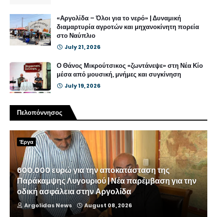
«Αργολίδα – Όλοι για το νερό» | Δυναμική
διαμαρτυρία αγροτών και μηχανοκίνητη πορεία
στο Ναύπλιο
July 21, 2026
Ο Θάνος Μικρούτσικος «ζωντάνεψε» στη Νέα Κίο
μέσα από μουσική, μνήμες και συγκίνηση
July 19, 2026
Πελοπόννησος
Έργα
600.000 ευρώ για την αποκατάσταση της
Παράκαμψης Λυγουριού | Νέα παρέμβαση για την
οδική ασφάλεια στην Αργολίδα
Argolidas News
August 08, 2026