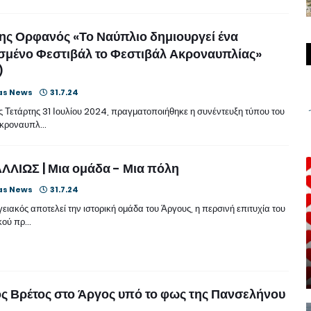
ς Ορφανός «Το Ναύπλιο δημιουργεί ένα
σμένο Φεστιβάλ το Φεστιβάλ Ακροναυπλίας»
)
as News
31.7.24
ς Τετάρτης 31 Ιουλίου 2024, πραγματοποιήθηκε η συνέντευξη τύπου του
Ακροναυπλ…
ΛΙΩΣ | Μια ομάδα - Μια πόλη
as News
31.7.24
ακός αποτελεί την ιστορική ομάδα του Άργους, η περσινή επιτυχία του
κού πρ…
ς Βρέτος στο Άργος υπό το φως της Πανσελήνου