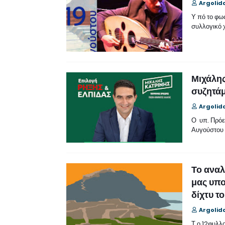
Argolid
Υ πό το φω
συλλογικό 
Μιχάλης
συζητάμ
Argolid
Ο υπ. Πρόε
Αυγούστου 
Το αναλ
μας υπο
δίχτυ τ
Argolid
Τ ο 12φυλλ