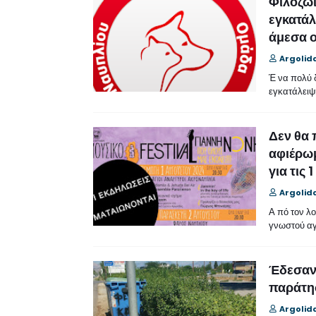
Φιλοζωι
εγκατάλ
άμεσα ο
Argolid
Έ να πολύ 
εγκατάλειψ
Δεν θα 
αφιέρωμ
για τις
Argolid
Α πό τον λ
γνωστού α
Έδεσαν 
παράτησ
Argolid