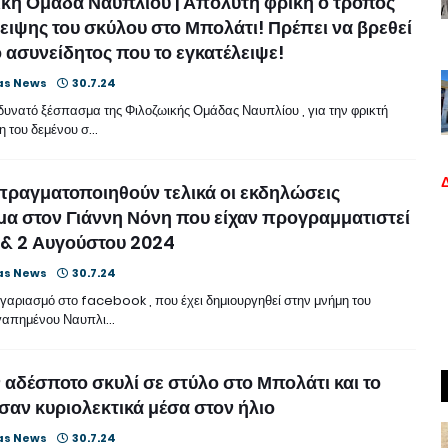
κή Ομάδα Ναυπλίου | Απόλυτη φρίκη ο τρόπος
ειψης του σκύλου στο Μπολάτι! Πρέπει να βρεθεί
 ασυνείδητος που το εγκατέλειψε!
as News
30.7.24
δυνατό ξέσπασμα της Φιλοζωικής Ομάδας Ναυπλίου , για την φρικτή
η του δεμένου σ…
πραγματοποιηθούν τελικά οι εκδηλώσεις
α στον Γιάννη Νόνη που είχαν προγραμματιστεί
 1 & 2 Αυγούστου 2024
as News
30.7.24
ογαριασμό στο facebook , που έχει δημιουργηθεί στην μνήμη του
γαπημένου Ναυπλι…
αδέσποτο σκυλί σε στύλο στο Μπολάτι και το
αν κυριολεκτικά μέσα στον ήλιο
as News
30.7.24