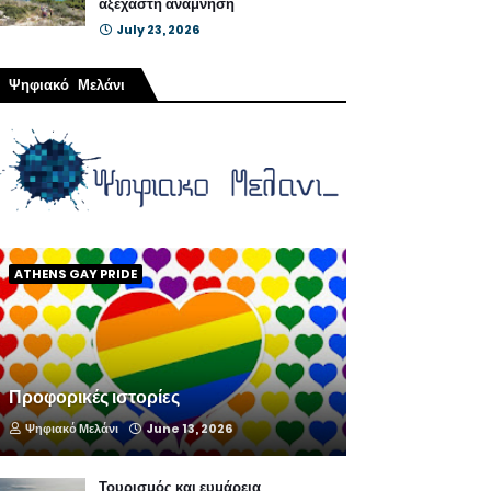
αξέχαστη ανάμνηση
July 23, 2026
Ψηφιακό Μελάνι
ATHENS GAY PRIDE
Προφορικές ιστορίες
Ψηφιακό Μελάνι
June 13, 2026
Τουρισμός και ευμάρεια