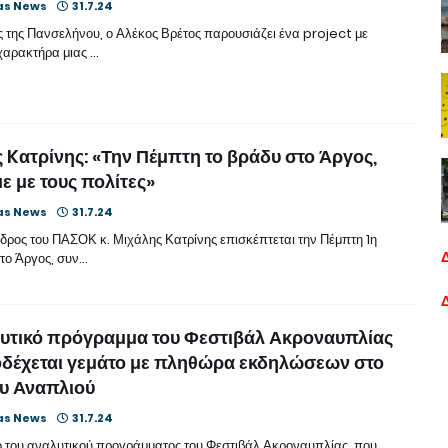
as News
31.7.24
ς της Πανσελήνου, ο Αλέκος Βρέτος παρουσιάζει ένα project με
χαρακτήρα μιας …
 Kατρίνης: «Την Πέμπτη το βράδυ στο Άργος,
ε με τους πολίτες»
as News
31.7.24
δρος του ΠΑΣΟΚ κ. Μιχάλης Κατρίνης επισκέπτεται την Πέμπτη 1η
το Άργος, συν…
υτικό πρόγραμμα του Φεστιβάλ Ακροναυπλίας
δέχεται γεμάτο με πληθώρα εκδηλώσεων στο
ου Αναπλιού
as News
31.7.24
ο του αναλυτικού προγράμματος του Φεστιβάλ Ακροναυπλίας, που