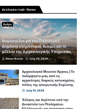
Archaeo-Lab News
Άρθρα
Νομοσχέδιο για τον Πολιτισμό |
Δημόσια κληρονομιά, θεσμοί και το
μέλλον της Αρχαιολογικής Υπηρεσίας
News Room
July 29, 2026
Αρχαιολογικό Μουσείο Άργους | Το
παλίμψηστο μιας από τις
αρχαιότερες διαρκώς κατοικημένες
πόλεις της ηπειρωτικής Ευρώπης
July 10, 2026
Έλληνες και Αιγύπτιοι υπό την
Δυναστεία των Πτολεμαίων.
Εξελληνισμός και αντίσταση στην