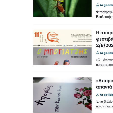
Argolid
Φωτογραφία
Βουλευτής
Η σπαρτ
φεστιβά
2/8/202
Argolid
«Ο Μπογιατ
σπαρταριστ
«Απορίε
απαντά
Argolid
Έ να βιβλίο
απαντήσει 