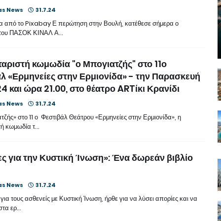
as News
31.7.24
 από το Pixabay Ε περώτηση στην Βουλή, κατέθεσε σήμερα ο
 του ΠΑΣΟΚ ΚΙΝΑΛ Α…
αριστή κωμωδία "ο Μπογιατζής" στο 11ο
λ «Ερμηνείες στην Ερμιονίδα» - την Παρασκευή
4 και ώρα 21.00, στο θέατρο ARTίκι Κρανίδι
as News
31.7.24
ζής» στο 11 ο Φεστιβάλ Θεάτρου «Ερμηνείες στην Ερμιονίδα», η
ή κωμωδία τ…
ς για την Κυστική Ίνωση»: Ένα δωρεάν βιβλίο
as News
31.7.24
 για τους ασθενείς με Κυστική Ίνωση, ήρθε για να λύσει απορίες και να
στα ερ…