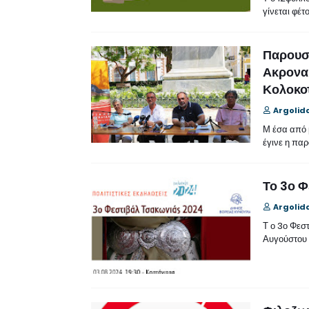
γίνεται φέτ
Παρουσί
Ακροναυ
Κολοκο
Argolid
Μ έσα από 
έγινε η πα
Το 3ο Φ
Argolid
Τ ο 3ο Φεσ
Αυγούστου 