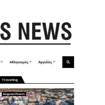
Αθλητισμός
Αγγελίες
Traveling
Aegean Pearls