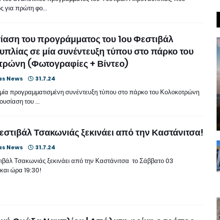
ος για πρώτη φο…
αση του προγράμματος του 1ου Φεστιβάλ
πλίας σε μία συνέντευξη τύπου στο πάρκο του
τρώνη (Φωτογραφίες + Βίντεο)
as News
31.7.24
μία προγραμματισμένη συνέντευξη τύπου στο πάρκο του Κολοκοτρώνη
ρουσίαση του …
εστιβάλ Τσακωνιάς ξεκινάει από την Καστάνιτσα!
as News
31.7.24
τιβάλ Τσακωνιάς ξεκινάει από την Καστάνιτσα το Σάββατο 03
και ώρα 19:30!