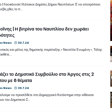
 | Facebook | Κάτοικοι Δημότες Δήμου Ναυπλιέων Έ να αποτρόπαιο
νέβη χθες το π…
οΐνης | Η βιτρίνα του Ναυπλίου δεν χωράει
ότητες
as News
30.7.24
τικός και μέλος της δημοτικής παράταξης « Ναυπλία Ενωμένη », Τόλης
αραθέτε…
άζει το Δημοτικό Συμβούλιο στο Άργος στις 2
ου με 6 θέματα
as News
30.7.24
αλούμε να προσέλθετε στο Δημαρχιακό Κατάστημα στην αίθουσα
ων του Δημοτικού Σ…