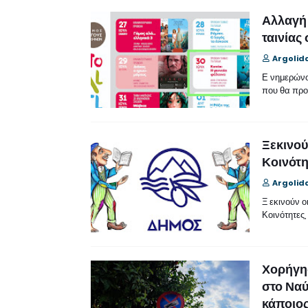
Αλλαγή
ταινίας
Argolid
Ε νημερώνο
που θα προ
Ξεκινού
Κοινότη
Argolid
Ξ εκινούν ο
Κοινότητες
Χορήγησ
στο Ναύ
κάποιος