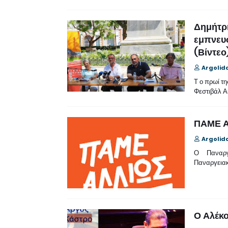
Δημήτρη
εμπνευ
(Βίντεο
Argolid
Τ ο πρωί τη
Φεστιβάλ 
ΠΑΜΕ ΑΛ
Argolid
Ο Παναργει
Παναργεια
Ο Αλέκο