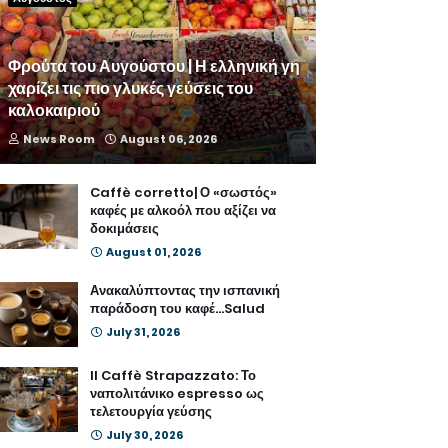
Φρούτα του Αυγούστου | Η ελληνική γη
χαρίζει τις πιο γλυκές γεύσεις του
καλοκαιριού
News Room
August 06, 2026
Caffè corretto| Ο «σωστός»
καφές με αλκοόλ που αξίζει να
δοκιμάσεις
August 01, 2026
Ανακαλύπτοντας την ισπανική
παράδοση του καφέ...Salud
July 31, 2026
Il Caffè Strapazzato: Το
ναπολιτάνικο espresso ως
τελετουργία γεύσης
July 30, 2026