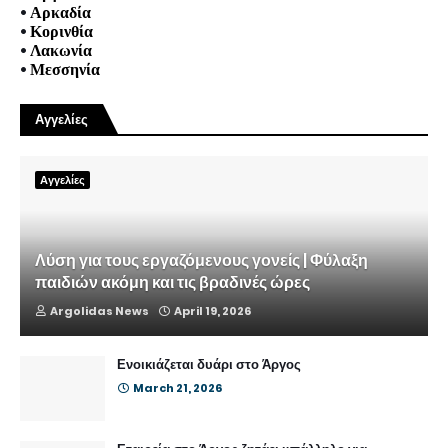
•
Αρκαδία
•
Κορινθία
•
Λακωνία
•
Μεσσηνία
Αγγελίες
Αγγελίες
Λύση για τους εργαζόμενους γονείς | Φύλαξη
παιδιών ακόμη και τις βραδινές ώρες
Argolidas News
April 19, 2026
Ενοικιάζεται δυάρι στο Άργος
March 21, 2026