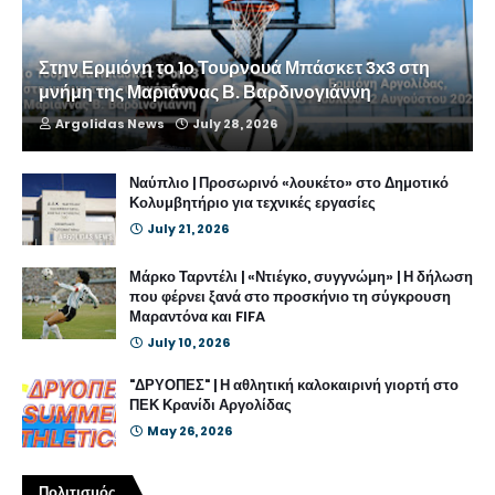
Στην Ερμιόνη το 1ο Τουρνουά Μπάσκετ 3x3 στη
μνήμη της Μαριάννας Β. Βαρδινογιάννη
Argolidas News
July 28, 2026
Ναύπλιο | Προσωρινό «λουκέτο» στο Δημοτικό
Κολυμβητήριο για τεχνικές εργασίες
July 21, 2026
Μάρκο Ταρντέλι | «Ντιέγκο, συγγνώμη» | Η δήλωση
που φέρνει ξανά στο προσκήνιο τη σύγκρουση
Μαραντόνα και FIFA
July 10, 2026
"ΔΡΥΟΠΕΣ" | Η αθλητική καλοκαιρινή γιορτή στο
ΠΕΚ Κρανίδι Αργολίδας
May 26, 2026
Πολιτισμός