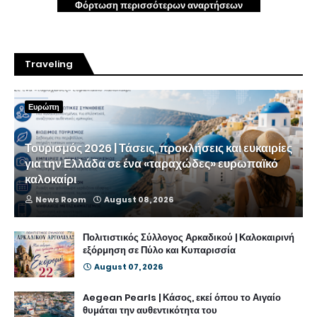
Φόρτωση περισσότερων αναρτήσεων
Traveling
Ευρώπη
Τουρισμός 2026 | Τάσεις, προκλήσεις και ευκαιρίες
για την Ελλάδα σε ένα «ταραχώδες» ευρωπαϊκό
καλοκαίρι
News Room
August 08, 2026
Πολιτιστικός Σύλλογος Αρκαδικού | Καλοκαιρινή
εξόρμηση σε Πύλο και Κυπαρισσία
August 07, 2026
Aegean Pearls | Κάσος, εκεί όπου το Αιγαίο
θυμάται την αυθεντικότητα του