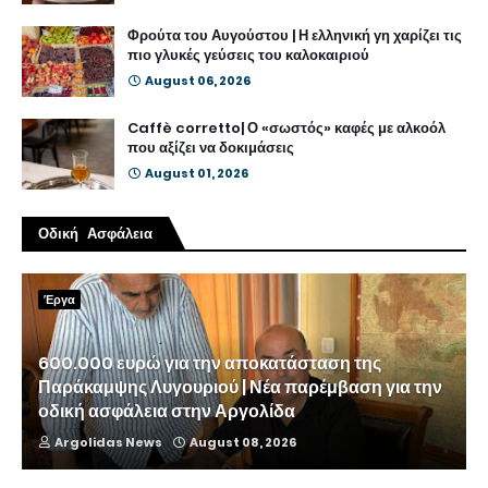
Φρούτα του Αυγούστου | Η ελληνική γη χαρίζει τις
πιο γλυκές γεύσεις του καλοκαιριού
August 06, 2026
Caffè corretto| Ο «σωστός» καφές με αλκοόλ
που αξίζει να δοκιμάσεις
August 01, 2026
Οδική Ασφάλεια
Έργα
600.000 ευρώ για την αποκατάσταση της
Παράκαμψης Λυγουριού | Νέα παρέμβαση για την
οδική ασφάλεια στην Αργολίδα
Argolidas News
August 08, 2026