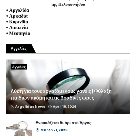
της Πελοποννήσου
•
Αργολίδα
•
Αρκαδία
•
Κορινθία
•
Λακωνία
•
Μεσσηνία
Αγγελίες
Αγγελίες
Λύση για τους εργαζόμενους γονείς | Φύλαξη
παιδιών ακόμη και τις βραδινές ώρες
Argolidas News
April 19, 2026
Ενοικιάζεται δυάρι στο Άργος
March 21, 2026