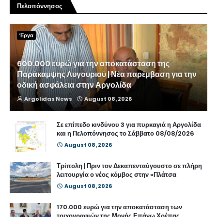
Πελοπόννησος
Έργα
600.000 ευρώ για την αποκατάσταση της
Παράκαμψης Λυγουριού | Νέα παρέμβαση για την
οδική ασφάλεια στην Αργολίδα
Argolidas News
August 08, 2026
Σε επίπεδο κινδύνου 3 για πυρκαγιά η Αργολίδα
και η Πελοπόννησος το Σάββατο 08/08/2026
August 08, 2026
Τρίπολη | Πριν τον Δεκαπενταύγουστο σε πλήρη
λειτουργία ο νέος κόμβος στην «Πλάτσα
August 08, 2026
170.000 ευρώ για την αποκατάσταση των
τοιχογραφιών της Μονής Επάνω Χρέπας