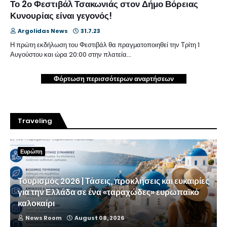
Το 2ο Φεστιβάλ Τσακωνιάς στον Δήμο Βόρειας
Κυνουρίας είναι γεγονός!
Argolidas News
31.7.23
Η πρώτη εκδήλωση του Φεστιβάλ θα πραγματοποιηθεί την Τρίτη 1
Αυγούστου και ώρα 20:00 στην πλατεία…
Φόρτωση περισσότερων αναρτήσεων
Traveling
Ευρώπη
Τουρισμός 2026 | Τάσεις, προκλήσεις και ευκαιρίες
για την Ελλάδα σε ένα «ταραχώδες» ευρωπαϊκό
καλοκαίρι
News Room
August 08, 2026