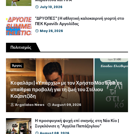
July 10, 2026
"ΔΡΥΟΠΕΣ" | Η αθλητική καλοκαιρινή γιορτή στο
ΠΕΚ Κρανίδι Αργολίδας
May 26, 2026
Πολιτισμός
Άργος
Κεφαλάρι | «Υπάρχω» με τον Χρήστο Μάστορα σε
υπαίθρια προβολή για τη ζωή του Στέλιου
Καζαντζίδη
Argolidas News
August 09, 2026
Η προσφυγική ψυχή επί σκηνής στη Νέα Κίο |
Συγκλόνισε η “Αγγέλα Παπάζογλου”
August 08, 2026