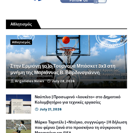
Αθλητισμός
Αθλητισμός
Στην Ερμιόνη το 1ο Τουρνουά Μπάσκετ 3x3 στη
μνήμη της Μαριάννας Β. Βαρδινογιάννη
Argolidas News
July 28, 2026
Ναύπλιο | Προσωρινό «λουκέτο» στο Δημοτικό
Κολυμβητήριο για τεχνικές εργασίες
July 21, 2026
Μάρκο Ταρντέλι | «Ντιέγκο, συγγνώμη» | Η δήλωση
που φέρνει ξανά στο προσκήνιο τη σύγκρουση
Μαραντόνα και FIFA