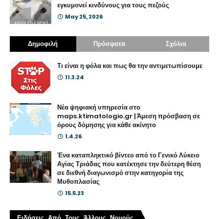
εγκυμονεί κινδύνους για τους πεζούς
May 25, 2026
Δημοφιλή
Πρόσφατα
Σχόλια
Τι είναι η φόλα και πως θα την αντιμετωπίσουμε
11.3.24
Νέα ψηφιακή υπηρεσία στο
maps.ktimatologio.gr | Άμεση πρόσβαση σε
όρους δόμησης για κάθε ακίνητο
1.4.26
Ένα καταπληκτικό βίντεο από το Γενικό Λύκειο
Αγίας Τριάδας που κατέκτησε την δεύτερη θέση
σε διεθνή διαγωνισμό στην κατηγορία της
Μυθοπλασίας
15.5.23
Ειδήσεις Από Τους Άλλους Νομούς