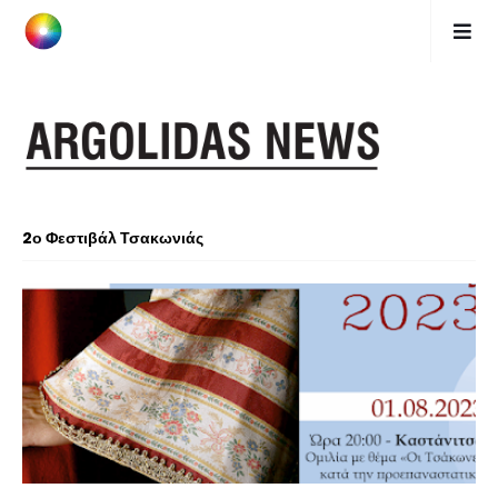
2ο Φεστιβάλ Τσακωνιάς