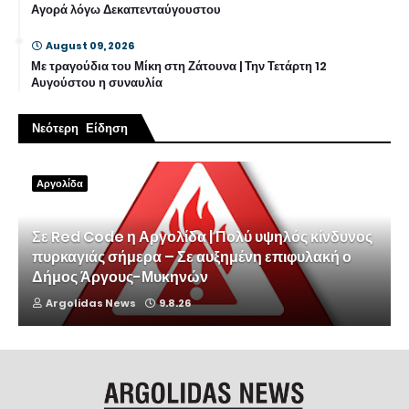
Αγορά λόγω Δεκαπενταύγουστου
August 09, 2026
Με τραγούδια του Μίκη στη Ζάτουνα | Την Τετάρτη 12
Αυγούστου η συναυλία
Νεότερη Είδηση
Αργολίδα
Σε Red Code η Αργολίδα | Πολύ υψηλός κίνδυνος
πυρκαγιάς σήμερα – Σε αυξημένη επιφυλακή ο
Δήμος Άργους-Μυκηνών
Argolidas News
9.8.26