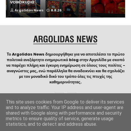
νοικοκυριά
Argolidas News
8.8.26
Το Argolidas News δημιουργήθηκε για να αποτελέσει το πρώτο
πολιτικά ανεξάρτητο ενημερωτικό blog στην Αργολίδα με σκοπό
να παρέχει πλήρη και έγκυρη ενημέρωση σε όλους τους πολίτες -
αναγνώστες μας, ενώ παράλληλα θα αναδεικνύει και θα σχολιάζει
με τον μοναδικό δικό του τρόπο όλες τις πτυχές της
καθημερινότητας.
This site uses cookies from Google to deliver its services
and to analyze traffic. Your IP address and user-agent are
shared with Google along with performance and security
Copyright
ArgolidasNews
©2023 | Created and Designed by
metrics to ensure quality of service, generate usage
Manos WebDesign
| Logo created by
ΟΔΟΣ ΔΗΜΙΟΥΡΓΙΑΣ
statistics, and to detect and address abuse.
Home
Contact
Όροι Χρήσης