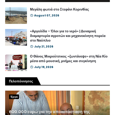
Μεγάλη φωτιά στο Στεφάνι Κορινθίας
August 07, 2026
«Αργολίδα – Όλοι για το νερό» | Δυναμική
διαμαρτυρία αγροτών και μηχανοκίνητη πορεία
στο Ναύπλιο
July 21, 2026
Ο Θάνος Μικρούτσικος «ζωντάνεψε» στη Νέα Κίο
μέσα από μουσική, μνήμες και συγκίνηση
July 19, 2026
Πελοπόννησος
Έργα
600.000 ευρώ για την αποκατάσταση της