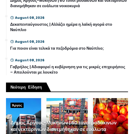
Δήμος Άργους-Μυκηνών | 60 τόνοι ροδάκινων και νεκταρινιών
διανεμήθηκαν σε ευάλωτα νοικοκυριά
August 08, 2026
Δεκαπενταύγουστος | Αλλάζει ημέρα η λαϊκή αγορά στο
Ναύπλιο
August 08, 2026
Για ποιον είναι τελικά τα πεζοδρόμια στο Ναύπλιο;
August 08, 2026
Γαβρήλος | Αδιαφορεί η κυβέρνηση για τις μικρές επιχειρήσεις
– Απειλούνται με λουκέτο
Νεότερη Είδηση
Άργος
Δήμος Άργους-Μυκηνών | 60 τόνοι ροδάκινων
και νεκταρινιών διανεμήθηκαν σε ευάλωτα