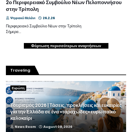
2ο Περιφερειακό Συμβούλιο Νέων Πελοποννήσου
στην Τρίπολη
Ψηφιακό Μελάνι
26.2.26
Περιφερειακό Συμβούλιο Νέων στην Τρίπολη
Σήμερα…
Φόρτωση περισσότερων αναρτήσεων
Traveling
Ευρώπη
Τουρισμός 2026 | Τάσεις, προκλήσεις και ευκαιρίες
για την Ελλάδα σε ένα «ταραχώδες» ευρωπαϊκό
καλοκαίρι
News Room
August 08, 2026