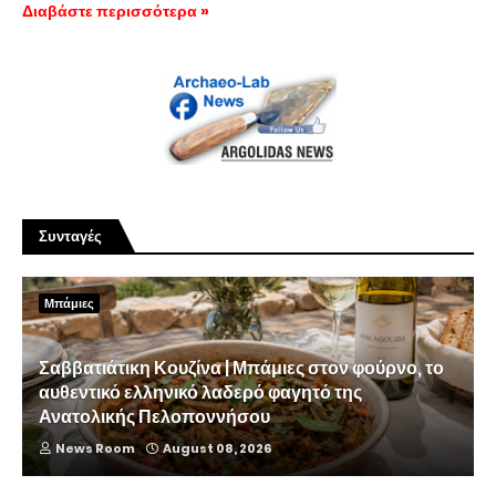
Διαβάστε περισσότερα »
Συνταγές
Μπάμιες
Σαββατιάτικη Κουζίνα | Μπάμιες στον φούρνο, το
αυθεντικό ελληνικό λαδερό φαγητό της
Ανατολικής Πελοποννήσου
News Room
August 08, 2026