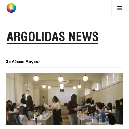
2ο Λύκειο Άργους