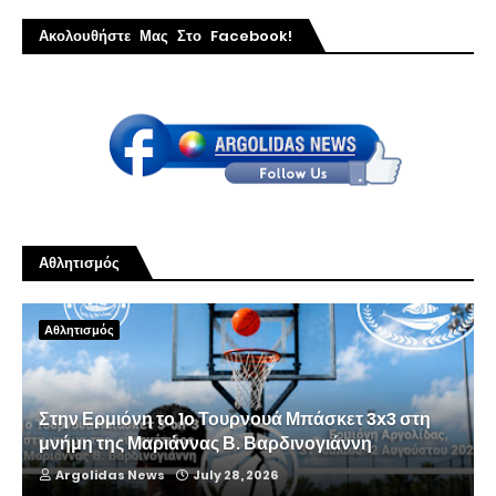
Ακολουθήστε Μας Στο Facebook!
Αθλητισμός
Αθλητισμός
Στην Ερμιόνη το 1ο Τουρνουά Μπάσκετ 3x3 στη
μνήμη της Μαριάννας Β. Βαρδινογιάννη
Argolidas News
July 28, 2026