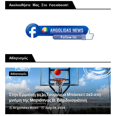
Ακολουθήστε Μας Στο Facebook!
Αθλητισμός
Αθλητισμός
Στην Ερμιόνη το 1ο Τουρνουά Μπάσκετ 3x3 στη
μνήμη της Μαριάννας Β. Βαρδινογιάννη
Argolidas News
July 28, 2026