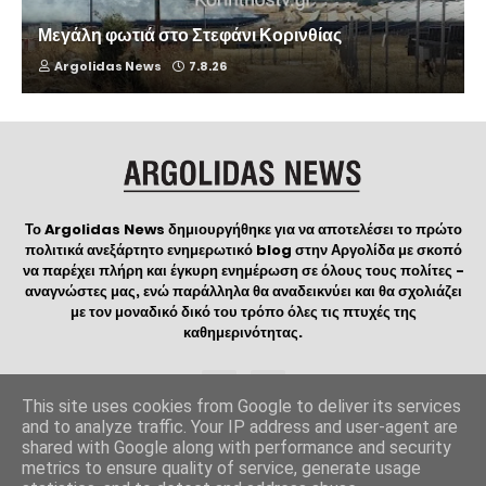
Μεγάλη φωτιά στο Στεφάνι Κορινθίας
Argolidas News
7.8.26
Το Argolidas News δημιουργήθηκε για να αποτελέσει το πρώτο
πολιτικά ανεξάρτητο ενημερωτικό blog στην Αργολίδα με σκοπό
να παρέχει πλήρη και έγκυρη ενημέρωση σε όλους τους πολίτες -
αναγνώστες μας, ενώ παράλληλα θα αναδεικνύει και θα σχολιάζει
με τον μοναδικό δικό του τρόπο όλες τις πτυχές της
καθημερινότητας.
This site uses cookies from Google to deliver its services
and to analyze traffic. Your IP address and user-agent are
shared with Google along with performance and security
Copyright
ArgolidasNews
©2023 | Created and Designed by
metrics to ensure quality of service, generate usage
Manos WebDesign
| Logo created by
ΟΔΟΣ ΔΗΜΙΟΥΡΓΙΑΣ