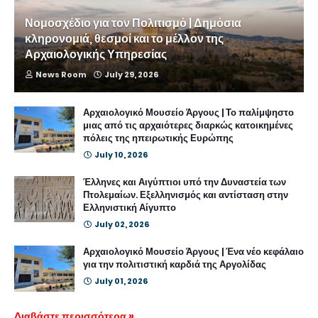
Νομοσχέδιο για τον Πολιτισμό | Δημόσια
κληρονομιά, θεσμοί και το μέλλον της
Αρχαιολογικής Υπηρεσίας
News Room
July 29, 2026
Αρχαιολογικό Μουσείο Άργους | Το παλίμψηστο
μιας από τις αρχαιότερες διαρκώς κατοικημένες
πόλεις της ηπειρωτικής Ευρώπης
July 10, 2026
Έλληνες και Αιγύπτιοι υπό την Δυναστεία των
Πτολεμαίων. Εξελληνισμός και αντίσταση στην
Ελληνιστική Αίγυπτο
July 02, 2026
Αρχαιολογικό Μουσείο Άργους | Ένα νέο κεφάλαιο
για την πολιτιστική καρδιά της Αργολίδας
July 01, 2026
Διαβάστε περισσότερα »