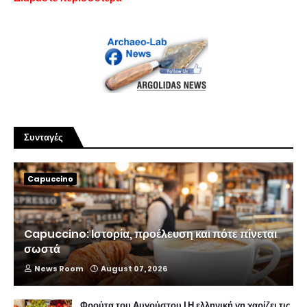
Συνταγές
Capuccino
Capuccino: Ιστορία, προέλευση και πότε πίνεται
σωστά
News Room
August 07, 2026
Φρούτα του Αυγούστου | Η ελληνική γη χαρίζει τις