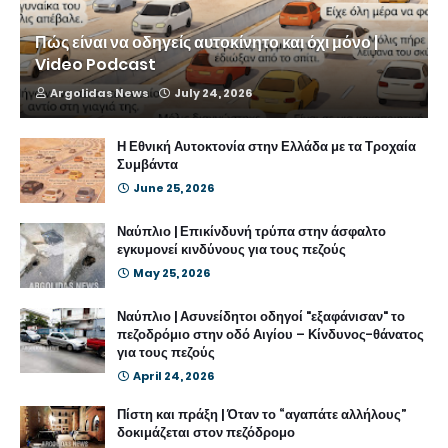
Πώς είναι να οδηγείς αυτοκίνητο και όχι μόνο |
Video Podcast
Argolidas News
July 24, 2026
Η Εθνική Αυτοκτονία στην Ελλάδα με τα Τροχαία
Συμβάντα
June 25, 2026
Ναύπλιο | Επικίνδυνή τρύπα στην άσφαλτο
εγκυμονεί κινδύνους για τους πεζούς
May 25, 2026
Ναύπλιο | Ασυνείδητοι οδηγοί "εξαφάνισαν" το
πεζοδρόμιο στην οδό Αιγίου – Κίνδυνος-θάνατος
για τους πεζούς
April 24, 2026
Πίστη και πράξη | Όταν το “αγαπάτε αλλήλους”
δοκιμάζεται στον πεζόδρομο