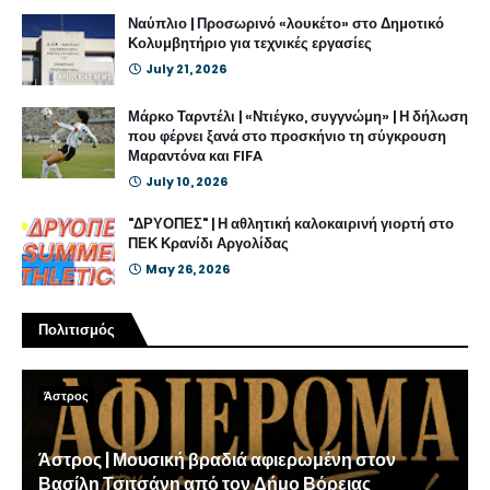
Ναύπλιο | Προσωρινό «λουκέτο» στο Δημοτικό
Κολυμβητήριο για τεχνικές εργασίες
July 21, 2026
Μάρκο Ταρντέλι | «Ντιέγκο, συγγνώμη» | Η δήλωση
που φέρνει ξανά στο προσκήνιο τη σύγκρουση
Μαραντόνα και FIFA
July 10, 2026
"ΔΡΥΟΠΕΣ" | Η αθλητική καλοκαιρινή γιορτή στο
ΠΕΚ Κρανίδι Αργολίδας
May 26, 2026
Πολιτισμός
Άστρος
Άστρος | Μουσική βραδιά αφιερωμένη στον
Βασίλη Τσιτσάνη από τον Δήμο Βόρειας