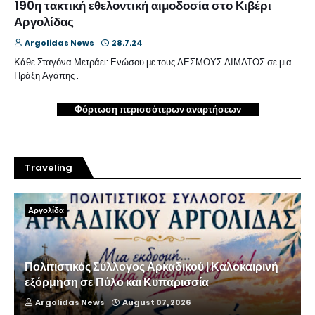
190η τακτική εθελοντική αιμοδοσία στο Κιβέρι
Αργολίδας
Argolidas News
28.7.24
Κάθε Σταγόνα Μετράει: Ενώσου με τους ΔΕΣΜΟΥΣ ΑΙΜΑΤΟΣ σε μια
Πράξη Αγάπης .
Φόρτωση περισσότερων αναρτήσεων
Traveling
Αργολίδα
Πολιτιστικός Σύλλογος Αρκαδικού | Καλοκαιρινή
εξόρμηση σε Πύλο και Κυπαρισσία
Argolidas News
August 07, 2026