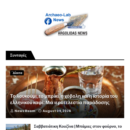
Συνταγές
΄Δίαιτα
Το λουκούμι, το μπρίκι, η χόβολη και η ιστορία του
ελληνικού καφέ: Μια ιεροτελεστία παράδοσης
News Room
August 09, 2026
Σαββατιάτικη Κουζίνα | Μπάμιες στον φούρνο, το