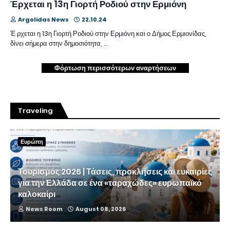
Έρχεται η 13η Γιορτή Ροδιού στην Ερμιόνη
Argolidas News
22.10.24
Έ ρχεται η 13η Γιορτή Ροδιού στην Ερμιόνη και ο Δήμος Ερμιονίδας,
δίνει σήμερα στην δημοσιότητα, …
Φόρτωση περισσότερων αναρτήσεων
Traveling
Ευρώπη
Τουρισμός 2026 | Τάσεις, προκλήσεις και ευκαιρίες
για την Ελλάδα σε ένα «ταραχώδες» ευρωπαϊκό
καλοκαίρι
News Room
August 08, 2026