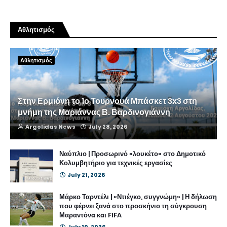
Αθλητισμός
Αθλητισμός
Στην Ερμιόνη το 1ο Τουρνουά Μπάσκετ 3x3 στη
μνήμη της Μαριάννας Β. Βαρδινογιάννη
Argolidas News
July 28, 2026
Ναύπλιο | Προσωρινό «λουκέτο» στο Δημοτικό
Κολυμβητήριο για τεχνικές εργασίες
July 21, 2026
Μάρκο Ταρντέλι | «Ντιέγκο, συγγνώμη» | Η δήλωση
που φέρνει ξανά στο προσκήνιο τη σύγκρουση
Μαραντόνα και FIFA