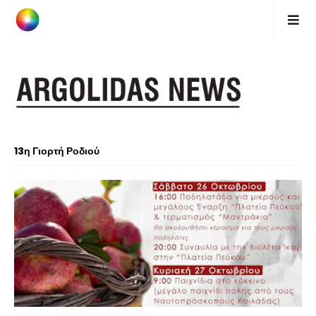
13η Γιορτή Ροδιού