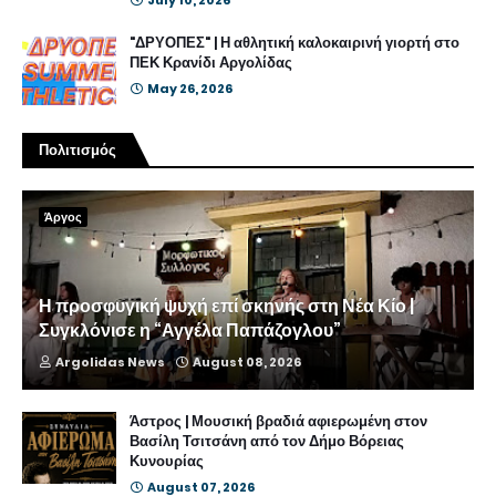
July 10, 2026
"ΔΡΥΟΠΕΣ" | Η αθλητική καλοκαιρινή γιορτή στο
ΠΕΚ Κρανίδι Αργολίδας
May 26, 2026
Πολιτισμός
Άργος
Η προσφυγική ψυχή επί σκηνής στη Νέα Κίο |
Συγκλόνισε η “Αγγέλα Παπάζογλου”
Argolidas News
August 08, 2026
Άστρος | Μουσική βραδιά αφιερωμένη στον
Βασίλη Τσιτσάνη από τον Δήμο Βόρειας
Κυνουρίας
August 07, 2026