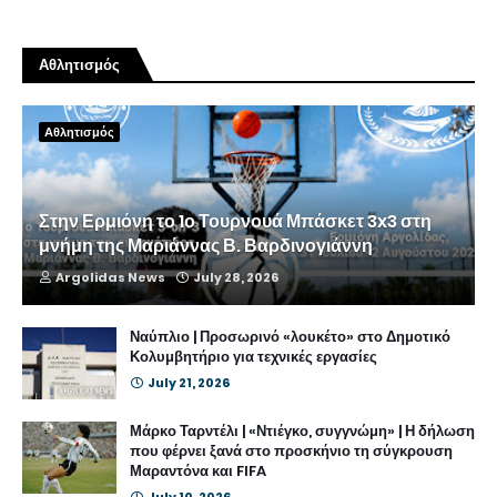
Αθλητισμός
Αθλητισμός
Στην Ερμιόνη το 1ο Τουρνουά Μπάσκετ 3x3 στη
μνήμη της Μαριάννας Β. Βαρδινογιάννη
Argolidas News
July 28, 2026
Ναύπλιο | Προσωρινό «λουκέτο» στο Δημοτικό
Κολυμβητήριο για τεχνικές εργασίες
July 21, 2026
Μάρκο Ταρντέλι | «Ντιέγκο, συγγνώμη» | Η δήλωση
που φέρνει ξανά στο προσκήνιο τη σύγκρουση
Μαραντόνα και FIFA