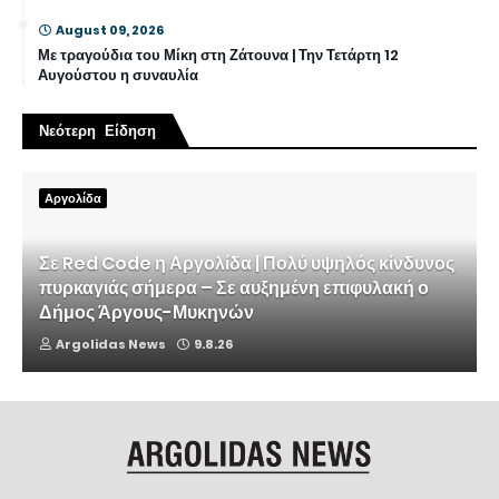
August 09, 2026
Με τραγούδια του Μίκη στη Ζάτουνα | Την Τετάρτη 12
Αυγούστου η συναυλία
Νεότερη Είδηση
Αργολίδα
Σε Red Code η Αργολίδα | Πολύ υψηλός κίνδυνος
πυρκαγιάς σήμερα – Σε αυξημένη επιφυλακή ο
Δήμος Άργους-Μυκηνών
Argolidas News
9.8.26