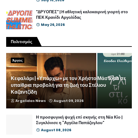
July 10, 2026
"ΔΡΥΟΠΕΣ" | Η αθλητική καλοκαιρινή γιορτή στο
ΠΕΚ Κρανίδι Αργολίδας
May 26, 2026
Πολιτισμός
Άργος
Κεφαλάρι | «Υπάρχω» με τον Χρήστο Μάστορα σε
υπαίθρια προβολή για τη ζωή του Στέλιου
Καζαντζίδη
Argolidas News
August 09, 2026
Η προσφυγική ψυχή επί σκηνής στη Νέα Κίο |
Συγκλόνισε η “Αγγέλα Παπάζογλου”
August 08, 2026