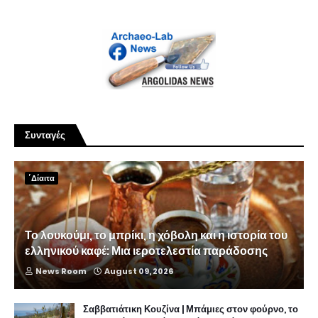
Συνταγές
΄Δίαιτα
Το λουκούμι, το μπρίκι, η χόβολη και η ιστορία του
ελληνικού καφέ: Μια ιεροτελεστία παράδοσης
News Room
August 09, 2026
Σαββατιάτικη Κουζίνα | Μπάμιες στον φούρνο, το