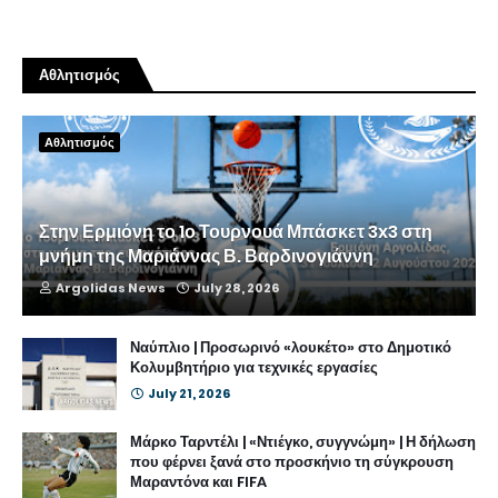
Αθλητισμός
Αθλητισμός
Στην Ερμιόνη το 1ο Τουρνουά Μπάσκετ 3x3 στη
μνήμη της Μαριάννας Β. Βαρδινογιάννη
Argolidas News
July 28, 2026
Ναύπλιο | Προσωρινό «λουκέτο» στο Δημοτικό
Κολυμβητήριο για τεχνικές εργασίες
July 21, 2026
Μάρκο Ταρντέλι | «Ντιέγκο, συγγνώμη» | Η δήλωση
που φέρνει ξανά στο προσκήνιο τη σύγκρουση
Μαραντόνα και FIFA