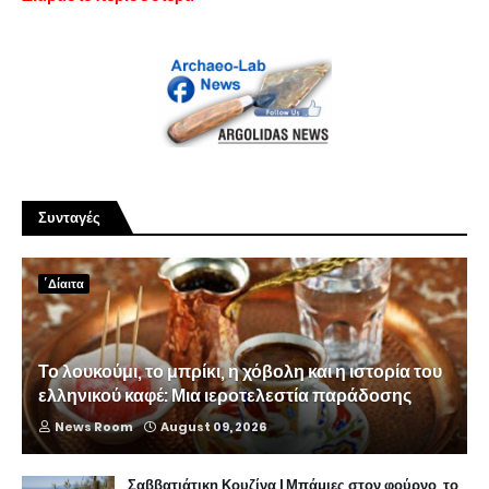
Συνταγές
΄Δίαιτα
Το λουκούμι, το μπρίκι, η χόβολη και η ιστορία του
ελληνικού καφέ: Μια ιεροτελεστία παράδοσης
News Room
August 09, 2026
Σαββατιάτικη Κουζίνα | Μπάμιες στον φούρνο, το