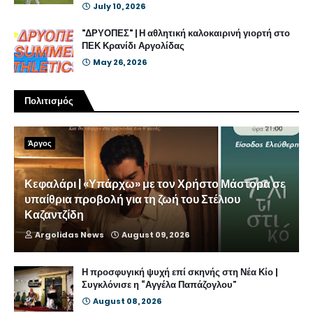
July 10, 2026
"ΔΡΥΟΠΕΣ" | Η αθλητική καλοκαιρινή γιορτή στο
ΠΕΚ Κρανίδι Αργολίδας
May 26, 2026
Πολιτισμός
Άργος
Κεφαλάρι | «Υπάρχω» με τον Χρήστο Μάστορα σε
υπαίθρια προβολή για τη ζωή του Στέλιου
Καζαντζίδη
Argolidas News
August 09, 2026
Η προσφυγική ψυχή επί σκηνής στη Νέα Κίο |
Συγκλόνισε η “Αγγέλα Παπάζογλου”
August 08, 2026