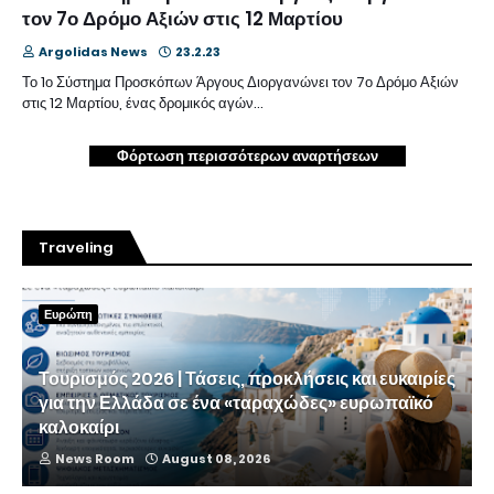
τον 7ο Δρόμο Αξιών στις 12 Μαρτίου
Argolidas News
23.2.23
Το 1ο Σύστημα Προσκόπων Άργους Διοργανώνει τον 7ο Δρόμο Αξιών
στις 12 Μαρτίου, ένας δρομικός αγών…
Φόρτωση περισσότερων αναρτήσεων
Traveling
Ευρώπη
Τουρισμός 2026 | Τάσεις, προκλήσεις και ευκαιρίες
για την Ελλάδα σε ένα «ταραχώδες» ευρωπαϊκό
καλοκαίρι
News Room
August 08, 2026