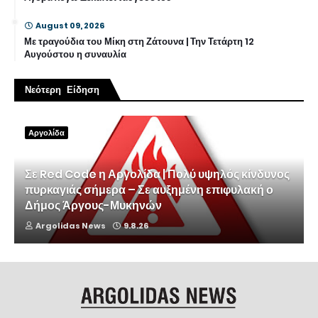
August 09, 2026
Με τραγούδια του Μίκη στη Ζάτουνα | Την Τετάρτη 12
Αυγούστου η συναυλία
Νεότερη Είδηση
Αργολίδα
Σε Red Code η Αργολίδα | Πολύ υψηλός κίνδυνος
πυρκαγιάς σήμερα – Σε αυξημένη επιφυλακή ο
Δήμος Άργους-Μυκηνών
Argolidas News
9.8.26