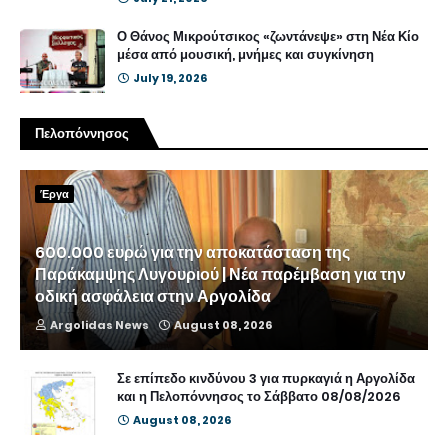
Ο Θάνος Μικρούτσικος «ζωντάνεψε» στη Νέα Κίο
μέσα από μουσική, μνήμες και συγκίνηση
July 19, 2026
Πελοπόννησος
Έργα
600.000 ευρώ για την αποκατάσταση της
Παράκαμψης Λυγουριού | Νέα παρέμβαση για την
οδική ασφάλεια στην Αργολίδα
Argolidas News
August 08, 2026
Σε επίπεδο κινδύνου 3 για πυρκαγιά η Αργολίδα
και η Πελοπόννησος το Σάββατο 08/08/2026
August 08, 2026