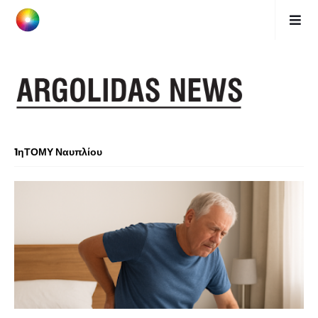
1ηΤΟΜΥ Ναυπλίου