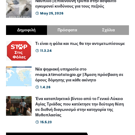
Ναύπλιο | Επικίνδυνή τρύπα στην άσφαλτο
εγκυμονεί κινδύνους για τους πεζούς
May 25, 2026
Δημοφιλή
Πρόσφατα
Σχόλια
Τι είναι η φόλα και πως θα την αντιμετωπίσουμε
11.3.24
Νέα ψηφιακή υπηρεσία στο
maps.ktimatologio.gr | Άμεση πρόσβαση σε
όρους δόμησης για κάθε ακίνητο
1.4.26
Ένα καταπληκτικό βίντεο από το Γενικό Λύκειο
Αγίας Τριάδας που κατέκτησε την δεύτερη θέση
σε διεθνή διαγωνισμό στην κατηγορία της
Μυθοπλασίας
15.5.23