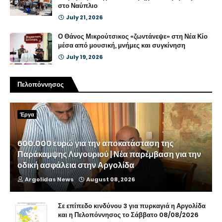
στο Ναύπλιο
July 21, 2026
Ο Θάνος Μικρούτσικος «ζωντάνεψε» στη Νέα Κίο
μέσα από μουσική, μνήμες και συγκίνηση
July 19, 2026
Πελοπόννησος
Έργα
600.000 ευρώ για την αποκατάσταση της
Παράκαμψης Λυγουριού | Νέα παρέμβαση για την
οδική ασφάλεια στην Αργολίδα
Argolidas News
August 08, 2026
Σε επίπεδο κινδύνου 3 για πυρκαγιά η Αργολίδα
και η Πελοπόννησος το Σάββατο 08/08/2026