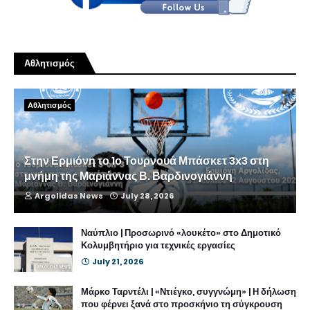
Αθλητισμός
Αθλητισμός
Στην Ερμιόνη το 1ο Τουρνουά Μπάσκετ 3x3 στη
μνήμη της Μαριάννας Β. Βαρδινογιάννη
Argolidas News
July 28, 2026
Ναύπλιο | Προσωρινό «λουκέτο» στο Δημοτικό
Κολυμβητήριο για τεχνικές εργασίες
July 21, 2026
Μάρκο Ταρντέλι | «Ντιέγκο, συγγνώμη» | Η δήλωση
που φέρνει ξανά στο προσκήνιο τη σύγκρουση