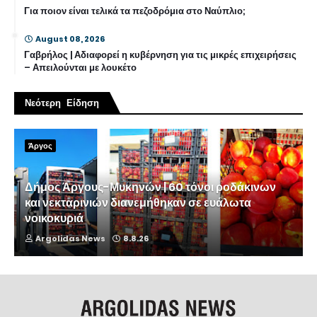
Για ποιον είναι τελικά τα πεζοδρόμια στο Ναύπλιο;
August 08, 2026
Γαβρήλος | Αδιαφορεί η κυβέρνηση για τις μικρές επιχειρήσεις
– Απειλούνται με λουκέτο
Νεότερη Είδηση
Άργος
Δήμος Άργους-Μυκηνών | 60 τόνοι ροδάκινων
και νεκταρινιών διανεμήθηκαν σε ευάλωτα
νοικοκυριά
Argolidas News
8.8.26