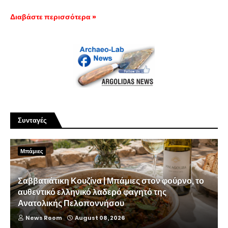
Διαβάστε περισσότερα »
Συνταγές
Μπάμιες
Σαββατιάτικη Κουζίνα | Μπάμιες στον φούρνο, το
αυθεντικό ελληνικό λαδερό φαγητό της
Ανατολικής Πελοποννήσου
News Room
August 08, 2026