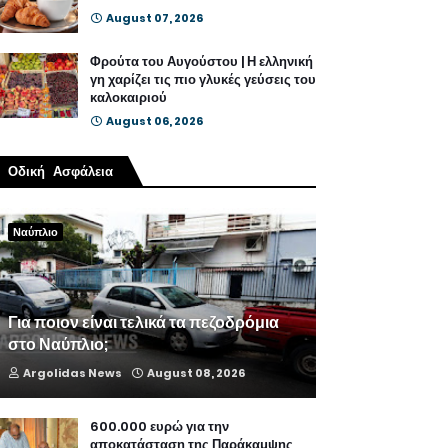
August 07, 2026
Φρούτα του Αυγούστου | Η ελληνική
γη χαρίζει τις πιο γλυκές γεύσεις του
καλοκαιριού
August 06, 2026
Οδική Ασφάλεια
Ναύπλιο
Για ποιον είναι τελικά τα πεζοδρόμια
στο Ναύπλιο;
Argolidas News
August 08, 2026
600.000 ευρώ για την
αποκατάσταση της Παράκαμψης