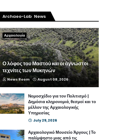
Archaeo-Lab News
Αρχαιολογία
Ο λόφος του Μαστού και οι άγνωστοι
τεχνίτες των Μυκηνών
News Room
August 08, 2026
Νομοσχέδιο για τον Πολιτισμό |
Δημόσια κληρονομιά, θεσμοί και το
μέλλον της Αρχαιολογικής
Υπηρεσίας
July 29, 2026
Αρχαιολογικό Μουσείο Άργους | Το
παλίμψηστο μιας από τις