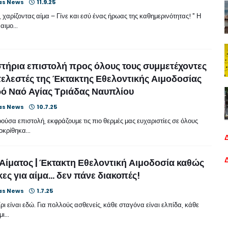
as News
11.9.25
 χαρίζοντας αίμα – Γίνε και εσύ ένας ήρωας της καθημερινότητας! ” Η
 αιμο…
τήρια επιστολή προς όλους τους συμμετέχοντες
τελεστές της Έκτακτης Εθελοντικής Αιμοδοσίας
ρό Ναό Αγίας Τριάδας Ναυπλίου
as News
10.7.25
ούσα επιστολή, εκφράζουμε τις πιο θερμές μας ευχαριστίες σε όλους
οκρίθηκα…
Αίματος | Έκτακτη Εθελοντική Αιμοδοσία καθώς
ες για αίμα... δεν πάνε διακοπές!
as News
1.7.25
ρι είναι εδώ. Για πολλούς ασθενείς, κάθε σταγόνα είναι ελπίδα, κάθε
 μι…