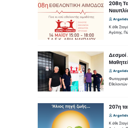
208η Τα
Ναυπλί
Argolid
Κ άθε Σταγ
Αγάπης. Πώ
Δεσμοί 
Μαθητεί
Argolid
Φωτογραφία
Εθελοντών
207η τα
Argolid
Κ άθε Σταγ