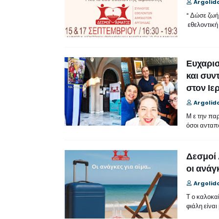
Argolid
“ Δώσε ζωή,
εθελοντική
Ευχαρισ
και συν
στον Ιε
Argolid
Μ ε την παρ
όσοι ανταπ
Δεσμοί 
οι ανάγκ
Argolid
Τ ο καλοκαί
φιάλη είναι