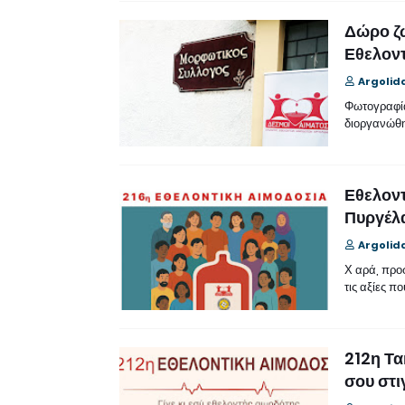
Δώρο ζω
Εθελοντ
Argolid
Φωτογραφία
διοργανώθ
Εθελοντ
Πυργέλ
Argolid
Χ αρά, προ
τις αξίες π
212η Τα
σου στι