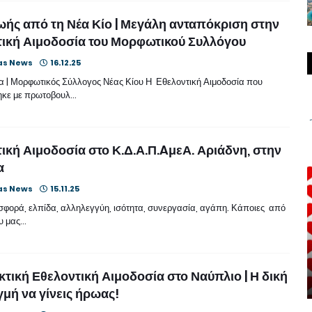
ής από τη Νέα Κίο | Μεγάλη ανταπόκριση στην
ική Αιμοδοσία του Μορφωτικού Συλλόγου
as News
16.12.25
 | Μορφωτικός Σύλλογος Νέας Κίου Η Εθελοντική Αιμοδοσία που
ηκε με πρωτοβουλ…
ική Αιμοδοσία στο Κ.Δ.Α.Π.AμεΑ. Αριάδνη, στην
α
as News
15.11.25
σφορά, ελπίδα, αλληλεγγύη, ισότητα, συνεργασία, αγάπη. Κάποιες από
ου μας…
κτική Εθελοντική Αιμοδοσία στο Ναύπλιο | Η δική
γμή να γίνεις ήρωας!