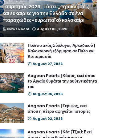
Τουρισμός 2026 | Τάσεις, προκλήσεις
και ευκαιρίες για την Ελλάδα σε ένα
«ταραχώδες» ευρωπαϊκό καλοκαίρι
News Room
August 08, 2026
Πολιτιστικός Σύλλογος Αρκαδικού |
Καλοκαιρινή εξόρμηση σε Πύλο και
Κυπαρισσία
August 07, 2026
Aegean Pearls | Κάσος, εκεί όπου
το Αιγαίο θυμάται την αυθεντικότητα
του
August 06, 2026
Aegean Pearls | Σέριφος, εκεί
όπου η πέτρα αφηγείται ιστορίες
August 02, 2026
Aegean Pearls | Κέα (Τζια): Εκεί
όπου η πέτρα θυμάται και τα