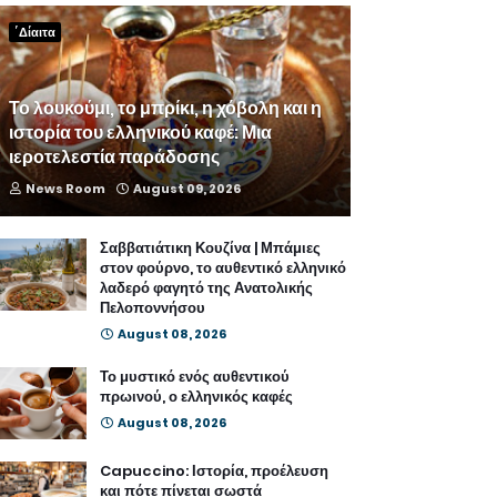
΄Δίαιτα
Το λουκούμι, το μπρίκι, η χόβολη και η
ιστορία του ελληνικού καφέ: Μια
ιεροτελεστία παράδοσης
News Room
August 09, 2026
Σαββατιάτικη Κουζίνα | Μπάμιες
στον φούρνο, το αυθεντικό ελληνικό
λαδερό φαγητό της Ανατολικής
Πελοποννήσου
August 08, 2026
Το μυστικό ενός αυθεντικού
πρωινού, ο ελληνικός καφές
August 08, 2026
Capuccino: Ιστορία, προέλευση
και πότε πίνεται σωστά