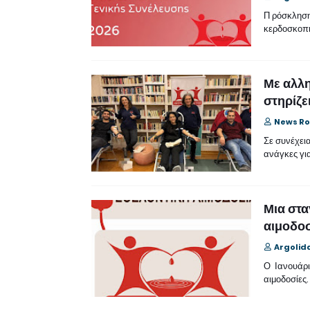
Π ρόσκληση
κερδοσκοπι
Με αλλ
στηρίζε
News R
Σε συνέχει
ανάγκες για
Μια στα
αιμοδοσ
Argolid
Ο Ιανουάρι
αιμοδοσίες