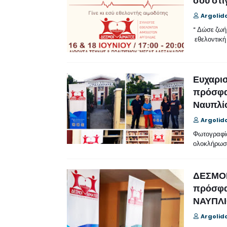
σου στι
Argolid
“ Δώσε ζωή,
εθελοντική
Ευχαρισ
πρόσφα
Ναυπλί
Argolid
Φωτογραφία
ολοκλήρωσ
ΔΕΣΜΟΙ 
πρόσφατ
ΝΑΥΠΛ
Argolid