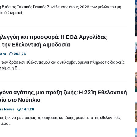
 Ετήσιας Τακτικής Γενικής Συνέλευσης έτους 2026 των μελών του μη
κού Σωματεί…
ηλεγγύη και προσφορά: Η ΕΟΔ Αργολίδας
ι την Εθελοντική Αιμοδοσία
oom
26.1.26
α των δράσεων εθελοντισμού και αντιλαμβανόμενοι πλήρως τις διαρκείς
 αίμα, η Ε…
γόνα αγάπης, μια πράξη ζωής: Η 221η Εθελοντική
ία στο Ναύπλιο
as News
14.1.26
ος ξεκινά με πράξεις προσφοράς και ζωής, μέσα από τις εθελοντικές
. Σας …