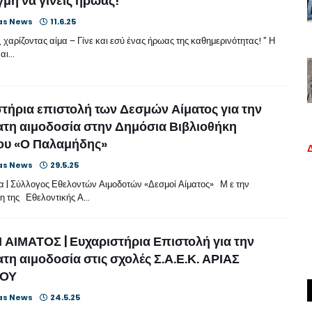
γμή να γίνεις ήρωας!
as News
11.6.25
 χαρίζοντας αίμα – Γίνε και εσύ ένας ήρωας της καθημερινότητας! ” Η
 αι…
τήρια επιστολή των Δεσμών Αίματος για την
τη αιμοδοσία στην Δημόσια Βιβλιοθήκη
ου «Ο Παλαμήδης»
as News
29.5.25
 | Σύλλογος Εθελοντών Αιμοδοτών «Δεσμοί Αίματος» Μ ε την
η της Εθελοντικής Α…
ΑΙΜΑΤΟΣ | Ευχαριστήρια Επιστολή για την
η αιμοδοσία στις σχολές Σ.Α.Ε.Κ. ΑΡΙΑΣ
ΙΟΥ
as News
24.5.25