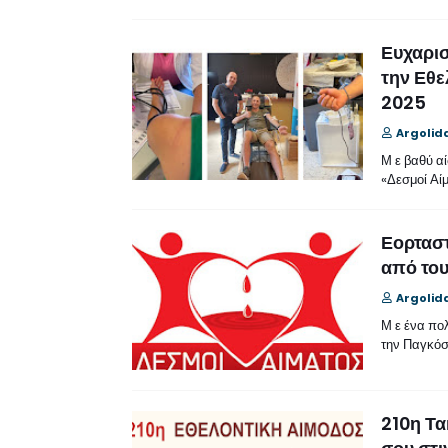
Ευχαρισ
την Εθε
2025
Argolid
Μ ε βαθύ α
«Δεσμοί Αί
Εορταστ
από του
Argolid
Μ ε ένα πολ
την Παγκόσ
210η Τα