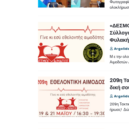
Φωτογραφία
ολοκλήρωση
«ΔΕΣΜΟ
Σύλλογ
Φυλακή
Argolid
Μ ε την ολ
Αιμοδοτών
209η Τα
δική σο
Argolid
209η Τακτικ
ήρωας! Δώσ