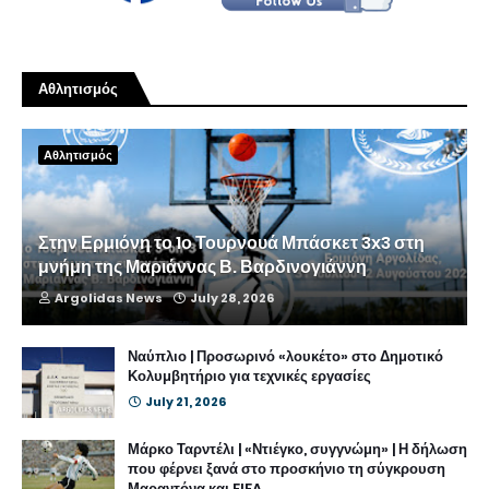
Αθλητισμός
Αθλητισμός
Στην Ερμιόνη το 1ο Τουρνουά Μπάσκετ 3x3 στη
μνήμη της Μαριάννας Β. Βαρδινογιάννη
Argolidas News
July 28, 2026
Ναύπλιο | Προσωρινό «λουκέτο» στο Δημοτικό
Κολυμβητήριο για τεχνικές εργασίες
July 21, 2026
Μάρκο Ταρντέλι | «Ντιέγκο, συγγνώμη» | Η δήλωση
που φέρνει ξανά στο προσκήνιο τη σύγκρουση
Μαραντόνα και FIFA