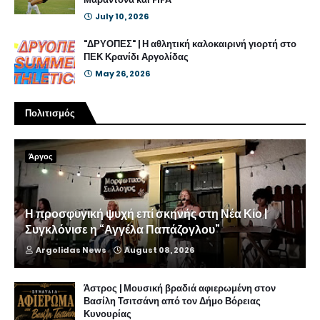
July 10, 2026
"ΔΡΥΟΠΕΣ" | Η αθλητική καλοκαιρινή γιορτή στο
ΠΕΚ Κρανίδι Αργολίδας
May 26, 2026
Πολιτισμός
Άργος
Η προσφυγική ψυχή επί σκηνής στη Νέα Κίο |
Συγκλόνισε η “Αγγέλα Παπάζογλου”
Argolidas News
August 08, 2026
Άστρος | Μουσική βραδιά αφιερωμένη στον
Βασίλη Τσιτσάνη από τον Δήμο Βόρειας
Κυνουρίας