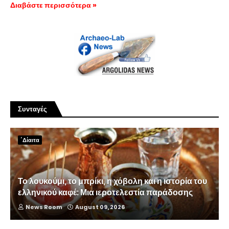
Διαβάστε περισσότερα »
Συνταγές
΄Δίαιτα
Το λουκούμι, το μπρίκι, η χόβολη και η ιστορία του
ελληνικού καφέ: Μια ιεροτελεστία παράδοσης
News Room
August 09, 2026