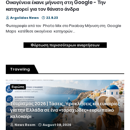
Οικογένεια έκανε μήνυση στη Google - Την
κατηγορεί για τον θάνατο άνδρα
Argolidas News
22.9.23
Φωτογραφία από τον Photo Mix στο Pixabay Mήνυση στη Google
Maps κατέθεσε οικογένεια κατηγορών…
Φόρτωση περισσότερων αναρτήσεων
Traveling
Ευρώπη
Τουρισμός 2026 | Τάσεις, προκλήσεις και ευκαιρίες
για την Ελλάδα σε ένα «ταραχώδες» ευρωπαϊκό
καλοκαίρι
News Room
August 08, 2026