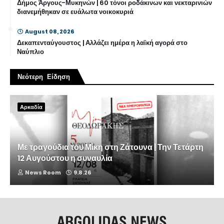
Δήμος Άργους-Μυκηνών | 60 τόνοι ροδάκινων και νεκταρινιών
διανεμήθηκαν σε ευάλωτα νοικοκυριά
August 08, 2026
Δεκαπενταύγουστος | Αλλάζει ημέρα η λαϊκή αγορά στο
Ναύπλιο
Νεότερη Είδηση
Αρκαδία
Με τραγούδια του Μίκη στη Ζάτουνα | Την Τετάρτη
12 Αυγούστου η συναυλία
News Room
9.8.26