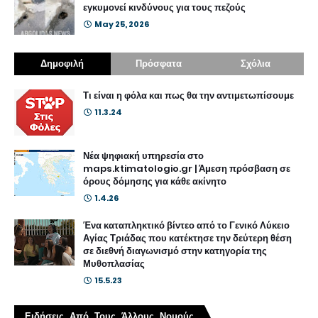
εγκυμονεί κινδύνους για τους πεζούς
May 25, 2026
Δημοφιλή
Πρόσφατα
Σχόλια
Τι είναι η φόλα και πως θα την αντιμετωπίσουμε
11.3.24
Νέα ψηφιακή υπηρεσία στο
maps.ktimatologio.gr | Άμεση πρόσβαση σε
όρους δόμησης για κάθε ακίνητο
1.4.26
Ένα καταπληκτικό βίντεο από το Γενικό Λύκειο
Αγίας Τριάδας που κατέκτησε την δεύτερη θέση
σε διεθνή διαγωνισμό στην κατηγορία της
Μυθοπλασίας
15.5.23
Ειδήσεις Από Τους Άλλους Νομούς