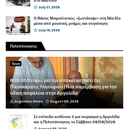
στο Ναύπλιο
July 21, 2026
Ο Θάνος Μικρούτσικος «ζωντάνεψε» στη Νέα Κίο
μέσα από μουσική, μνήμες και συγκίνηση
July 19, 2026
Πελοπόννησος
Έργα
600.000 ευρώ για την αποκατάσταση της
Παράκαμψης Λυγουριού | Νέα παρέμβαση για την
οδική ασφάλεια στην Αργολίδα
Argolidas News
August 08, 2026
Σε επίπεδο κινδύνου 3 για πυρκαγιά η Αργολίδα
και η Πελοπόννησος το Σάββατο 08/08/2026
August 08, 2026