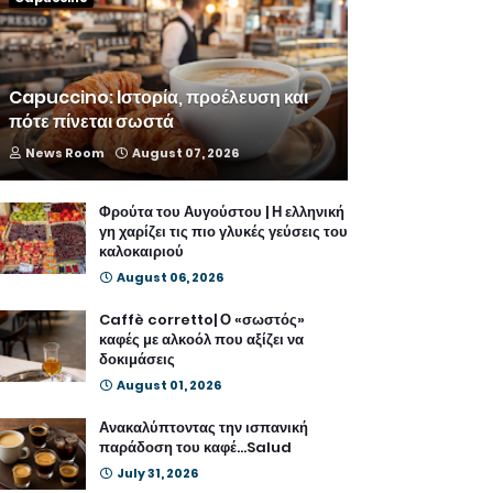
Capuccino: Ιστορία, προέλευση και
πότε πίνεται σωστά
News Room
August 07, 2026
Φρούτα του Αυγούστου | Η ελληνική
γη χαρίζει τις πιο γλυκές γεύσεις του
καλοκαιριού
August 06, 2026
Caffè corretto| Ο «σωστός»
καφές με αλκοόλ που αξίζει να
δοκιμάσεις
August 01, 2026
Ανακαλύπτοντας την ισπανική
παράδοση του καφέ...Salud
July 31, 2026