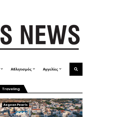
Αθλητισμός
Αγγελίες
Traveling
Aegean Pearls