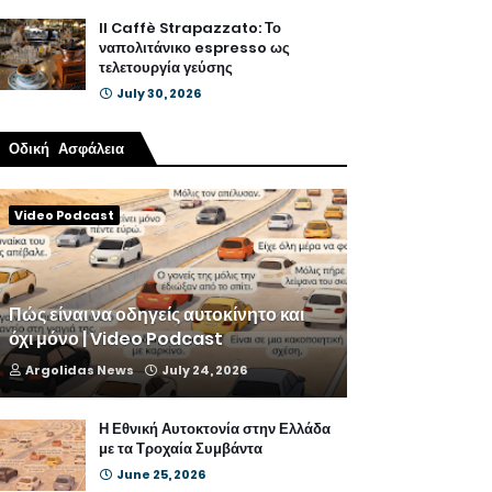
Il Caffè Strapazzato: Το
ναπολιτάνικο espresso ως
τελετουργία γεύσης
July 30, 2026
Οδική Ασφάλεια
Video Podcast
Πώς είναι να οδηγείς αυτοκίνητο και
όχι μόνο | Video Podcast
Argolidas News
July 24, 2026
Η Εθνική Αυτοκτονία στην Ελλάδα
με τα Τροχαία Συμβάντα
June 25, 2026