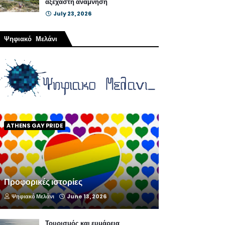
αξέχαστη ανάμνηση
July 23, 2026
Ψηφιακό Μελάνι
ATHENS GAY PRIDE
Προφορικές ιστορίες
Ψηφιακό Μελάνι
June 13, 2026
Τουρισμός και ευμάρεια