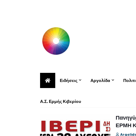
Ειδήσεις
Αργολίδα
Πολιτ
Α.Σ. Ερμής Κιβερίου
Πανηγύρ
ΕΡΜΗ Κι
Argolid