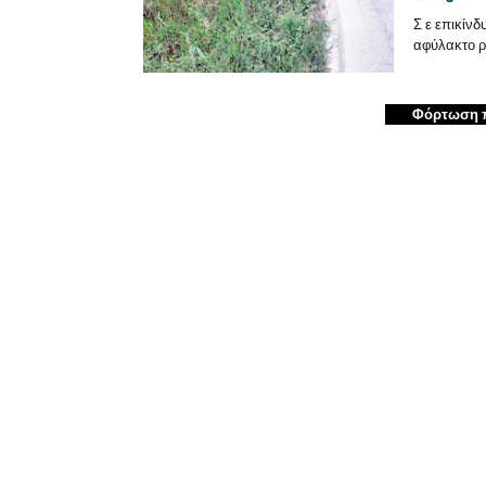
Σ ε επικίνδ
αφύλακτο ρ
Φόρτωση 