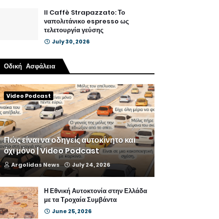
Il Caffè Strapazzato: Το
ναπολιτάνικο espresso ως
τελετουργία γεύσης
July 30, 2026
Οδική Ασφάλεια
Video Podcast
Πώς είναι να οδηγείς αυτοκίνητο και
όχι μόνο | Video Podcast
Argolidas News
July 24, 2026
Η Εθνική Αυτοκτονία στην Ελλάδα
με τα Τροχαία Συμβάντα
June 25, 2026