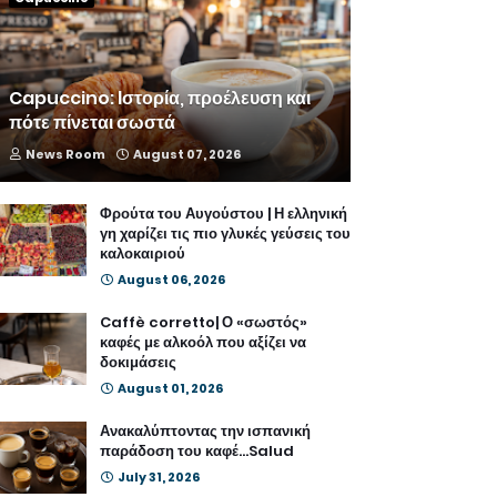
Capuccino: Ιστορία, προέλευση και
πότε πίνεται σωστά
News Room
August 07, 2026
Φρούτα του Αυγούστου | Η ελληνική
γη χαρίζει τις πιο γλυκές γεύσεις του
καλοκαιριού
August 06, 2026
Caffè corretto| Ο «σωστός»
καφές με αλκοόλ που αξίζει να
δοκιμάσεις
August 01, 2026
Ανακαλύπτοντας την ισπανική
παράδοση του καφέ...Salud
July 31, 2026