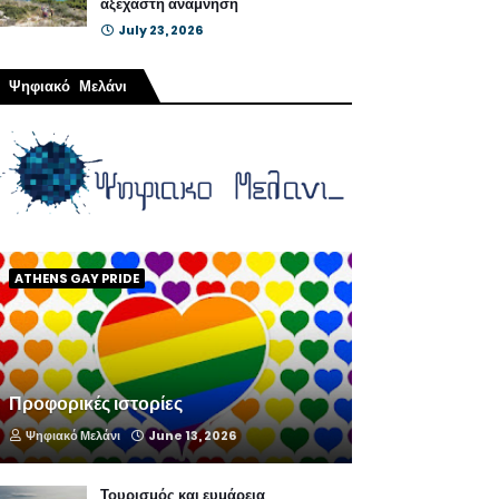
αξέχαστη ανάμνηση
July 23, 2026
Ψηφιακό Μελάνι
ATHENS GAY PRIDE
Προφορικές ιστορίες
Ψηφιακό Μελάνι
June 13, 2026
Τουρισμός και ευμάρεια