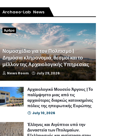
Archaeo-Lab News
Άρθρα
Νομοσχέδιο για τον Πολιτισμό |
Δημόσια κληρονομιά, θεσμοί και το
μέλλον της Αρχαιολογικής Υπηρεσίας
News Room
July 29, 2026
Αρχαιολογικό Μουσείο Άργους | Το
παλίμψηστο μιας από τις
αρχαιότερες διαρκώς κατοικημένες
πόλεις της ηπειρωτικής Ευρώπης
July 10, 2026
Έλληνες και Αιγύπτιοι υπό την
Δυναστεία των Πτολεμαίων.
Εξελληνισμός και αντίσταση στην