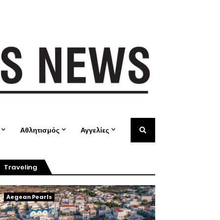
Αθλητισμός
Αγγελίες
Traveling
Aegean Pearls