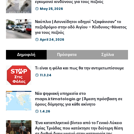
εγκυμονεί κινδύνους για τους πεζούς
May 25, 2026
Ναύπλιο | Ασυνείδητοι οδηγοί "εξαφάνισαν" το
πεζοδρόμιο στην οδό Αιγίου – Κίνδυνος-θάνατος
για τους πεζούς
April 24, 2026
Δημοφιλή
Πρόσφατα
Σχόλια
Τι είναι η φόλα και πως θα την αντιμετωπίσουμε
11.3.24
Νέα ψηφιακή υπηρεσία στο
maps.ktimatologio.gr | Άμεση πρόσβαση σε
όρους δόμησης για κάθε ακίνητο
1.4.26
Ένα καταπληκτικό βίντεο από το Γενικό Λύκειο
Αγίας Τριάδας που κατέκτησε την δεύτερη θέση
σε διεθνή διαγωνισμό στην κατηγορία της