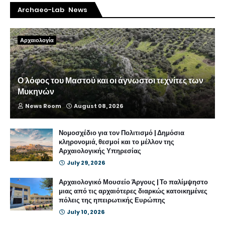
Archaeo-Lab News
Αρχαιολογία
Ο λόφος του Μαστού και οι άγνωστοι τεχνίτες των
Μυκηνών
News Room
August 08, 2026
Νομοσχέδιο για τον Πολιτισμό | Δημόσια
κληρονομιά, θεσμοί και το μέλλον της
Αρχαιολογικής Υπηρεσίας
July 29, 2026
Αρχαιολογικό Μουσείο Άργους | Το παλίμψηστο
μιας από τις αρχαιότερες διαρκώς κατοικημένες
πόλεις της ηπειρωτικής Ευρώπης
July 10, 2026