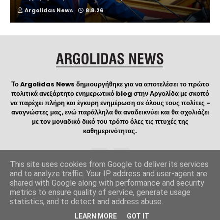
Argolidas News
8.8.26
Το Argolidas News δημιουργήθηκε για να αποτελέσει το πρώτο
πολιτικά ανεξάρτητο ενημερωτικό blog στην Αργολίδα με σκοπό
να παρέχει πλήρη και έγκυρη ενημέρωση σε όλους τους πολίτες -
αναγνώστες μας, ενώ παράλληλα θα αναδεικνύει και θα σχολιάζει
με τον μοναδικό δικό του τρόπο όλες τις πτυχές της
καθημερινότητας.
This site uses cookies from Google to deliver its services
and to analyze traffic. Your IP address and user-agent are
shared with Google along with performance and security
Copyright
ArgolidasNews
©2023 | Created and Designed by
metrics to ensure quality of service, generate usage
Manos WebDesign
| Logo created by
ΟΔΟΣ ΔΗΜΙΟΥΡΓΙΑΣ
statistics, and to detect and address abuse.
Home
Contact
Όροι Χρήσης
LEARN MORE
GOT IT