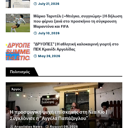
July 21, 2026
Μάρκο Ταρντέλι | «Ντιέγκο, συγγνώμη» | Η δήλωση
που φέρνει ξανά στο προσκήνιο τη σύγκρουση
Μαραντόνα και FIFA
July 10, 2026
"ΔΡΥΟΠΕΣ" | Η αθλητική καλοκαιρινή γιορτή στο
ΠΕΚ Κρανίδι Αργολίδας
May 26, 2026
Πολιτισμός
Άργος
Η προσφυγική ψυχή επί σκηνής στη Νέα Κίο |
Συγκλόνισε η “Αγγέλα Παπάζογλου”
Argolidas News
August 08, 2026