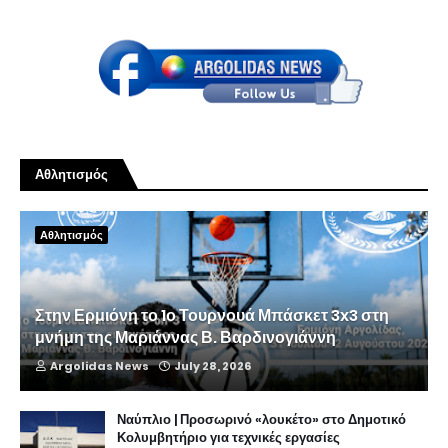
Αθλητισμός
Αθλητισμός
Στην Ερμιόνη το 1ο Τουρνουά Μπάσκετ 3x3 στη
μνήμη της Μαριάννας Β. Βαρδινογιάννη
Argolidas News
July 28, 2026
Ναύπλιο | Προσωρινό «λουκέτο» στο Δημοτικό
Κολυμβητήριο για τεχνικές εργασίες