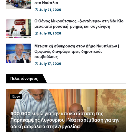
στο Ναύπλιο
July 21, 2026
Ο Θάνος Μικρούτσικος «ζωντάνεψε» στη Νέα Κίο
μέσα από μουσική, μνήμες και συγκίνηση
July 19, 2026
Μετωπική σύγκρουση στον Δήμο Ναυπλιέων |
Ορφανός διαγράφει τρεις δημοτικούς
συμβούλους
July 17, 2026
Πελοπόννησος
Έργα
600.000 ευρώ για την αποκατάσταση της
Παράκαμψης Λυγουριού | Νέα παρέμβαση για την
οδική ασφάλεια στην Αργολίδα