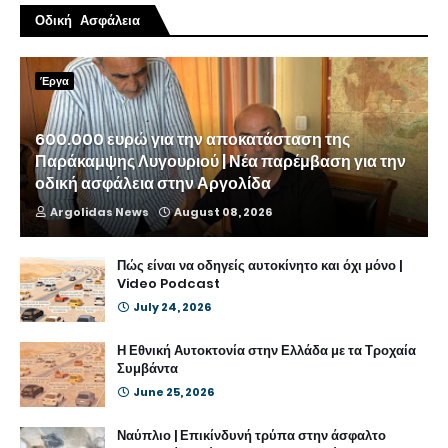
Οδική Ασφάλεια
Έργα
600.000 ευρώ για την αποκατάσταση της
Παράκαμψης Λυγουριού | Νέα παρέμβαση για την
οδική ασφάλεια στην Αργολίδα
Argolidas News
August 08, 2026
Πώς είναι να οδηγείς αυτοκίνητο και όχι μόνο |
Video Podcast
July 24, 2026
Η Εθνική Αυτοκτονία στην Ελλάδα με τα Τροχαία
Συμβάντα
June 25, 2026
Ναύπλιο | Επικίνδυνή τρύπα στην άσφαλτο