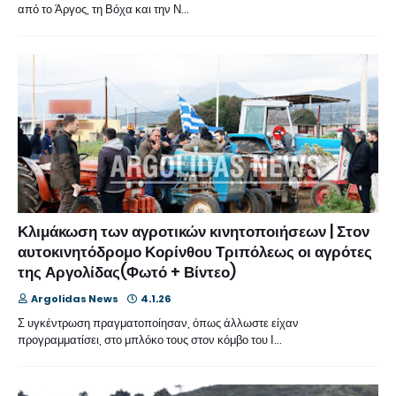
από το Άργος, τη Βόχα και την Ν…
Κλιμάκωση των αγροτικών κινητοποιήσεων | Στον
αυτοκινητόδρομο Κορίνθου Τριπόλεως οι αγρότες
της Αργολίδας(Φωτό + Βίντεο)
Argolidas News
4.1.26
Σ υγκέντρωση πραγματοποίησαν, όπως άλλωστε είχαν
προγραμματίσει, στο μπλόκο τους στον κόμβο του Ι…