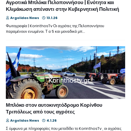
Αγροτικά Μπλόκα Πελοποννήσου | Ενότητα και
Κλιμάκωση απέναντι στην Κυβερνητική Πολιτική
Argolidas News
13.1.26
Φωτογραφία | KorinthosTv Οι αγρότες της Πελοποννήσου
παραμένουν ενωμένοι. Τ α 5 και μοναδικά μπ…
Μπλόκο στον αυτοκινητόδρομο Κορίνθου
Τριπόλεως από τους αγρότες
Argolidas News
4.1.26
Σ ύμφωνα με πληροφορίες που μεταδίδει το KorinthosTv , οι αγρότες