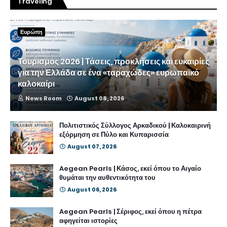
Traveling
Ευρώπη
Τουρισμός 2026 | Τάσεις, προκλήσεις και ευκαιρίες
για την Ελλάδα σε ένα «ταραχώδες» ευρωπαϊκό
καλοκαίρι
News Room
August 08, 2026
Πολιτιστικός Σύλλογος Αρκαδικού | Καλοκαιρινή
εξόρμηση σε Πύλο και Κυπαρισσία
August 07, 2026
Aegean Pearls | Κάσος, εκεί όπου το Αιγαίο
θυμάται την αυθεντικότητα του
August 06, 2026
Aegean Pearls | Σέριφος, εκεί όπου η πέτρα
αφηγείται ιστορίες