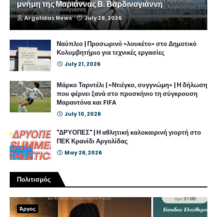
μνήμη της Μαριάννας Β. Βαρδινογιάννη
Argolidas News
July 28, 2026
Ναύπλιο | Προσωρινό «λουκέτο» στο Δημοτικό
Κολυμβητήριο για τεχνικές εργασίες
July 21, 2026
Μάρκο Ταρντέλι | «Ντιέγκο, συγγνώμη» | Η δήλωση
που φέρνει ξανά στο προσκήνιο τη σύγκρουση
Μαραντόνα και FIFA
July 10, 2026
"ΔΡΥΟΠΕΣ" | Η αθλητική καλοκαιρινή γιορτή στο
ΠΕΚ Κρανίδι Αργολίδας
May 26, 2026
Πολιτισμός
Άργος