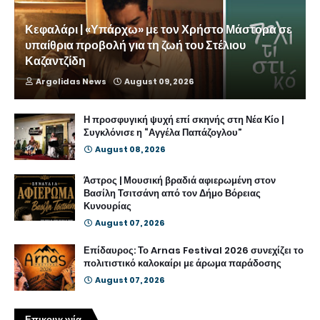
Κεφαλάρι | «Υπάρχω» με τον Χρήστο Μάστορα σε
υπαίθρια προβολή για τη ζωή του Στέλιου
Καζαντζίδη
Argolidas News
August 09, 2026
Η προσφυγική ψυχή επί σκηνής στη Νέα Κίο |
Συγκλόνισε η “Αγγέλα Παπάζογλου”
August 08, 2026
Άστρος | Μουσική βραδιά αφιερωμένη στον
Βασίλη Τσιτσάνη από τον Δήμο Βόρειας
Κυνουρίας
August 07, 2026
Επίδαυρος: Το Arnas Festival 2026 συνεχίζει το
πολιτιστικό καλοκαίρι με άρωμα παράδοσης
August 07, 2026
Επικοινωνία