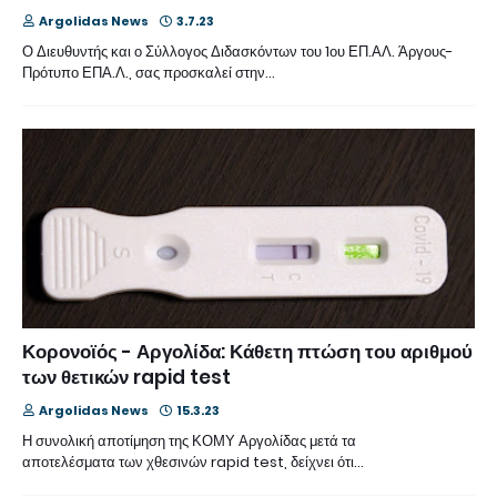
Argolidas News
3.7.23
Ο Διευθυντής και ο Σύλλογος Διδασκόντων του 1ου ΕΠ.ΑΛ. Άργους-
Πρότυπο ΕΠΑ.Λ., σας προσκαλεί στην…
Κορονοϊός - Αργολίδα: Κάθετη πτώση του αριθμού
των θετικών rapid test
Argolidas News
15.3.23
Η συνολική αποτίμηση της ΚΟΜΥ Αργολίδας μετά τα
αποτελέσματα των χθεσινών rapid test, δείχνει ότι…