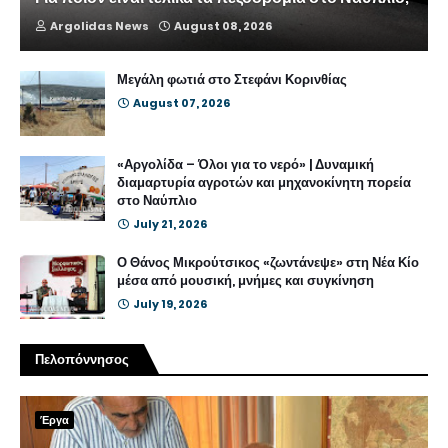
Argolidas News
August 08, 2026
Μεγάλη φωτιά στο Στεφάνι Κορινθίας
August 07, 2026
«Αργολίδα – Όλοι για το νερό» | Δυναμική
διαμαρτυρία αγροτών και μηχανοκίνητη πορεία
στο Ναύπλιο
July 21, 2026
Ο Θάνος Μικρούτσικος «ζωντάνεψε» στη Νέα Κίο
μέσα από μουσική, μνήμες και συγκίνηση
July 19, 2026
Πελοπόννησος
Έργα