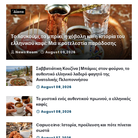
΄Δίαιτα
Το λουκούμι, το μπρίκι, η χόβολη και η ιστορία του
ελληνικού καφέ: Μια ιεροτελεστία παράδοσης
News Room
August 09, 2026
Σαββατιάτικη Κουζίνα | Μπάμιες στον φούρνο, το
αυθεντικό ελληνικό λαδερό φαγητό της
Ανατολικής Πελοποννήσου
August 08, 2026
Το μυστικό ενός αυθεντικού πρωινού, ο ελληνικός
καφές
August 08, 2026
Capuccino: Ιστορία, προέλευση και πότε πίνεται
σωστά
August 07, 2026