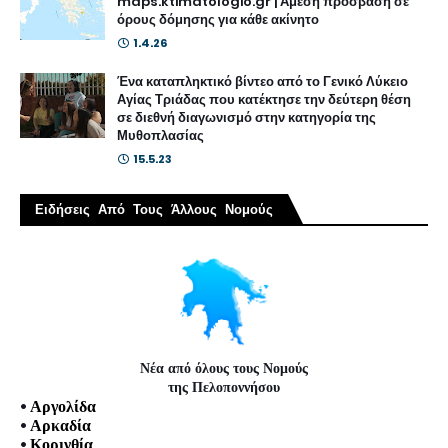
maps.ktimatologio.gr | Άμεση πρόσβαση σε
όρους δόμησης για κάθε ακίνητο
1.4.26
Ένα καταπληκτικό βίντεο από το Γενικό Λύκειο
Αγίας Τριάδας που κατέκτησε την δεύτερη θέση
σε διεθνή διαγωνισμό στην κατηγορία της
Μυθοπλασίας
15.5.23
Ειδήσεις Από Τους Άλλους Νομούς
Νέα από όλους τους Νομούς
της Πελοποννήσου
•
Αργολίδα
•
Αρκαδία
•
Κορινθία