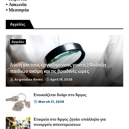
•
Λακωνία
•
Μεσσηνία
Αγγελίες
Αγγελίες
Λύση για τους εργαζόμενους γονείς | Φύλαξη
παιδιών ακόμη και τις βραδινές ώρες
Argolidas News
April 19, 2026
Ενοικιάζεται δυάρι στο Άργος
March 21, 2026
Εταιρεία στο Άργος ζητάει υπάλληλο για
συνεργείο απεντομώσεων