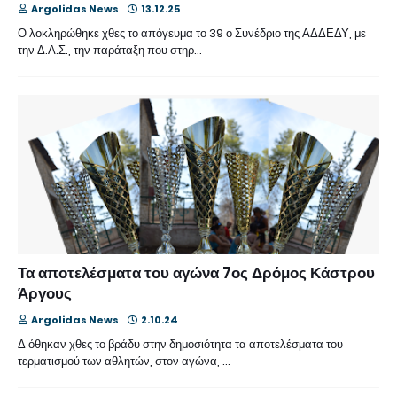
Argolidas News
13.12.25
Ο λοκληρώθηκε χθες το απόγευμα το 39 ο Συνέδριο της ΑΔΔΕΔΥ, με
την Δ.Α.Σ., την παράταξη που στηρ…
Τα αποτελέσματα του αγώνα 7ος Δρόμος Κάστρου
Άργους
Argolidas News
2.10.24
Δ όθηκαν χθες το βράδυ στην δημοσιότητα τα αποτελέσματα του
τερματισμού των αθλητών, στον αγώνα, …