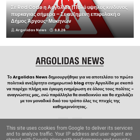
Σε Red Code η Αργολίδα | Πολύ υψηλός κίνδυνος
πυρκαγιάς σήμερα – Σε αυξημένη επιφυλακή ο
Δήμος Άργους-Μυκηνών
Argolidas News
9.8.26
Το Argolidas News δημιουργήθηκε για να αποτελέσει το πρώτο
πολιτικά ανεξάρτητο ενημερωτικό blog στην Αργολίδα με σκοπό
να παρέχει πλήρη και έγκυρη ενημέρωση σε όλους τους πολίτες -
αναγνώστες μας, ενώ παράλληλα θα αναδεικνύει και θα σχολιάζει
με τον μοναδικό δικό του τρόπο όλες τις πτυχές της
καθημερινότητας.
This site uses cookies from Google to deliver its services
and to analyze traffic. Your IP address and user-agent are
shared with Google along with performance and security