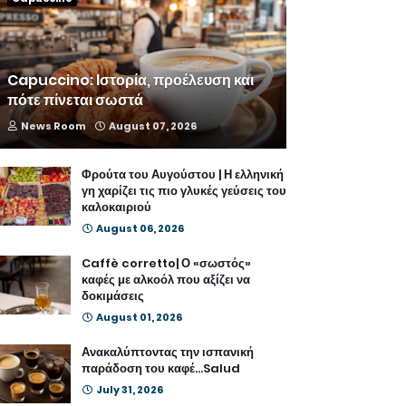
Capuccino: Ιστορία, προέλευση και
πότε πίνεται σωστά
News Room
August 07, 2026
Φρούτα του Αυγούστου | Η ελληνική
γη χαρίζει τις πιο γλυκές γεύσεις του
καλοκαιριού
August 06, 2026
Caffè corretto| Ο «σωστός»
καφές με αλκοόλ που αξίζει να
δοκιμάσεις
August 01, 2026
Ανακαλύπτοντας την ισπανική
παράδοση του καφέ...Salud
July 31, 2026