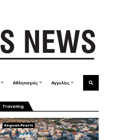
Αθλητισμός
Αγγελίες
Traveling
Aegean Pearls