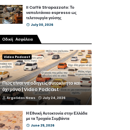
Il Caffè Strapazzato: Το
ναπολιτάνικο espresso ως
τελετουργία γεύσης
July 30, 2026
Οδική Ασφάλεια
Video Podcast
Πώς είναι να οδηγείς αυτοκίνητο και
όχι μόνο | Video Podcast
Argolidas News
July 24, 2026
Η Εθνική Αυτοκτονία στην Ελλάδα
με τα Τροχαία Συμβάντα
June 25, 2026