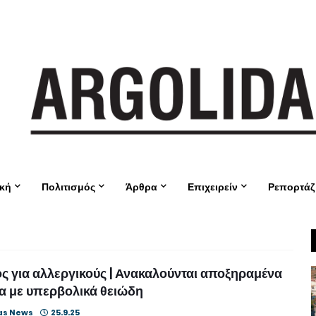
ική
Πολιτισμός
Άρθρα
Επιχειρείν
Ρεπορτάζ
ς για αλλεργικούς | Ανακαλούνται αποξηραμένα
α με υπερβολικά θειώδη
as News
25.9.25