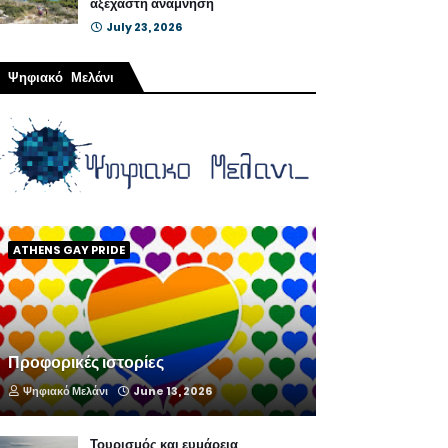
αξέχαστη ανάμνηση
July 23, 2026
Ψηφιακό Μελάνι
ATHENS GAY PRIDE
Προφορικές ιστορίες
Ψηφιακό Μελάνι
June 13, 2026
Τουρισμός και ευμάρεια