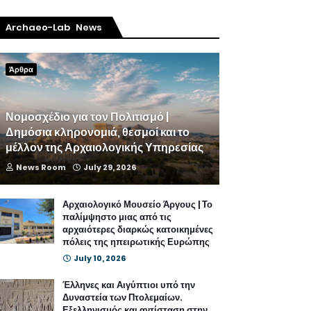
Archaeo-Lab News
Άρθρα
Νομοσχέδιο για τον Πολιτισμό |
Δημόσια κληρονομιά, θεσμοί και το
μέλλον της Αρχαιολογικής Υπηρεσίας
News Room
July 29, 2026
Αρχαιολογικό Μουσείο Άργους | Το
παλίμψηστο μιας από τις
αρχαιότερες διαρκώς κατοικημένες
πόλεις της ηπειρωτικής Ευρώπης
July 10, 2026
Έλληνες και Αιγύπτιοι υπό την
Δυναστεία των Πτολεμαίων.
Εξελληνισμός και αντίσταση στην