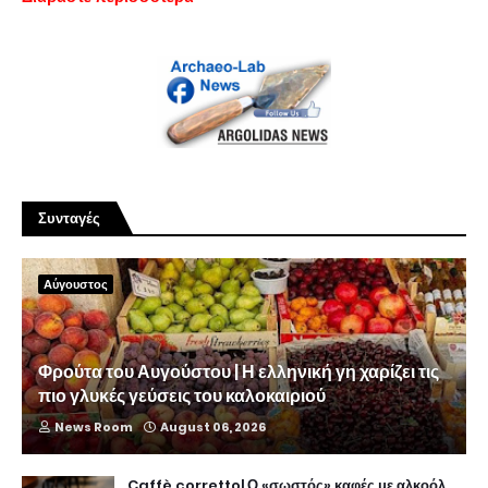
Συνταγές
Αύγουστος
Φρούτα του Αυγούστου | Η ελληνική γη χαρίζει τις
πιο γλυκές γεύσεις του καλοκαιριού
News Room
August 06, 2026
Caffè corretto| Ο «σωστός» καφές με αλκοόλ