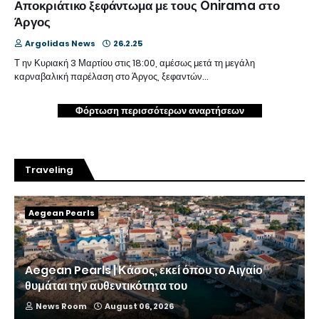
Αποκριάτικο ξεφάντωμα με τους Onirama στο
Άργος
Argolidas News
26.2.25
Τ ην Κυριακή 3 Μαρτίου στις 18:00, αμέσως μετά τη μεγάλη
καρναβαλική παρέλαση στο Άργος, ξεφαντών…
Φόρτωση περισσότερων αναρτήσεων
Traveling
Aegean Pearls
Aegean Pearls | Κάσος, εκεί όπου το Αιγαίο
θυμάται την αυθεντικότητα του
News Room
August 06, 2026