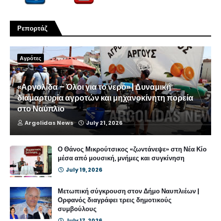
Ρεπορτάζ
Αγρότες
«Αργολίδα – Όλοι για το νερό» | Δυναμική
διαμαρτυρία αγροτών και μηχανοκίνητη πορεία
στο Ναύπλιο
Argolidas News
July 21, 2026
Ο Θάνος Μικρούτσικος «ζωντάνεψε» στη Νέα Κίο
μέσα από μουσική, μνήμες και συγκίνηση
July 19, 2026
Μετωπική σύγκρουση στον Δήμο Ναυπλιέων |
Ορφανός διαγράφει τρεις δημοτικούς
συμβούλους
July 17, 2026