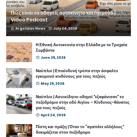
Πώς είναι να οδηγείς αυτοκίνητο και όχι μόνο |
Video Podcast
Argolidas News
July 24, 2026
Η Εθνική Αυτοκτονία στην Ελλάδα με τα Τροχαία
Συμβάντα
June 25, 2026
Ναύπλιο | Επικίνδυνή τρύπα στην άσφαλτο
εγκυμονεί κινδύνους για τους πεζούς
May 25, 2026
Ναύπλιο | Ασυνείδητοι οδηγοί "εξαφάνισαν" το
πεζοδρόμιο στην οδό Αιγίου – Κίνδυνος-θάνατος
για τους πεζούς
April 24, 2026
Πίστη και πράξη | Όταν το “αγαπάτε αλλήλους”
δοκιμάζεται στον πεζόδρομο