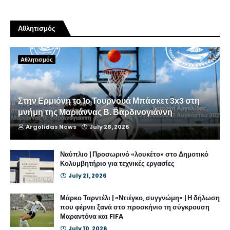
Αθλητισμός
Αθλητισμός
Στην Ερμιόνη το 1ο Τουρνουά Μπάσκετ 3x3 στη
μνήμη της Μαριάννας Β. Βαρδινογιάννη
Argolidas News
July 28, 2026
Ναύπλιο | Προσωρινό «λουκέτο» στο Δημοτικό
Κολυμβητήριο για τεχνικές εργασίες
July 21, 2026
Μάρκο Ταρντέλι | «Ντιέγκο, συγγνώμη» | Η δήλωση
που φέρνει ξανά στο προσκήνιο τη σύγκρουση
Μαραντόνα και FIFA
July 10, 2026