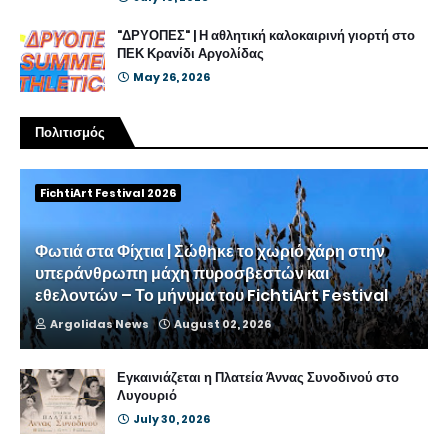
"ΔΡΥΟΠΕΣ" | Η αθλητική καλοκαιρινή γιορτή στο
ΠΕΚ Κρανίδι Αργολίδας
May 26, 2026
Πολιτισμός
FichtiArt Festival 2026
Φωτιά στα Φίχτια | Σώθηκε το χωριό χάρη στην
υπεράνθρωπη μάχη πυροσβεστών και
εθελοντών – Το μήνυμα του FichtiArt Festival
Argolidas News
August 02, 2026
Εγκαινιάζεται η Πλατεία Άννας Συνοδινού στο
Λυγουριό
July 30, 2026