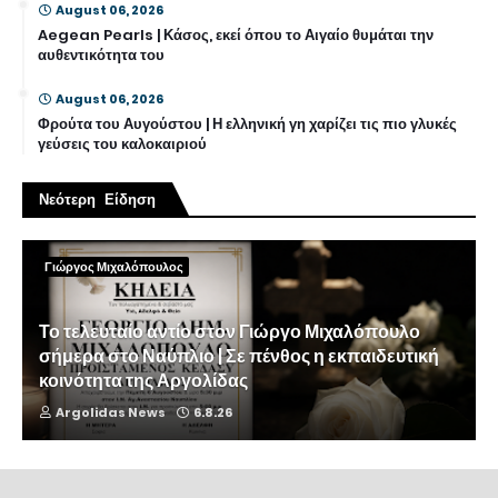
August 06, 2026
Aegean Pearls | Κάσος, εκεί όπου το Αιγαίο θυμάται την
αυθεντικότητα του
August 06, 2026
Φρούτα του Αυγούστου | Η ελληνική γη χαρίζει τις πιο γλυκές
γεύσεις του καλοκαιριού
Νεότερη Είδηση
Γιώργος Μιχαλόπουλος
Το τελευταίο αντίο στον Γιώργο Μιχαλόπουλο
σήμερα στο Ναύπλιο | Σε πένθος η εκπαιδευτική
κοινότητα της Αργολίδας
Argolidas News
6.8.26