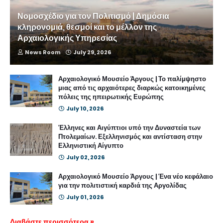
Νομοσχέδιο για τον Πολιτισμό | Δημόσια
κληρονομιά, θεσμοί και το μέλλον της
Αρχαιολογικής Υπηρεσίας
News Room
July 29, 2026
Αρχαιολογικό Μουσείο Άργους | Το παλίμψηστο
μιας από τις αρχαιότερες διαρκώς κατοικημένες
πόλεις της ηπειρωτικής Ευρώπης
July 10, 2026
Έλληνες και Αιγύπτιοι υπό την Δυναστεία των
Πτολεμαίων. Εξελληνισμός και αντίσταση στην
Ελληνιστική Αίγυπτο
July 02, 2026
Αρχαιολογικό Μουσείο Άργους | Ένα νέο κεφάλαιο
για την πολιτιστική καρδιά της Αργολίδας
July 01, 2026
Διαβάστε περισσότερα »