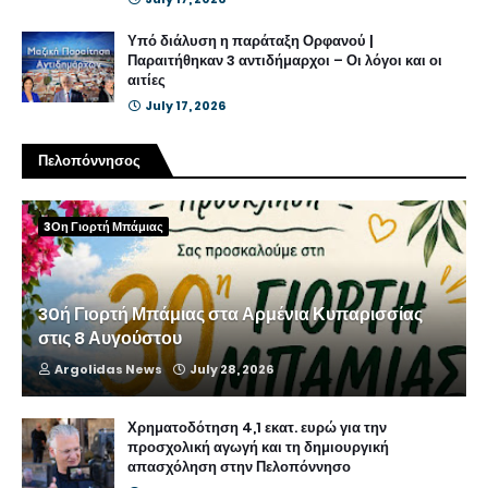
Υπό διάλυση η παράταξη Ορφανού |
Παραιτήθηκαν 3 αντιδήμαρχοι – Οι λόγοι και οι
αιτίες
July 17, 2026
Πελοπόννησος
3Οη Γιορτή Μπάμιας
30ή Γιορτή Μπάμιας στα Αρμένια Κυπαρισσίας
στις 8 Αυγούστου
Argolidas News
July 28, 2026
Χρηματοδότηση 4,1 εκατ. ευρώ για την
προσχολική αγωγή και τη δημιουργική
απασχόληση στην Πελοπόννησο