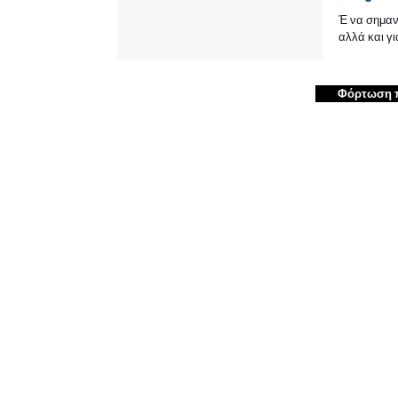
Έ να σημαντ
αλλά και γι
Φόρτωση 