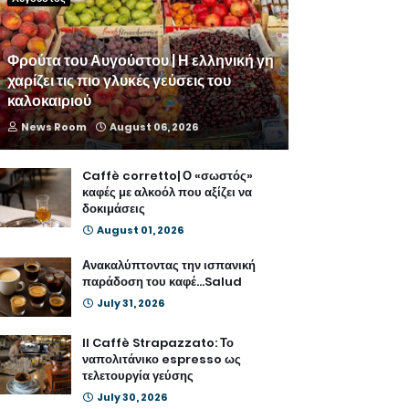
Φρούτα του Αυγούστου | Η ελληνική γη
χαρίζει τις πιο γλυκές γεύσεις του
καλοκαιριού
News Room
August 06, 2026
Caffè corretto| Ο «σωστός»
καφές με αλκοόλ που αξίζει να
δοκιμάσεις
August 01, 2026
Ανακαλύπτοντας την ισπανική
παράδοση του καφέ...Salud
July 31, 2026
Il Caffè Strapazzato: Το
ναπολιτάνικο espresso ως
τελετουργία γεύσης
July 30, 2026