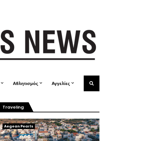
Αθλητισμός
Αγγελίες
Traveling
Aegean Pearls