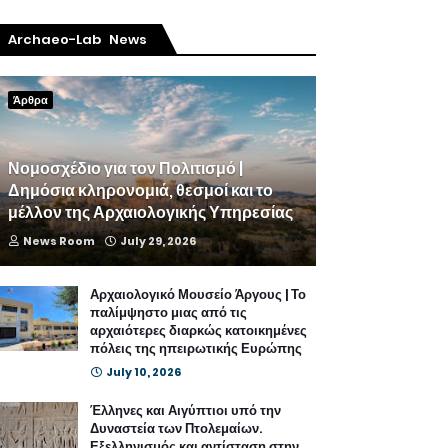
Archaeo-Lab News
Άρθρα
Νομοσχέδιο για τον Πολιτισμό |
Δημόσια κληρονομιά, θεσμοί και το
μέλλον της Αρχαιολογικής Υπηρεσίας
News Room
July 29, 2026
Αρχαιολογικό Μουσείο Άργους | Το
παλίμψηστο μιας από τις
αρχαιότερες διαρκώς κατοικημένες
πόλεις της ηπειρωτικής Ευρώπης
July 10, 2026
Έλληνες και Αιγύπτιοι υπό την
Δυναστεία των Πτολεμαίων.
Εξελληνισμός και αντίσταση στην