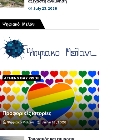
αξέχαστη ανάμνηση
July 23, 2026
Ψηφιακό Μελάνι
ATHENS GAY PRIDE
Προφορικές ιστορίες
Ψηφιακό Μελάνι
June 13, 2026
Τουρισμός και ευμάρεια