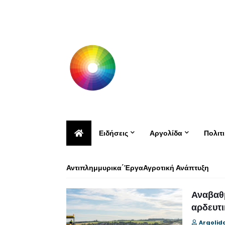
Ειδήσεις
Αργολίδα
Πολιτ
Αντιπλημμυρικα΄ΈργαΑγροτική Ανάπτυξη
Αναβαθμ
αρδευτι
Argolid