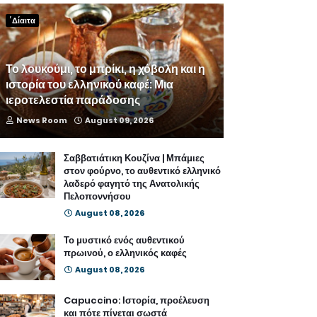
΄Δίαιτα
Το λουκούμι, το μπρίκι, η χόβολη και η
ιστορία του ελληνικού καφέ: Μια
ιεροτελεστία παράδοσης
News Room
August 09, 2026
Σαββατιάτικη Κουζίνα | Μπάμιες
στον φούρνο, το αυθεντικό ελληνικό
λαδερό φαγητό της Ανατολικής
Πελοποννήσου
August 08, 2026
Το μυστικό ενός αυθεντικού
πρωινού, ο ελληνικός καφές
August 08, 2026
Capuccino: Ιστορία, προέλευση
και πότε πίνεται σωστά