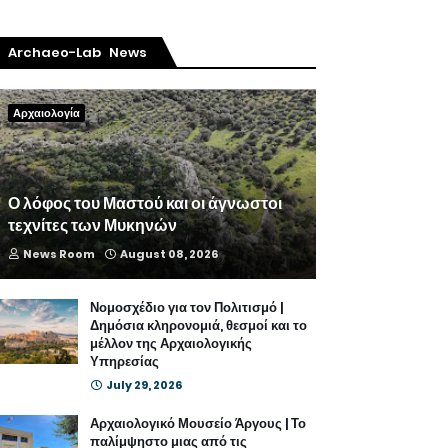
Archaeo-Lab News
Αρχαιολογία
Ο λόφος του Μαστού και οι άγνωστοι
τεχνίτες των Μυκηνών
News Room
August 08, 2026
Νομοσχέδιο για τον Πολιτισμό |
Δημόσια κληρονομιά, θεσμοί και το
μέλλον της Αρχαιολογικής
Υπηρεσίας
July 29, 2026
Αρχαιολογικό Μουσείο Άργους | Το
παλίμψηστο μιας από τις