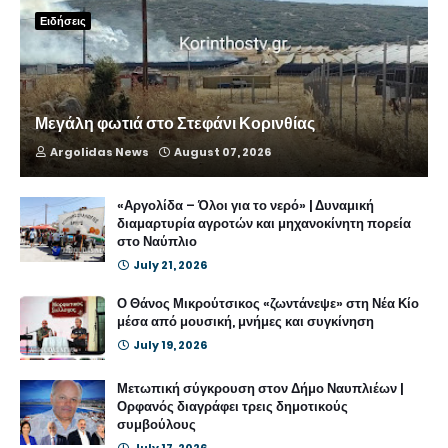
Ειδήσεις
Μεγάλη φωτιά στο Στεφάνι Κορινθίας
Argolidas News
August 07, 2026
«Αργολίδα – Όλοι για το νερό» | Δυναμική
διαμαρτυρία αγροτών και μηχανοκίνητη πορεία
στο Ναύπλιο
July 21, 2026
Ο Θάνος Μικρούτσικος «ζωντάνεψε» στη Νέα Κίο
μέσα από μουσική, μνήμες και συγκίνηση
July 19, 2026
Μετωπική σύγκρουση στον Δήμο Ναυπλιέων |
Ορφανός διαγράφει τρεις δημοτικούς
συμβούλους