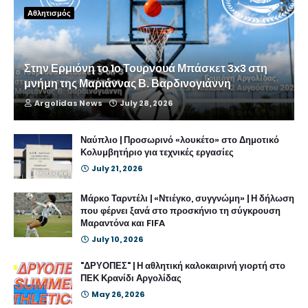
Αθλητισμός
Στην Ερμιόνη το 1ο Τουρνουά Μπάσκετ 3x3 στη
μνήμη της Μαριάννας Β. Βαρδινογιάννη
Argolidas News
July 28, 2026
Ναύπλιο | Προσωρινό «λουκέτο» στο Δημοτικό
Κολυμβητήριο για τεχνικές εργασίες
July 21, 2026
Μάρκο Ταρντέλι | «Ντιέγκο, συγγνώμη» | Η δήλωση
που φέρνει ξανά στο προσκήνιο τη σύγκρουση
Μαραντόνα και FIFA
July 10, 2026
"ΔΡΥΟΠΕΣ" | Η αθλητική καλοκαιρινή γιορτή στο
ΠΕΚ Κρανίδι Αργολίδας
May 26, 2026