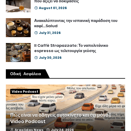
που αξίζει να δοκιμάσεις
August 01, 2026
Ανακαλύπτοντας την ισπανική παράδοση του
καφέ...Salud
July 31, 2026
Il Caffè Strapazzato: Το ναπολιτάνικο
espresso ως τελετουργία γεύσης
July 30, 2026
Οδική Ασφάλεια
Video Podcast
Πώς είναι να οδηγείς αυτοκίνητο και όχι μόνο |
Video Podcast
Argolidas News
July 24, 2026