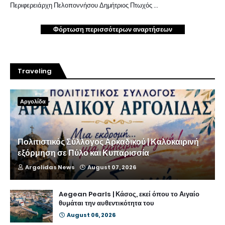
Περιφερειάρχη Πελοποννήσου Δημήτριος Πτωχός …
Φόρτωση περισσότερων αναρτήσεων
Traveling
Αργολίδα
Πολιτιστικός Σύλλογος Αρκαδικού | Καλοκαιρινή
εξόρμηση σε Πύλο και Κυπαρισσία
Argolidas News
August 07, 2026
Aegean Pearls | Κάσος, εκεί όπου το Αιγαίο
θυμάται την αυθεντικότητα του
August 06, 2026