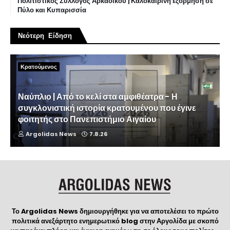
Πολιτιστικός Σύλλογος Αρκαδικού | Καλοκαιρινή εξόρμηση σε
Πύλο και Κυπαρισσία
Νεότερη Είδηση
Κρατούμενος
Ναύπλιο | Από το κελί στα αμφιθέατρα - Η
συγκλονιστική ιστορία κρατουμένου που έγινε
φοιτητής στο Πανεπιστήμιο Αιγαίου
Argolidas News
7.8.26
Το Argolidas News δημιουργήθηκε για να αποτελέσει το πρώτο
πολιτικά ανεξάρτητο ενημερωτικό blog στην Αργολίδα με σκοπό