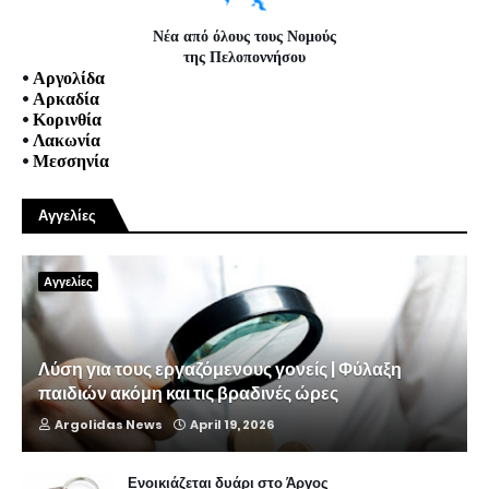
Νέα από όλους τους Νομούς
της Πελοποννήσου
•
Αργολίδα
•
Αρκαδία
•
Κορινθία
•
Λακωνία
•
Μεσσηνία
Αγγελίες
Αγγελίες
Λύση για τους εργαζόμενους γονείς | Φύλαξη
παιδιών ακόμη και τις βραδινές ώρες
Argolidas News
April 19, 2026
Ενοικιάζεται δυάρι στο Άργος