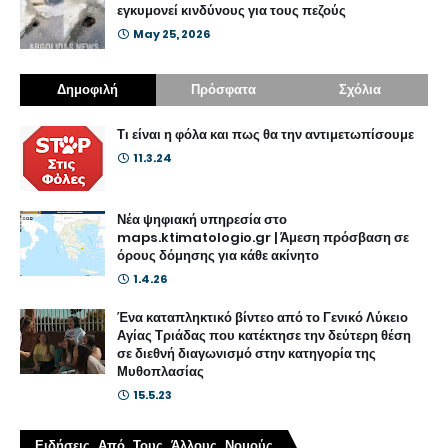
εγκυμονεί κινδύνους για τους πεζούς
May 25, 2026
Δημοφιλή
Πρόσφατα
Σχόλια
Τι είναι η φόλα και πως θα την αντιμετωπίσουμε
11.3.24
Νέα ψηφιακή υπηρεσία στο
maps.ktimatologio.gr | Άμεση πρόσβαση σε
όρους δόμησης για κάθε ακίνητο
1.4.26
Ένα καταπληκτικό βίντεο από το Γενικό Λύκειο
Αγίας Τριάδας που κατέκτησε την δεύτερη θέση
σε διεθνή διαγωνισμό στην κατηγορία της
Μυθοπλασίας
15.5.23
Ειδήσεις Από Τους Άλλους Νομούς