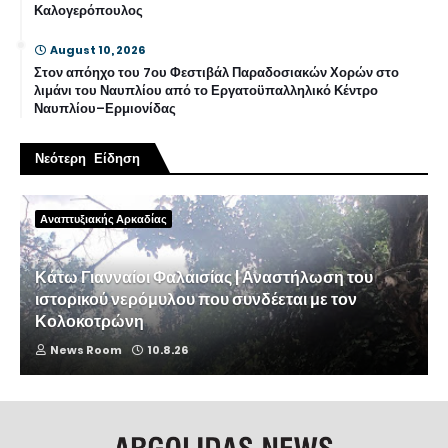
Καλογερόπουλος
August 10, 2026
Στον απόηχο του 7ου Φεστιβάλ Παραδοσιακών Χορών στο
λιμάνι του Ναυπλίου από το Εργατοϋπαλληλικό Κέντρο
Ναυπλίου–Ερμιονίδας
Νεότερη Είδηση
Αναπτυξιακής Αρκαδίας
Κάτω Γιανναίοι Φαλαισίας | Αναστήλωση του
ιστορικού νερόμυλου που συνδέεται με τον
Κολοκοτρώνη
News Room
10.8.26