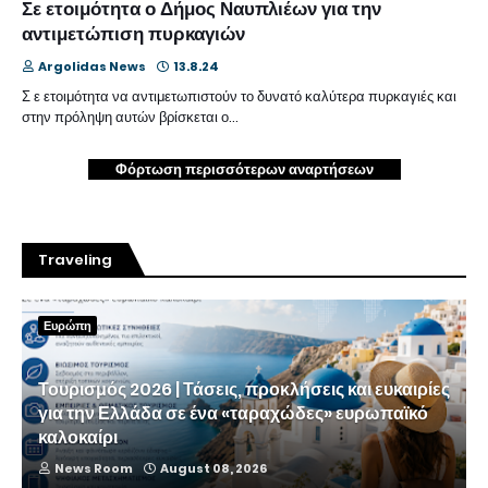
Σε ετοιμότητα ο Δήμος Ναυπλιέων για την
αντιμετώπιση πυρκαγιών
Argolidas News
13.8.24
Σ ε ετοιμότητα να αντιμετωπιστούν το δυνατό καλύτερα πυρκαγιές και
στην πρόληψη αυτών βρίσκεται ο…
Φόρτωση περισσότερων αναρτήσεων
Traveling
Ευρώπη
Τουρισμός 2026 | Τάσεις, προκλήσεις και ευκαιρίες
για την Ελλάδα σε ένα «ταραχώδες» ευρωπαϊκό
καλοκαίρι
News Room
August 08, 2026