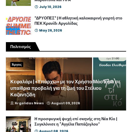
July 10, 2026
"ΔΡΥΟΠΕΣ" | Η αθλητική καλοκαιρινή γιορτή στο
ΠΕΚ Κρανίδι Αργολίδας
May 26, 2026
Πολιτισμός
Άργος
Κεφαλάρι | «Υπάρχω» με τον Χρήστο Μάστορα σε
υπαίθρια προβολή για τη ζωή του Στέλιου
Καζαντζίδη
Argolidas News
August 09, 2026
Η προσφυγική ψυχή επί σκηνής στη Νέα Κίο |
Συγκλόνισε η “Αγγέλα Παπάζογλου”
August 08, 2026