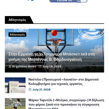
Αθλητισμός
Αθλητισμός
Στην Ερμιόνη το 1ο Τουρνουά Μπάσκετ 3x3 στη
μνήμη της Μαριάννας Β. Βαρδινογιάννη
Argolidas News
July 28, 2026
Ναύπλιο | Προσωρινό «λουκέτο» στο Δημοτικό
Κολυμβητήριο για τεχνικές εργασίες
July 21, 2026
Μάρκο Ταρντέλι | «Ντιέγκο, συγγνώμη» | Η δήλωση
που φέρνει ξανά στο προσκήνιο τη σύγκρουση
Μαραντόνα και FIFA