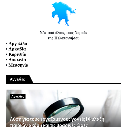
Νέα από όλους τους Νομούς
της Πελοποννήσου
•
Αργολίδα
•
Αρκαδία
•
Κορινθία
•
Λακωνία
•
Μεσσηνία
Αγγελίες
Αγγελίες
Λύση για τους εργαζόμενους γονείς | Φύλαξη
παιδιών ακόμη και τις βραδινές ώρες