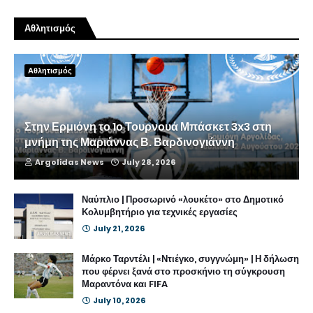
Αθλητισμός
Αθλητισμός
Στην Ερμιόνη το 1ο Τουρνουά Μπάσκετ 3x3 στη
μνήμη της Μαριάννας Β. Βαρδινογιάννη
Argolidas News
July 28, 2026
Ναύπλιο | Προσωρινό «λουκέτο» στο Δημοτικό
Κολυμβητήριο για τεχνικές εργασίες
July 21, 2026
Μάρκο Ταρντέλι | «Ντιέγκο, συγγνώμη» | Η δήλωση
που φέρνει ξανά στο προσκήνιο τη σύγκρουση
Μαραντόνα και FIFA
July 10, 2026