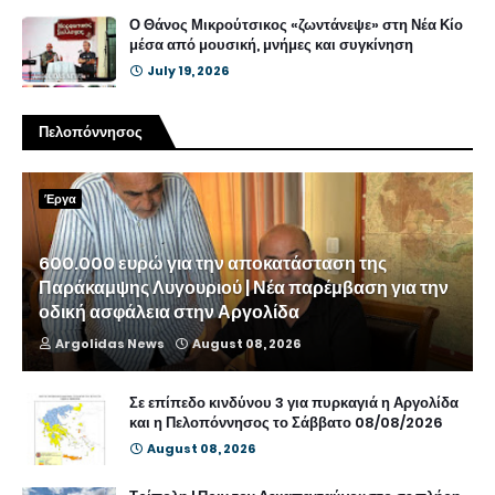
Ο Θάνος Μικρούτσικος «ζωντάνεψε» στη Νέα Κίο
μέσα από μουσική, μνήμες και συγκίνηση
July 19, 2026
Πελοπόννησος
Έργα
600.000 ευρώ για την αποκατάσταση της
Παράκαμψης Λυγουριού | Νέα παρέμβαση για την
οδική ασφάλεια στην Αργολίδα
Argolidas News
August 08, 2026
Σε επίπεδο κινδύνου 3 για πυρκαγιά η Αργολίδα
και η Πελοπόννησος το Σάββατο 08/08/2026
August 08, 2026