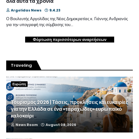
όλα αυτά τα χρόνια
Argolidas News
9.4.23
Ο Βουλευτής Αργολίδας της Νέας Δημοκρατίας κ. Γιάννης Ανδριανός
για την υπογραφή της σύμβασης του…
Φόρτωση περισσότερων αναρτήσεων
Traveling
Ευρώπη
Τουρισμός 2026 | Τάσεις, προκλήσεις και ευκαιρίες
για την Ελλάδα σε ένα «ταραχώδες» ευρωπαϊκό
καλοκαίρι
News Room
August 08, 2026