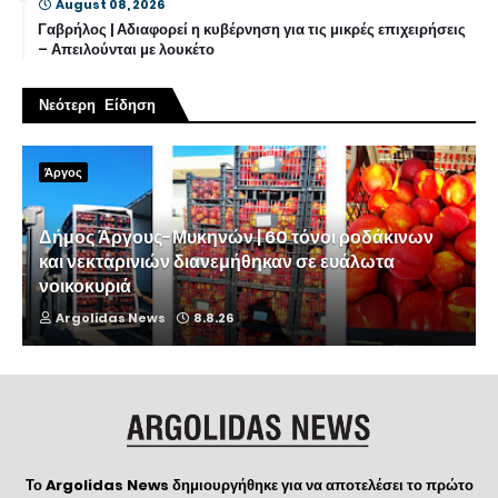
August 08, 2026
Γαβρήλος | Αδιαφορεί η κυβέρνηση για τις μικρές επιχειρήσεις
– Απειλούνται με λουκέτο
Νεότερη Είδηση
Άργος
Δήμος Άργους-Μυκηνών | 60 τόνοι ροδάκινων
και νεκταρινιών διανεμήθηκαν σε ευάλωτα
νοικοκυριά
Argolidas News
8.8.26
Το Argolidas News δημιουργήθηκε για να αποτελέσει το πρώτο