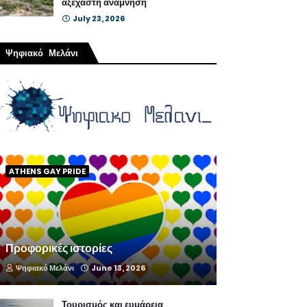
αξέχαστη ανάμνηση
July 23, 2026
Ψηφιακό Μελάνι
ATHENS GAY PRIDE
Προφορικές ιστορίες
Ψηφιακό Μελάνι
June 13, 2026
Τουρισμός και ευμάρεια