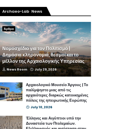
Archaeo-Lab News
Άρθρα
Νομοσχέδιο για τον Πολιτισμό |
Δημόσια κληρονομιά, θεσμοί και το
μέλλον της Αρχαιολογικής Υπηρεσίας
News Room
July 29, 2026
Αρχαιολογικό Μουσείο Άργους | Το
παλίμψηστο μιας από τις
αρχαιότερες διαρκώς κατοικημένες
πόλεις της ηπειρωτικής Ευρώπης
July 10, 2026
Έλληνες και Αιγύπτιοι υπό την
Δυναστεία των Πτολεμαίων.
Εξελληνισμός και αντίσταση στην