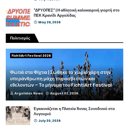
"ΔΡΥΟΠΕΣ" | Η αθλητική καλοκαιρινή γιορτή στο
ΠΕΚ Κρανίδι Αργολίδας
May 26, 2026
Πολιτισμός
FichtiArt Festival 2026
Φωτιά στα Φίχτια | Σώθηκε το χωριό χάρη στην
υπεράνθρωπη μάχη πυροσβεστών και
εθελοντών – Το μήνυμα του FichtiArt Festival
Argolidas News
August 02, 2026
Εγκαινιάζεται η Πλατεία Άννας Συνοδινού στο
Λυγουριό
July 30, 2026