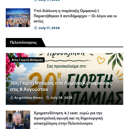
Υπό διάλυση η παράταξη Ορφανού |
Παραιτήθηκαν 3 αντιδήμαρχοι – Οι λόγοι και οι
αιτίες
July 17, 2026
Πελοπόννησος
3Οη Γιορτή Μπάμιας
30ή Γιορτή Μπάμιας στα Αρμένια Κυπαρισσίας
στις 8 Αυγούστου
Argolidas News
July 28, 2026
Χρηματοδότηση 4,1 εκατ. ευρώ για την
προσχολική αγωγή και τη δημιουργική
απασχόληση στην Πελοπόννησο