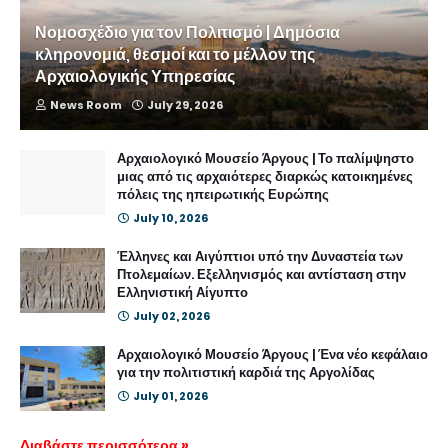
Νομοσχέδιο για τον Πολιτισμό | Δημόσια
κληρονομιά, θεσμοί και το μέλλον της
Αρχαιολογικής Υπηρεσίας
News Room
July 29, 2026
Αρχαιολογικό Μουσείο Άργους | Το παλίμψηστο
μιας από τις αρχαιότερες διαρκώς κατοικημένες
πόλεις της ηπειρωτικής Ευρώπης
July 10, 2026
Έλληνες και Αιγύπτιοι υπό την Δυναστεία των
Πτολεμαίων. Εξελληνισμός και αντίσταση στην
Ελληνιστική Αίγυπτο
July 02, 2026
Αρχαιολογικό Μουσείο Άργους | Ένα νέο κεφάλαιο
για την πολιτιστική καρδιά της Αργολίδας
July 01, 2026
Διαβάστε περισσότερα »