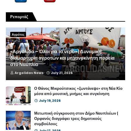
Ρεπορτάζ
Αγρότες
«Αργολίδα – Όλοι για το νερό» | Δυναμική
διαμαρτυρία αγροτών και μηχανοκίνητη πορεία
στο Ναύπλιο
Argolidas News
July 21, 2026
Ο Θάνος Μικρούτσικος «ζωντάνεψε» στη Νέα Κίο
μέσα από μουσική, μνήμες και συγκίνηση
July 19, 2026
Μετωπική σύγκρουση στον Δήμο Ναυπλιέων |
Ορφανός διαγράφει τρεις δημοτικούς
συμβούλους
July 17, 2026