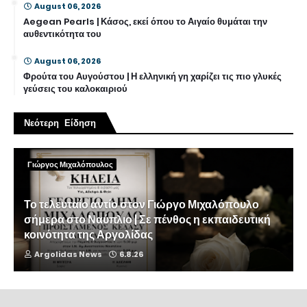
August 06, 2026
Aegean Pearls | Κάσος, εκεί όπου το Αιγαίο θυμάται την
αυθεντικότητα του
August 06, 2026
Φρούτα του Αυγούστου | Η ελληνική γη χαρίζει τις πιο γλυκές
γεύσεις του καλοκαιριού
Νεότερη Είδηση
Γιώργος Μιχαλόπουλος
Το τελευταίο αντίο στον Γιώργο Μιχαλόπουλο
σήμερα στο Ναύπλιο | Σε πένθος η εκπαιδευτική
κοινότητα της Αργολίδας
Argolidas News
6.8.26