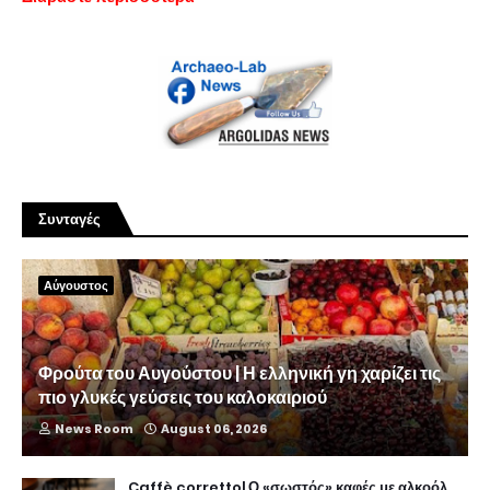
Συνταγές
Αύγουστος
Φρούτα του Αυγούστου | Η ελληνική γη χαρίζει τις
πιο γλυκές γεύσεις του καλοκαιριού
News Room
August 06, 2026
Caffè corretto| Ο «σωστός» καφές με αλκοόλ