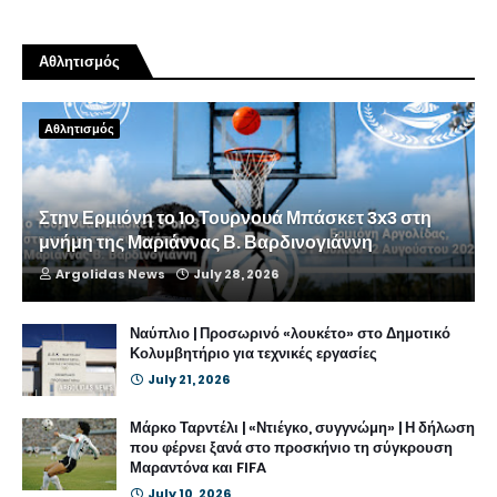
Αθλητισμός
Αθλητισμός
Στην Ερμιόνη το 1ο Τουρνουά Μπάσκετ 3x3 στη
μνήμη της Μαριάννας Β. Βαρδινογιάννη
Argolidas News
July 28, 2026
Ναύπλιο | Προσωρινό «λουκέτο» στο Δημοτικό
Κολυμβητήριο για τεχνικές εργασίες
July 21, 2026
Μάρκο Ταρντέλι | «Ντιέγκο, συγγνώμη» | Η δήλωση
που φέρνει ξανά στο προσκήνιο τη σύγκρουση
Μαραντόνα και FIFA
July 10, 2026