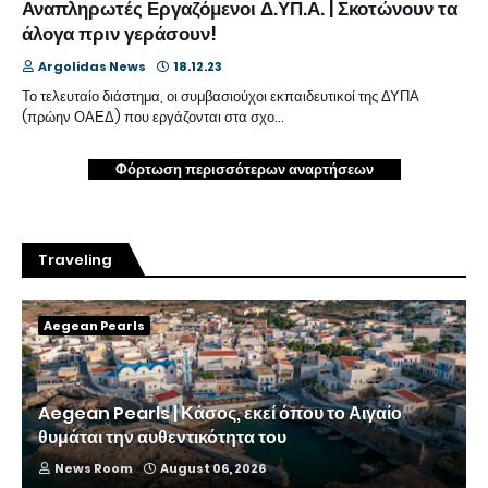
Αναπληρωτές Εργαζόμενοι Δ.ΥΠ.Α. | Σκοτώνουν τα
άλογα πριν γεράσουν!
Argolidas News
18.12.23
Το τελευταίο διάστημα, οι συμβασιούχοι εκπαιδευτικοί της ΔΥΠΑ
(πρώην ΟΑΕΔ) που εργάζονται στα σχο…
Φόρτωση περισσότερων αναρτήσεων
Traveling
Aegean Pearls
Aegean Pearls | Κάσος, εκεί όπου το Αιγαίο
θυμάται την αυθεντικότητα του
News Room
August 06, 2026