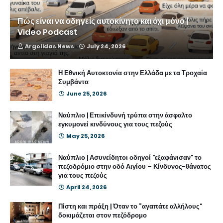
Πώς είναι να οδηγείς αυτοκίνητο και όχι μόνο |
Video Podcast
Argolidas News
July 24, 2026
Η Εθνική Αυτοκτονία στην Ελλάδα με τα Τροχαία
Συμβάντα
June 25, 2026
Ναύπλιο | Επικίνδυνή τρύπα στην άσφαλτο
εγκυμονεί κινδύνους για τους πεζούς
May 25, 2026
Ναύπλιο | Ασυνείδητοι οδηγοί "εξαφάνισαν" το
πεζοδρόμιο στην οδό Αιγίου – Κίνδυνος-θάνατος
για τους πεζούς
April 24, 2026
Πίστη και πράξη | Όταν το “αγαπάτε αλλήλους”
δοκιμάζεται στον πεζόδρομο