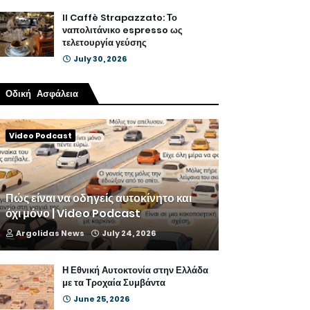
Il Caffè Strapazzato: Το
ναπολιτάνικο espresso ως
τελετουργία γεύσης
July 30, 2026
Οδική Ασφάλεια
Video Podcast
Πώς είναι να οδηγείς αυτοκίνητο και
όχι μόνο | Video Podcast
Argolidas News
July 24, 2026
Η Εθνική Αυτοκτονία στην Ελλάδα
με τα Τροχαία Συμβάντα
June 25, 2026