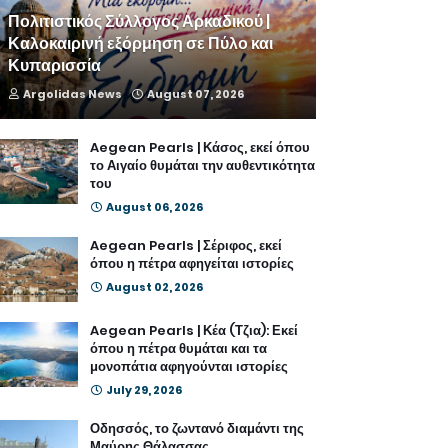
Πολιτιστικός Σύλλογος Αρκαδικού |
Καλοκαιρινή εξόρμηση σε Πύλο και
Κυπαρισσία
Argolidas News
August 07, 2026
Aegean Pearls | Κάσος, εκεί όπου
το Αιγαίο θυμάται την αυθεντικότητα
του
August 06, 2026
Aegean Pearls | Σέριφος, εκεί
όπου η πέτρα αφηγείται ιστορίες
August 02, 2026
Aegean Pearls | Κέα (Τζια): Εκεί
όπου η πέτρα θυμάται και τα
μονοπάτια αφηγούνται ιστορίες
July 29, 2026
Οδησσός, το ζωντανό διαμάντι της
Μαύρης Θάλασσας