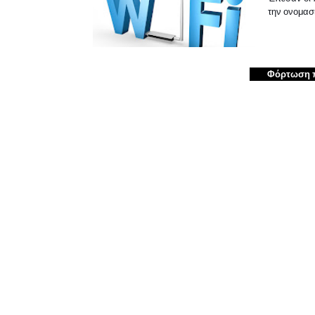
την ονομασ
Φόρτωση 