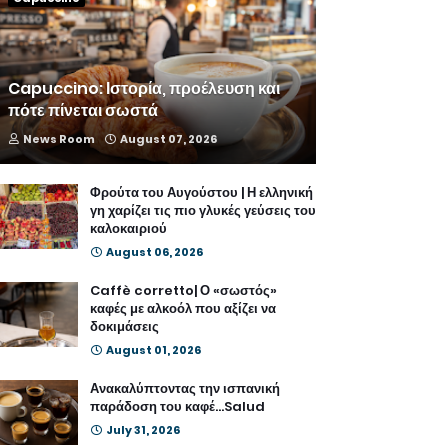
Capuccino: Ιστορία, προέλευση και
πότε πίνεται σωστά
News Room
August 07, 2026
Φρούτα του Αυγούστου | Η ελληνική
γη χαρίζει τις πιο γλυκές γεύσεις του
καλοκαιριού
August 06, 2026
Caffè corretto| Ο «σωστός»
καφές με αλκοόλ που αξίζει να
δοκιμάσεις
August 01, 2026
Ανακαλύπτοντας την ισπανική
παράδοση του καφέ...Salud
July 31, 2026