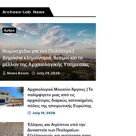
Archaeo-Lab News
Άρθρα
Νομοσχέδιο για τον Πολιτισμό |
Δημόσια κληρονομιά, θεσμοί και το
μέλλον της Αρχαιολογικής Υπηρεσίας
News Room
July 29, 2026
Αρχαιολογικό Μουσείο Άργους | Το
παλίμψηστο μιας από τις
αρχαιότερες διαρκώς κατοικημένες
πόλεις της ηπειρωτικής Ευρώπης
July 10, 2026
Έλληνες και Αιγύπτιοι υπό την
Δυναστεία των Πτολεμαίων.
Εξελληνισμός και αντίσταση στην