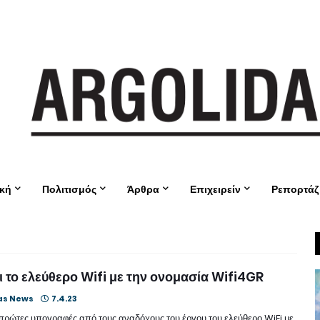
ική
Πολιτισμός
Άρθρα
Επιχειρείν
Ρεπορτάζ
ι το ελεύθερο Wifi με την ονομασία Wifi4GR
as News
7.4.23
πρώτες υπογραφές από τους αναδόχους του έργου του ελεύθερο WiFi με