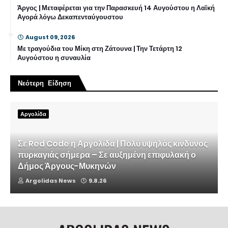
Άργος | Μεταφέρεται για την Παρασκευή 14 Αυγούστου η Λαϊκή
Αγορά λόγω Δεκαπενταύγουστου
August 09, 2026
Με τραγούδια του Μίκη στη Ζάτουνα | Την Τετάρτη 12
Αυγούστου η συναυλία
Νεότερη Είδηση
Αργολίδα
Σε Red Code η Αργολίδα | Πολύ υψηλός κίνδυνος
πυρκαγιάς σήμερα – Σε αυξημένη επιφυλακή ο
Δήμος Άργους-Μυκηνών
Argolidas News
9.8.26