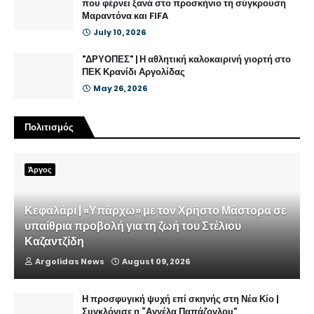
που φέρνει ξανά στο προσκήνιο τη σύγκρουση
Μαραντόνα και FIFA
July 10, 2026
"ΔΡΥΟΠΕΣ" | Η αθλητική καλοκαιρινή γιορτή στο
ΠΕΚ Κρανίδι Αργολίδας
May 26, 2026
Πολιτισμός
Άργος
Κεφαλάρι | «Υπάρχω» με τον Χρήστο Μάστορα σε
υπαίθρια προβολή για τη ζωή του Στέλιου
Καζαντζίδη
Argolidas News
August 09, 2026
Η προσφυγική ψυχή επί σκηνής στη Νέα Κίο |
Συγκλόνισε η “Αγγέλα Παπάζογλου”