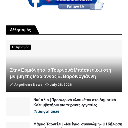
Αθλητισμός
Αθλητισμός
Στην Ερμιόνη το 1ο Τουρνουά Μπάσκετ 3x3 στη
μνήμη της Μαριάννας Β. Βαρδινογιάννη
Argolidas News
July 28, 2026
Ναύπλιο | Προσωρινό «λουκέτο» στο Δημοτικό
Κολυμβητήριο για τεχνικές εργασίες
July 21, 2026
Μάρκο Ταρντέλι | «Ντιέγκο, συγγνώμη» | Η δήλωση