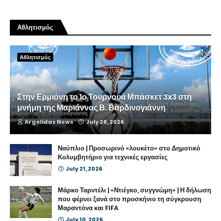
Αθλητισμός
Αθλητισμός
Στην Ερμιόνη το 1ο Τουρνουά Μπάσκετ 3x3 στη
μνήμη της Μαριάννας Β. Βαρδινογιάννη
Argolidas News
July 28, 2026
Ναύπλιο | Προσωρινό «λουκέτο» στο Δημοτικό
Κολυμβητήριο για τεχνικές εργασίες
July 21, 2026
Μάρκο Ταρντέλι | «Ντιέγκο, συγγνώμη» | Η δήλωση
που φέρνει ξανά στο προσκήνιο τη σύγκρουση
Μαραντόνα και FIFA
July 10, 2026