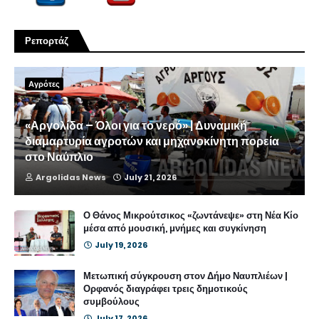
Ρεπορτάζ
Αγρότες
«Αργολίδα – Όλοι για το νερό» | Δυναμική
διαμαρτυρία αγροτών και μηχανοκίνητη πορεία
στο Ναύπλιο
Argolidas News
July 21, 2026
Ο Θάνος Μικρούτσικος «ζωντάνεψε» στη Νέα Κίο
μέσα από μουσική, μνήμες και συγκίνηση
July 19, 2026
Μετωπική σύγκρουση στον Δήμο Ναυπλιέων |
Ορφανός διαγράφει τρεις δημοτικούς
συμβούλους
July 17, 2026