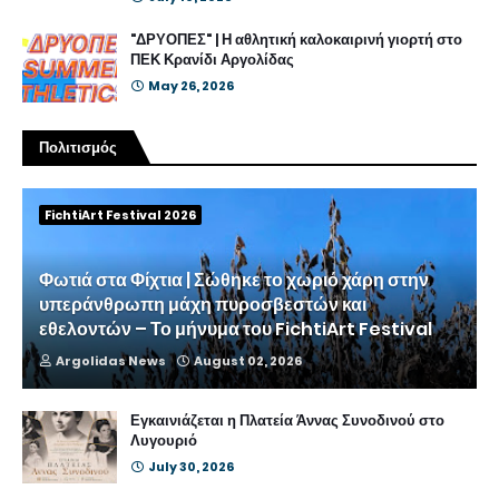
"ΔΡΥΟΠΕΣ" | Η αθλητική καλοκαιρινή γιορτή στο
ΠΕΚ Κρανίδι Αργολίδας
May 26, 2026
Πολιτισμός
FichtiArt Festival 2026
Φωτιά στα Φίχτια | Σώθηκε το χωριό χάρη στην
υπεράνθρωπη μάχη πυροσβεστών και
εθελοντών – Το μήνυμα του FichtiArt Festival
Argolidas News
August 02, 2026
Εγκαινιάζεται η Πλατεία Άννας Συνοδινού στο
Λυγουριό
July 30, 2026