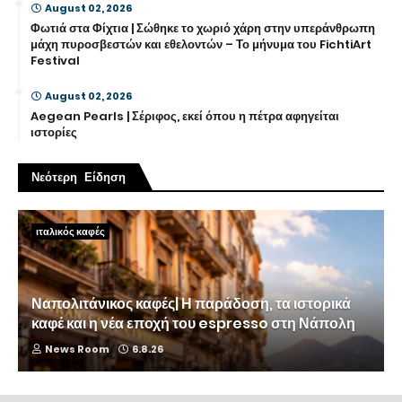
August 02, 2026
Φωτιά στα Φίχτια | Σώθηκε το χωριό χάρη στην υπεράνθρωπη
μάχη πυροσβεστών και εθελοντών – Το μήνυμα του FichtiArt
Festival
August 02, 2026
Aegean Pearls | Σέριφος, εκεί όπου η πέτρα αφηγείται
ιστορίες
Νεότερη Είδηση
ιταλικός καφές
Ναπολιτάνικος καφές| Η παράδοση, τα ιστορικά
καφέ και η νέα εποχή του espresso στη Νάπολη
News Room
6.8.26