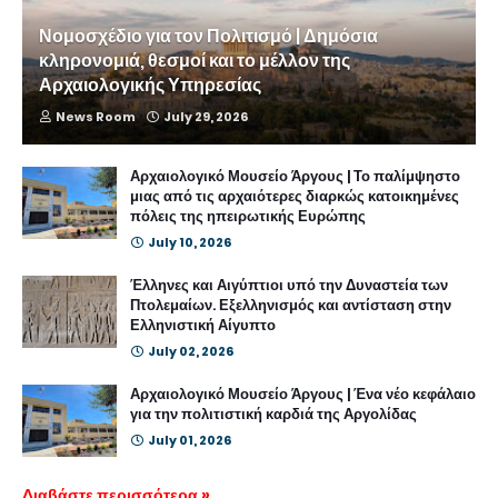
Νομοσχέδιο για τον Πολιτισμό | Δημόσια
κληρονομιά, θεσμοί και το μέλλον της
Αρχαιολογικής Υπηρεσίας
News Room
July 29, 2026
Αρχαιολογικό Μουσείο Άργους | Το παλίμψηστο
μιας από τις αρχαιότερες διαρκώς κατοικημένες
πόλεις της ηπειρωτικής Ευρώπης
July 10, 2026
Έλληνες και Αιγύπτιοι υπό την Δυναστεία των
Πτολεμαίων. Εξελληνισμός και αντίσταση στην
Ελληνιστική Αίγυπτο
July 02, 2026
Αρχαιολογικό Μουσείο Άργους | Ένα νέο κεφάλαιο
για την πολιτιστική καρδιά της Αργολίδας
July 01, 2026
Διαβάστε περισσότερα »