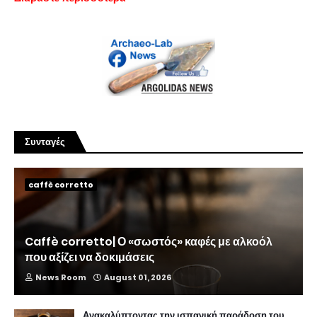
Συνταγές
caffè corretto
Caffè corretto| Ο «σωστός» καφές με αλκοόλ
που αξίζει να δοκιμάσεις
News Room
August 01, 2026
Ανακαλύπτοντας την ισπανική παράδοση του