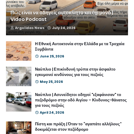
Πώς είναι να οδηγείς αυτοκίνητο και όχι μόνο |
Video Podcast
Argolidas News
July 24, 2026
Η Εθνική Αυτοκτονία στην Ελλάδα με τα Τροχαία
Συμβάντα
June 25, 2026
Ναύπλιο | Επικίνδυνή τρύπα στην άσφαλτο
εγκυμονεί κινδύνους για τους πεζούς
May 25, 2026
Ναύπλιο | Ασυνείδητοι οδηγοί "εξαφάνισαν" το
πεζοδρόμιο στην οδό Αιγίου – Κίνδυνος-θάνατος
για τους πεζούς
April 24, 2026
Πίστη και πράξη | Όταν το “αγαπάτε αλλήλους”
δοκιμάζεται στον πεζόδρομο