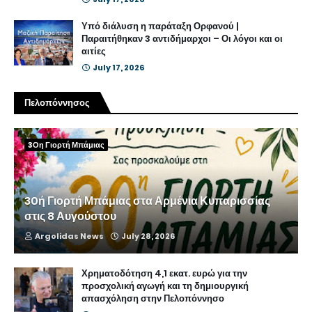
Υπό διάλυση η παράταξη Ορφανού |
Παραιτήθηκαν 3 αντιδήμαρχοι – Οι λόγοι και οι
αιτίες
July 17, 2026
Πελοπόννησος
3Οη Γιορτή Μπάμιας
30ή Γιορτή Μπάμιας στα Αρμένια Κυπαρισσίας
στις 8 Αυγούστου
Argolidas News
July 28, 2026
Χρηματοδότηση 4,1 εκατ. ευρώ για την
προσχολική αγωγή και τη δημιουργική
απασχόληση στην Πελοπόννησο