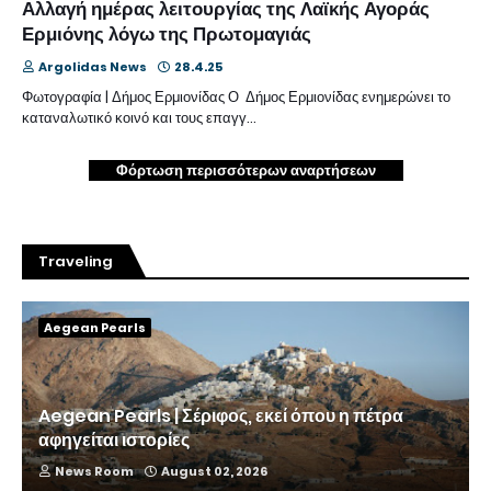
Αλλαγή ημέρας λειτουργίας της Λαϊκής Αγοράς
Ερμιόνης λόγω της Πρωτομαγιάς
Argolidas News
28.4.25
Φωτογραφία | Δήμος Ερμιονίδας Ο Δήμος Ερμιονίδας ενημερώνει το
καταναλωτικό κοινό και τους επαγγ…
Φόρτωση περισσότερων αναρτήσεων
Traveling
Aegean Pearls
Aegean Pearls | Σέριφος, εκεί όπου η πέτρα
αφηγείται ιστορίες
News Room
August 02, 2026