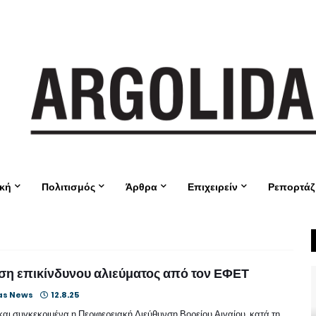
ική
Πολιτισμός
Άρθρα
Επιχειρείν
Ρεπορτάζ
η επικίνδυνου αλιεύματος από τον ΕΦΕΤ
as News
12.8.25
αι συγκεκριμένα η Περιφερειακή Διεύθυνση Βορείου Αιγαίου, κατά τη