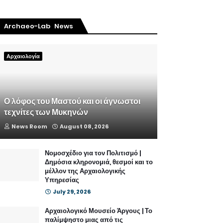
Archaeo-Lab News
Αρχαιολογία
Ο λόφος του Μαστού και οι άγνωστοι
τεχνίτες των Μυκηνών
News Room
August 08, 2026
Νομοσχέδιο για τον Πολιτισμό |
Δημόσια κληρονομιά, θεσμοί και το
μέλλον της Αρχαιολογικής
Υπηρεσίας
July 29, 2026
Αρχαιολογικό Μουσείο Άργους | Το
παλίμψηστο μιας από τις