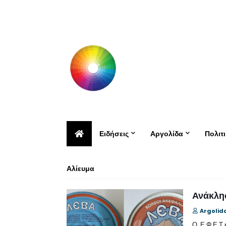
Ειδήσεις
Αργολίδα
Πολιτ
Αλίευμα
Ανάκλησ
Argolid
Ο Ε.Φ.Ε.Τ κ