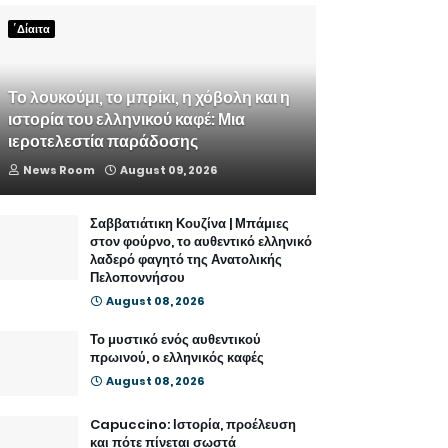
΄Δίαιτα
Το λουκούμι, το μπρίκι, η χόβολη και η
ιστορία του ελληνικού καφέ: Μια
ιεροτελεστία παράδοσης
News Room
August 09, 2026
Σαββατιάτικη Κουζίνα | Μπάμιες
στον φούρνο, το αυθεντικό ελληνικό
λαδερό φαγητό της Ανατολικής
Πελοποννήσου
August 08, 2026
Το μυστικό ενός αυθεντικού
πρωινού, ο ελληνικός καφές
August 08, 2026
Capuccino: Ιστορία, προέλευση
και πότε πίνεται σωστά