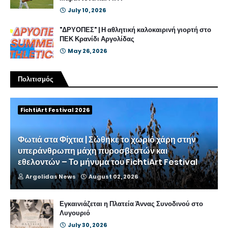
July 10, 2026
"ΔΡΥΟΠΕΣ" | Η αθλητική καλοκαιρινή γιορτή στο
ΠΕΚ Κρανίδι Αργολίδας
May 26, 2026
Πολιτισμός
FichtiArt Festival 2026
Φωτιά στα Φίχτια | Σώθηκε το χωριό χάρη στην
υπεράνθρωπη μάχη πυροσβεστών και
εθελοντών – Το μήνυμα του FichtiArt Festival
Argolidas News
August 02, 2026
Εγκαινιάζεται η Πλατεία Άννας Συνοδινού στο
Λυγουριό
July 30, 2026