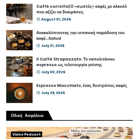
Caffè corretto| Ο «σωστός» καφές με αλκοόλ
που αξίζει να δοκιμάσεις
August 01, 2026
Ανακαλύπτοντας την ισπανική παράδοση του
καφέ...Salud
July 31, 2026
Il Caffè Strapazzato: Το ναπολιτάνικο
espresso ως τελετουργία γεύσης
July 30, 2026
Espresso Macchiato, ένας δυστρόπος καφές
July 29, 2026
Οδική Ασφάλεια
Video Podcast