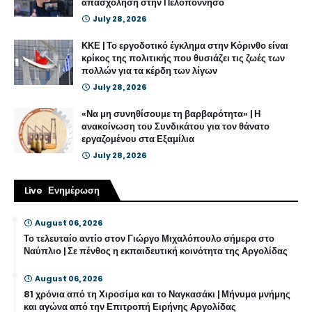
απασχόληση στην Πελοπόννησο
July 28, 2026
ΚΚΕ | Το εργοδοτικό έγκλημα στην Κόρινθο είναι
κρίκος της πολιτικής που θυσιάζει τις ζωές των
πολλών για τα κέρδη των λίγων
July 28, 2026
«Να μη συνηθίσουμε τη βαρβαρότητα» | Η
ανακοίνωση του Συνδικάτου για τον θάνατο
εργαζομένου στα Εξαμίλια
July 28, 2026
Live Ενημέρωση
August 06, 2026
Το τελευταίο αντίο στον Γιώργο Μιχαλόπουλο σήμερα στο
Ναύπλιο | Σε πένθος η εκπαιδευτική κοινότητα της Αργολίδας
August 06, 2026
81 χρόνια από τη Χιροσίμα και το Ναγκασάκι | Μήνυμα μνήμης
και αγώνα από την Επιτροπή Ειρήνης Αργολίδας