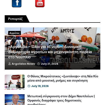
Ρεπορτάζ
Αγρότες
«Αργολίδα – Όλοι για το νερό» | Δυναμική
διαμαρτυρία αγροτών και μηχανοκίνητη πορεία
στο Ναύπλιο
Argolidas News
July 21, 2026
Ο Θάνος Μικρούτσικος «ζωντάνεψε» στη Νέα Κίο
μέσα από μουσική, μνήμες και συγκίνηση
July 19, 2026
Μετωπική σύγκρουση στον Δήμο Ναυπλιέων |
Ορφανός διαγράφει τρεις δημοτικούς
συμβούλους