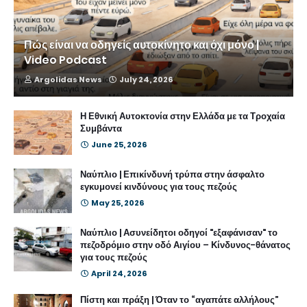
Πώς είναι να οδηγείς αυτοκίνητο και όχι μόνο |
Video Podcast
Argolidas News
July 24, 2026
Η Εθνική Αυτοκτονία στην Ελλάδα με τα Τροχαία
Συμβάντα
June 25, 2026
Ναύπλιο | Επικίνδυνή τρύπα στην άσφαλτο
εγκυμονεί κινδύνους για τους πεζούς
May 25, 2026
Ναύπλιο | Ασυνείδητοι οδηγοί "εξαφάνισαν" το
πεζοδρόμιο στην οδό Αιγίου – Κίνδυνος-θάνατος
για τους πεζούς
April 24, 2026
Πίστη και πράξη | Όταν το “αγαπάτε αλλήλους”