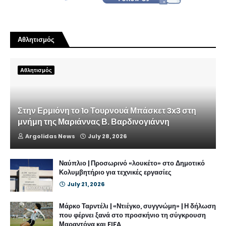
Αθλητισμός
Αθλητισμός
Στην Ερμιόνη το 1ο Τουρνουά Μπάσκετ 3x3 στη
μνήμη της Μαριάννας Β. Βαρδινογιάννη
Argolidas News
July 28, 2026
Ναύπλιο | Προσωρινό «λουκέτο» στο Δημοτικό
Κολυμβητήριο για τεχνικές εργασίες
July 21, 2026
Μάρκο Ταρντέλι | «Ντιέγκο, συγγνώμη» | Η δήλωση
που φέρνει ξανά στο προσκήνιο τη σύγκρουση
Μαραντόνα και FIFA