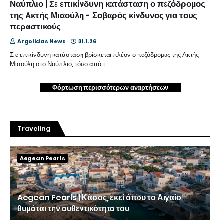
Ναύπλιο | Σε επικίνδυνη κατάσταση ο πεζόδρομος
της Ακτής Μιαούλη - Σοβαρός κίνδυνος για τους
περαστικούς
Argolidas News
31.1.26
Σ ε επικίνδυνη κατάσταση βρίσκεται πλέον ο πεζόδρομος της Ακτής
Μιαούλη στο Ναύπλιο, τόσο από τ…
Φόρτωση περισσότερων αναρτήσεων
Traveling
Aegean Pearls
Aegean Pearls | Κάσος, εκεί όπου το Αιγαίο
θυμάται την αυθεντικότητα του