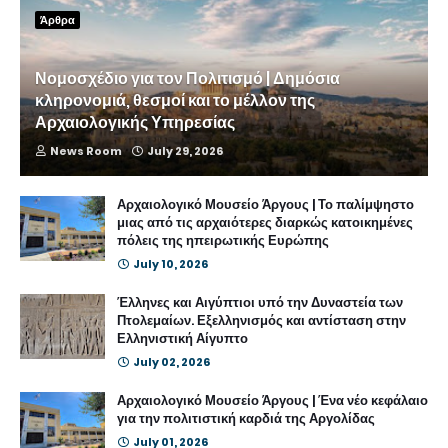
Άρθρα
Νομοσχέδιο για τον Πολιτισμό | Δημόσια
κληρονομιά, θεσμοί και το μέλλον της
Αρχαιολογικής Υπηρεσίας
News Room
July 29, 2026
Αρχαιολογικό Μουσείο Άργους | Το παλίμψηστο
μιας από τις αρχαιότερες διαρκώς κατοικημένες
πόλεις της ηπειρωτικής Ευρώπης
July 10, 2026
Έλληνες και Αιγύπτιοι υπό την Δυναστεία των
Πτολεμαίων. Εξελληνισμός και αντίσταση στην
Ελληνιστική Αίγυπτο
July 02, 2026
Αρχαιολογικό Μουσείο Άργους | Ένα νέο κεφάλαιο
για την πολιτιστική καρδιά της Αργολίδας
July 01, 2026