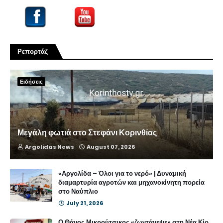
Ρεπορτάζ
Ειδήσεις
Μεγάλη φωτιά στο Στεφάνι Κορινθίας
Argolidas News
August 07, 2026
«Αργολίδα – Όλοι για το νερό» | Δυναμική
διαμαρτυρία αγροτών και μηχανοκίνητη πορεία
στο Ναύπλιο
July 21, 2026
Ο Θάνος Μικρούτσικος «ζωντάνεψε» στη Νέα Κίο