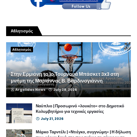
Αθλητισμός
Αθλητισμός
Στην Ερμιόνη το 1ο Τουρνουά Μπάσκετ 3x3 στη
μνήμη της Μαριάννας Β. Βαρδινογιάννη
Argolidas News
July 28, 2026
Ναύπλιο | Προσωρινό «λουκέτο» στο Δημοτικό
Κολυμβητήριο για τεχνικές εργασίες
July 21, 2026
Μάρκο Ταρντέλι | «Ντιέγκο, συγγνώμη» | Η δήλωση