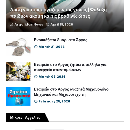
Λύση για τους εργαζόμενους γονείς | Φύλαξη
παιδιών ακόμη και τις βραδινές ώρες
Argolidas News
April 19, 2026
Ενοικιάζεται δυάρι στο Άργος
March 21, 2026
Εταιρεία στο Άργος ζητάει υπάλληλο για
συνεργείο απεντομώσεων
March 06, 2026
Εταιρεία στο Άργος αναζητά Μηχανολόγο
Μηχανικό και Μηχανοτεχνίτη
February 25, 2026
Μικρές Αγγελίες