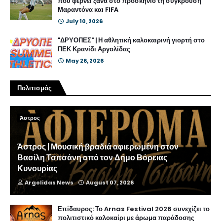
που φέρνει ξανά στο προσκήνιο τη σύγκρουση
Μαραντόνα και FIFA
July 10, 2026
"ΔΡΥΟΠΕΣ" | Η αθλητική καλοκαιρινή γιορτή στο
ΠΕΚ Κρανίδι Αργολίδας
May 26, 2026
Πολιτισμός
Άστρος
Άστρος | Μουσική βραδιά αφιερωμένη στον
Βασίλη Τσιτσάνη από τον Δήμο Βόρειας
Κυνουρίας
Argolidas News
August 07, 2026
Επίδαυρος: Το Arnas Festival 2026 συνεχίζει το
πολιτιστικό καλοκαίρι με άρωμα παράδοσης