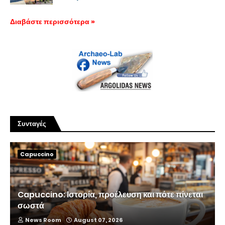
Διαβάστε περισσότερα »
Συνταγές
Capuccino
Capuccino: Ιστορία, προέλευση και πότε πίνεται
σωστά
News Room
August 07, 2026