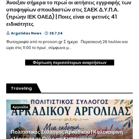
Άνοιξαν σήμερα το πρωί οι αιτήσεις εγγραφής των
υποψηφίων σπουδαστών στις ΣΑΕΚ Δ.Υ.Π.Α.
(πρώην ΙΕΚ ΟΑΕΔ) | Ποιες είναι οι φετινές 41
ειδικότητες
Argolidas News
26.7.24
Φωτογραφία από το proson.gr Σ ήμερα Παρασκευή 26 Ιουλίου και
ώρα στις 11:00 το πρωί , σύμφωνα μ…
Φόρτωση περισσότερων αναρτήσεων
Traveling
Αργολίδα
Πολιτιστικός Σύλλογος Αρκαδικού | Καλοκαιρινή
εξόρμηση σε Πύλο και Κυπαρισσία