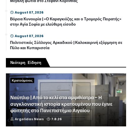
Μεγάλη φωτιά στο Στεφάνι Κορινθίας
August 07, 2026
Βόρεια Κυνουρία | «Ο Καραγκιόζης και ο Τρομερός Πειρατής»
στην Αγία Σοφία με ελεύθερη είσοδο
August 07, 2026
Πολιτιστικός Σύλλογος Αρκαδικού | Καλοκαιρινή εξόρμηση σε
Πύλο και Κυπαρισσία
Νεότερη Είδηση
Κρατούμενος
Ναύπλιο | Από το κελί στα αμφιθέατρα - Η
συγκλονιστική ιστορία κρατουμένου που έγινε
φοιτητής στο Πανεπιστήμιο Αιγαίου
Argolidas News
7.8.26