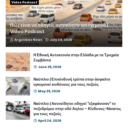
Video Podcast
Πώς είναι να οδηγείς αυτοκίνητο και όχι μόνο |
Video Podcast
Argolidas News
July 24, 2026
Η Εθνική Αυτοκτονία στην Ελλάδα με τα Τροχαία
Συμβάντα
June 25, 2026
Ναύπλιο | Επικίνδυνή τρύπα στην άσφαλτο
εγκυμονεί κινδύνους για τους πεζούς
May 25, 2026
Ναύπλιο | Ασυνείδητοι οδηγοί "εξαφάνισαν" το
πεζοδρόμιο στην οδό Αιγίου – Κίνδυνος-θάνατος
για τους πεζούς
April 24, 2026